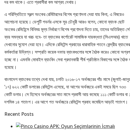
দর কম থাকে। এতে প্রবাসীরা কম আগ্রহ দেখায়।
এ পরিস্থিতিতে স্বল্প অংকের রেমিটারদের বিশেষ প্রণোদনা দেয়া যায় কিনা, এ বিষয়েও
আলোচনা হয়েছে। ডেপুটি গভর্নর এসকে সুর চৌধুরী আরও বলেন, কোনো ব্যাংক ছোট
অংকের রেমিটেন্সে বিনিময় মূল্য নির্ধারণে বিশেষ প্রণোদনা দিতে চায়, তাদের অতিরিক্ত স
ব্যয় সমন্বয়ে যা খরচ হবে- তা ব্যাংকের কর্পোরেট সামাজিক দায়বদ্ধতা (সিএসআর) খাতে
দেখানোর সুযোগ দেয়া হবে। এদিকে রেমিটেন্স প্রবাহের ধারাবাহিক পতনে কেন্দ্রীয় ব্যাংকের
কর্মকর্তারা উদ্বিগ্ন। সম্প্রতি কয়েক দফায় ব্যাংকগুলোর সঙ্গে বৈঠক করেও কোনো অগ্র
হচ্ছে না। এমনকি মোবাইল ব্যাংকিং সেবা প্রদানকারী শীর্ষ প্রতিষ্ঠান বিকাশের সঙ্গে বৈঠক 
হয়েছে।
বাংলাদেশ ব্যাংকের তথ্যে দেখা যায়, চলতি ২০১৬-১৭ অর্থবছরের পাঁচ মাসে (জুলাই-জানুয়
’১৭) ৬২২ কোটি ডলারের রেমিটেন্স এসেছে, যা আগের অর্থবছরে একই সময়ে ছিল ৭৩৩
কোটি ডলার। সে হিসেবে অর্থবছরের সাত মাসে প্রবাসী আয় কমেছে ১১১ কোটি ডলার বা 
দশমিক ১৪ শতাংশ। এর আগে গত অর্থবছরে রেমিটেন্স প্রবাহ কমেছিল আড়াই শতাংশ।
Recent Posts