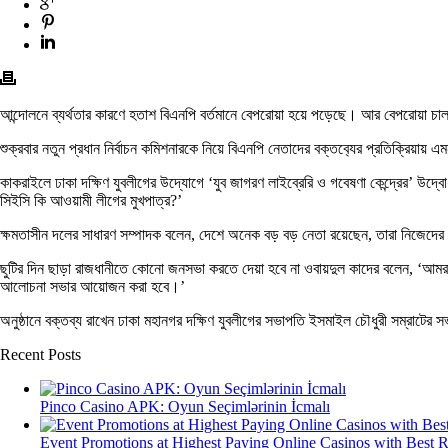
আন্দোলনে ব্যর্থতার কারণে হতাশ বিএনপি বর্তমানে বেপরোয়া হয়ে পড়েছে। আর বেপরোয়া চাল
শুক্রবার নতুন প্রধান নির্বাচন কমিশনারকে নিয়ে বিএনপি নেতাদের বক্তব‌্যের প্রতিক্রিয়ায় 
কাকরাইলে ঢাকা দক্ষিণ যুবলীগের উদ্যোগে ‘যুব জাগরণ লাইব্রেরি ও গবেষণা কেন্দ্রের’ উ
সিইসি কি আওয়ামী লীগের মুখপাত্র?’
ক্ষমতাসীন দলের সাধারণ সম্পাদক বলেন, দেশে অনেক বড় বড় নেতা রয়েছেন, তারা নিজেদের
ছুটির দিন ছাড়া রাজধানীতে কোনো জনসভা করতে দেয়া হবে না ওবায়দুল কাদের বলেন, ‘আমরা র
আলোচনা সভার আয়োজন করা হবে।’
অনুষ্ঠানে বক্তব্য রাখেন ঢাকা মহানগর দক্ষিণ যুবলীগের সভাপতি ইসমাইল চৌধুরী সম্রাটের সভ
Recent Posts
Pinco Casino APK: Oyun Seçimlərinin İcmalı
Event Promotions at Highest Paying Online Casinos with Best 