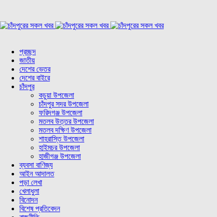
প্রচ্ছদ
জাতীয়
দেশের ভেতর
দেশের বাইরে
চাঁদপুর
কচুয়া উপজেলা
চাঁদপুর সদর উপজেলা
ফরিদগঞ্জ উপজেলা
মতলব উত্তর উপজেলা
মতলব দক্ষিণ উপজেলা
শাহরাস্তি উপজেলা
হাইমচর উপজেলা
হাজীগঞ্জ উপজেলা
ব্যবসা বাণিজ্য
আইন আদালত
পড়া লেখা
খেলাধুলা
বিনোদন
বিশেষ প্রতিবেদন