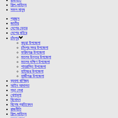
রাজনীতি
শিল্প-সাহিত্য
সফল মানুষ
প্রচ্ছদ
জাতীয়
দেশের ভেতর
দেশের বাইরে
চাঁদপুর
কচুয়া উপজেলা
চাঁদপুর সদর উপজেলা
ফরিদগঞ্জ উপজেলা
মতলব উত্তর উপজেলা
মতলব দক্ষিণ উপজেলা
শাহরাস্তি উপজেলা
হাইমচর উপজেলা
হাজীগঞ্জ উপজেলা
ব্যবসা বাণিজ্য
আইন আদালত
পড়া লেখা
খেলাধুলা
বিনোদন
বিশেষ প্রতিবেদন
রাজনীতি
শিল্প-সাহিত্য