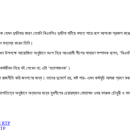
ক যেমন দুর্ঘটনার কারণ তেমনি বিএনপিও দুর্ঘটনা ঘটিয়ে বসতে পারে বলে আশংকা প্রকাশ কর
এমন মন্তব্য করেন তিনি।
দ্বোধন উপলক্ষে আয়োজিত অনুষ্ঠানে অংশ নিয়ে আওয়ামী লীগের সাধারণ সম্পাদক বলেন, ‘বিএন
 কর্মজীবন নিয়ে বই লেখেন না; এটা ‘হতাশাজনক’।
াজনীতি করি জনগণের জন্য। তাদের দুভোর্গ হয়, কষ্ট পায়- এমন কর্মসূচি আমরা গ্রহণ করব 
াপতিত্বে অনুষ্ঠানে অন‌্যদের মধ‌্যে যুবলীগের চেয়ারম্যান মোহাম্মদ ওমর ফারুক চৌধুরী ও স
RTP