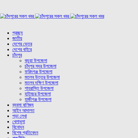
প্রচ্ছদ
জাতীয়
দেশের ভেতর
দেশের বাইরে
চাঁদপুর
কচুয়া উপজেলা
চাঁদপুর সদর উপজেলা
ফরিদগঞ্জ উপজেলা
মতলব উত্তর উপজেলা
মতলব দক্ষিণ উপজেলা
শাহরাস্তি উপজেলা
হাইমচর উপজেলা
হাজীগঞ্জ উপজেলা
ব্যবসা বাণিজ্য
আইন আদালত
পড়া লেখা
খেলাধুলা
বিনোদন
বিশেষ প্রতিবেদন