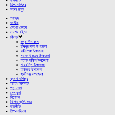
রাজনীতি
শিল্প-সাহিত্য
সফল মানুষ
প্রচ্ছদ
জাতীয়
দেশের ভেতর
দেশের বাইরে
চাঁদপুর
কচুয়া উপজেলা
চাঁদপুর সদর উপজেলা
ফরিদগঞ্জ উপজেলা
মতলব উত্তর উপজেলা
মতলব দক্ষিণ উপজেলা
শাহরাস্তি উপজেলা
হাইমচর উপজেলা
হাজীগঞ্জ উপজেলা
ব্যবসা বাণিজ্য
আইন আদালত
পড়া লেখা
খেলাধুলা
বিনোদন
বিশেষ প্রতিবেদন
রাজনীতি
শিল্প-সাহিত্য