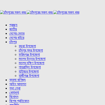
প্রচ্ছদ
জাতীয়
দেশের ভেতর
দেশের বাইরে
চাঁদপুর
কচুয়া উপজেলা
চাঁদপুর সদর উপজেলা
ফরিদগঞ্জ উপজেলা
মতলব উত্তর উপজেলা
মতলব দক্ষিণ উপজেলা
শাহরাস্তি উপজেলা
হাইমচর উপজেলা
হাজীগঞ্জ উপজেলা
ব্যবসা বাণিজ্য
আইন আদালত
পড়া লেখা
খেলাধুলা
বিনোদন
বিশেষ প্রতিবেদন