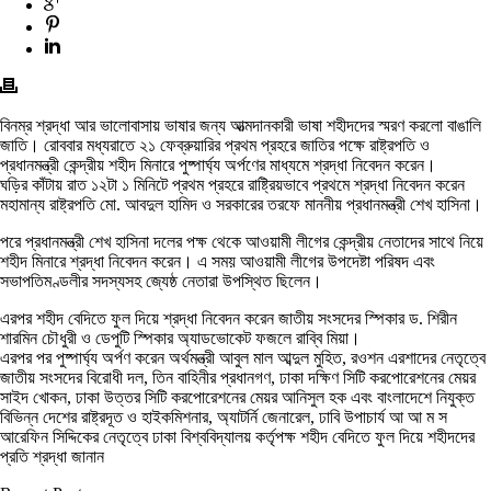
বিনম্র শ্রদ্ধা আর ভালোবাসায় ভাষার জন্য আত্মদানকারী ভাষা শহীদদের স্মরণ করলো বাঙালি
জাতি। রোববার মধ্যরাতে ২১ ফেব্রুয়ারির প্রথম প্রহরে জাতির পক্ষে রাষ্ট্রপতি ও
প্রধানমন্ত্রী কেন্দ্রীয় শহীদ মিনারে পুষ্পার্ঘ্য অর্পণের মাধ্যমে শ্রদ্ধা নিবেদন করেন।
ঘড়ির কাঁটায় রাত ১২টা ১ মিনিটে প্রথম প্রহরে রাষ্ট্রিয়ভাবে প্রথমে শ্রদ্ধা নিবেদন করেন
মহামান্য রাষ্ট্রপতি মো. আবদুল হামিদ ও সরকারের তরফে মাননীয় প্রধানমন্ত্রী শেখ হাসিনা।
পরে প্রধানমন্ত্রী শেখ হাসিনা দলের পক্ষ থেকে আওয়ামী লীগের কেন্দ্রীয় নেতাদের সাথে নিয়ে
শহীদ মিনারে শ্রদ্ধা নিবেদন করেন। এ সময় আওয়ামী লীগের উপদেষ্টা পরিষদ এবং
সভাপতিমণ্ডলীর সদস্যসহ জ্যেষ্ঠ নেতারা উপস্থিত ছিলেন।
এরপর শহীদ বেদিতে ফুল দিয়ে শ্রদ্ধা নিবেদন করেন জাতীয় সংসদের স্পিকার ড. শিরীন
শারমিন চৌধুরী ও ডেপুটি স্পিকার অ্যাডভোকেট ফজলে রাব্বি মিয়া।
এরপর পর পুষ্পার্ঘ্য অর্পণ করেন অর্থমন্ত্রী আবুল মাল আব্দুল মুহিত, রওশন এরশাদের নেতৃত্বে
জাতীয় সংসদের বিরোধী দল, তিন বাহিনীর প্রধানগণ, ঢাকা দক্ষিণ সিটি করপোরেশনের মেয়র
সাইদ খোকন, ঢাকা উত্তর সিটি করপোরেশনের মেয়র আনিসুল হক এবং বাংলাদেশে নিযুক্ত
বিভিন্ন দেশের রাষ্ট্রদূত ও হাইকমিশনার, অ্যাটর্নি জেনারেল, ঢাবি উপাচার্য আ আ ম স
আরেফিন সিদ্দিকের নেতৃত্বে ঢাকা বিশ্ববিদ্যালয় কর্তৃপক্ষ শহীদ বেদিতে ফুল দিয়ে শহীদদের
প্রতি শ্রদ্ধা জানান