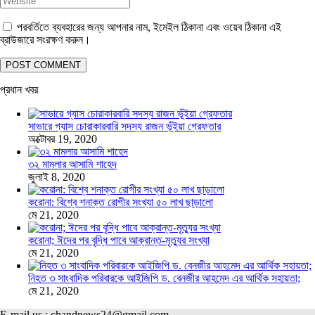
পরবর্তিতে ব্যবহারের জন্য আপনার নাম, ইমেইল ঠিকানা এবং ওয়েব ঠিকানা এই
ব্রাউজারে সংরক্ষণ করুন।
প্রধান খবর
সাভারে গ্যাস চোরাকারবারি সদস্য রাজন ভূঁইয়া গ্রেফতার
অক্টোবর 19, 2020
৩২ মামলার আসামি শাহেদ
জুলাই 8, 2020
করোনা: বিশ্বে শনাক্ত রোগীর সংখ্যা ৫০ লাখ ছাড়ালো
মে 21, 2020
করোনা; ঈদের পর বৃদ্ধি পাবে আক্রান্ত-মৃত্যুর সংখ্যা
মে 21, 2020
নিহত ৩ সাংবাদিক পরিবারকে আইজিপি ড. বেনজীর আহমেদ এর আর্থিক সহায়তা;
মে 21, 2020
E-mail us : chandnews24@gmail.com