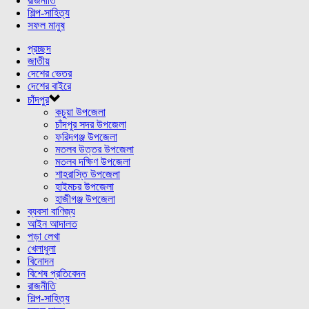
রাজনীতি
শিল্প-সাহিত্য
সফল মানুষ
প্রচ্ছদ
জাতীয়
দেশের ভেতর
দেশের বাইরে
চাঁদপুর
কচুয়া উপজেলা
চাঁদপুর সদর উপজেলা
ফরিদগঞ্জ উপজেলা
মতলব উত্তর উপজেলা
মতলব দক্ষিণ উপজেলা
শাহরাস্তি উপজেলা
হাইমচর উপজেলা
হাজীগঞ্জ উপজেলা
ব্যবসা বাণিজ্য
আইন আদালত
পড়া লেখা
খেলাধুলা
বিনোদন
বিশেষ প্রতিবেদন
রাজনীতি
শিল্প-সাহিত্য