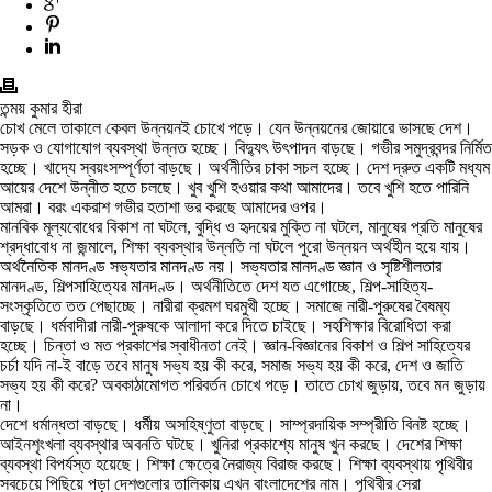
তন্ময় কুমার হীরা
চোখ মেলে তাকালে কেবল উন্নয়নই চোখে পড়ে। যেন উন্নয়নের জোয়ারে ভাসছে দেশ।
সড়ক ও যোগাযোগ ব্যবস্থা উন্নত হচ্ছে। বিদ্যুৎ উৎপাদন বাড়ছে। গভীর সমুদ্রবন্দর নির্মিত
হচ্ছে। খাদ্যে স্বয়ংসম্পূর্ণতা বাড়ছে। অর্থনীতির চাকা সচল হচ্ছে। দেশ দ্রুত একটি মধ্যম
আয়ের দেশে উন্নীত হতে চলছে। খুব খুশি হওয়ার কথা আমাদের। তবে খুশি হতে পারিনি
আমরা। বরং একরাশ গভীর হতাশা ভর করছে আমাদের ওপর।
মানবিক মূল্যবোধের বিকাশ না ঘটলে, বুদ্ধি ও হৃদয়ের মুক্তি না ঘটলে, মানুষের প্রতি মানুষের
শ্রদ্ধাবোধ না জন্মালে, শিক্ষা ব্যবস্থার উন্নতি না ঘটলে পুরো উন্নয়ন অর্থহীন হয়ে যায়।
অর্থনৈতিক মানদণ্ড সভ্যতার মানদণ্ড নয়। সভ্যতার মানদণ্ড জ্ঞান ও সৃষ্টিশীলতার
মানদণ্ড, শিল্পসাহিত্যের মানদণ্ড। অর্থনীতিতে দেশ যত এগোচ্ছে, শিল্প-সাহিত্য-
সংস্কৃতিতে তত পেছাচ্ছে। নারীরা ক্রমশ ঘরমুখী হচ্ছে। সমাজে নারী-পুরুষের বৈষম্য
বাড়ছে। ধর্মবাদীরা নারী-পুরুষকে আলাদা করে দিতে চাইছে। সহশিক্ষার বিরোধিতা করা
হচ্ছে। চিন্তা ও মত প্রকাশের স্বাধীনতা নেই। জ্ঞান-বিজ্ঞানের বিকাশ ও শিল্প সাহিত্যের
চর্চা যদি না-ই বাড়ে তবে মানুষ সভ্য হয় কী করে, সমাজ সভ্য হয় কী করে, দেশ ও জাতি
সভ্য হয় কী করে? অবকাঠামোগত পরিবর্তন চোখে পড়ে। তাতে চোখ জুড়ায়, তবে মন জুড়ায়
না।
দেশে ধর্মান্ধতা বাড়ছে। ধর্মীয় অসহিষ্ণুতা বাড়ছে। সাম্প্রদায়িক সম্প্রীতি বিনষ্ট হচ্ছে।
আইনশৃংখলা ব্যবস্থার অবনতি ঘটছে। খুনিরা প্রকাশ্যে মানুষ খুন করছে। দেশের শিক্ষা
ব্যবস্থা বিপর্যস্ত হয়েছে। শিক্ষা ক্ষেত্রে নৈরাজ্য বিরাজ করছে। শিক্ষা ব্যবস্থায় পৃথিবীর
সবচেয়ে পিছিয়ে পড়া দেশগুলোর তালিকায় এখন বাংলাদেশের নাম। পৃথিবীর সেরা