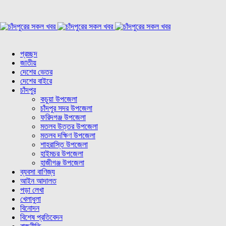
প্রচ্ছদ
জাতীয়
দেশের ভেতর
দেশের বাইরে
চাঁদপুর
কচুয়া উপজেলা
চাঁদপুর সদর উপজেলা
ফরিদগঞ্জ উপজেলা
মতলব উত্তর উপজেলা
মতলব দক্ষিণ উপজেলা
শাহরাস্তি উপজেলা
হাইমচর উপজেলা
হাজীগঞ্জ উপজেলা
ব্যবসা বাণিজ্য
আইন আদালত
পড়া লেখা
খেলাধুলা
বিনোদন
বিশেষ প্রতিবেদন