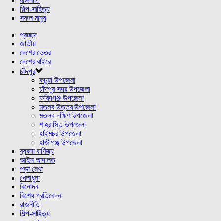
রাজনীতি
শিল্প-সাহিত্য
সফল মানুষ
প্রচ্ছদ
জাতীয়
দেশের ভেতর
দেশের বাইরে
চাঁদপুর
কচুয়া উপজেলা
চাঁদপুর সদর উপজেলা
ফরিদগঞ্জ উপজেলা
মতলব উত্তর উপজেলা
মতলব দক্ষিণ উপজেলা
শাহরাস্তি উপজেলা
হাইমচর উপজেলা
হাজীগঞ্জ উপজেলা
ব্যবসা বাণিজ্য
আইন আদালত
পড়া লেখা
খেলাধুলা
বিনোদন
বিশেষ প্রতিবেদন
রাজনীতি
শিল্প-সাহিত্য