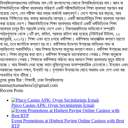
বিশ্ববিদ্যালয়গুলোর তালিকায় নাম নেই বাংলাদেশের কোনো বিশ্ববিদ্যালয়ের নাম। জ্ঞান বা
শিক্ষাভিত্তিক পরীক্ষা ব্যবস্থার পরিবর্তে একটি পরীক্ষাভিত্তিক শিক্ষা ব্যবস্থা প্রণয়ন করা
হয়েছে দেশে, যেন পরীক্ষা আর নম্বর অর্জনই গুরুত্বপূর্ণ। দেশে পাসের হার বাড়ছে, আর
কমছে শিক্ষিতের হার; কমছে জ্ঞানচর্চার আগ্রহ। একটি জ্ঞানচর্চাবিমুখ শিক্ষা ব্যবস্থা প্রণয়ন
করা হয়েছে দেশে। বিজ্ঞানভিত্তিক শিক্ষা ব্যবস্থার পরিবর্তে একটি ধর্মভিত্তিক শিক্ষা
ব্যবস্থা চালুর হীন প্রচেষ্টা চলছে দেশে এখন। নিরশ্বরবাদিতার অভিযোগে সম্প্রতি
পাঠ্যপুস্তক থেকে ১৭টি গল্প, কবিতা, প্রবন্ধ বাতিল করা হয়েছে (নিউইয়র্ক টাইমস, ২২
জানুয়ারি, ২০১৭)। শিক্ষা এখন হতে চলছে ধর্মশিক্ষা। ধর্মশিক্ষায় আধ্যাত্মিক কল্যাণ হয়তো
বা হয়, তবে জাগতিক কল্যাণ হয় না। ধর্মশিক্ষার উদ্দেশ্য ঈশ্বরের সান্নিধ্য লাভ বা
ব্যক্তিগত স্বার্থসিদ্ধি। আর শিক্ষার উদ্দেশ্য মানুষের কল্যাণ সাধন। ধর্মশিক্ষা ঈশ্বরের কথা
বলে। শিক্ষা মানুষের কথা বলে। ধর্মশিক্ষা ঈশ্বরকে ভালোবাসতে শেখায়। শিক্ষা মানুষকে
ভালোবাসতে শেখায়। শিক্ষাকে ধর্মশিক্ষায় পরিণত করে আসলে শিক্ষা ব্যবস্থার মৃত্যু ঘটানো
হচ্ছে। আর বিসর্জন দেয়া হচ্ছে মহান মুক্তিযুদ্ধের অসাম্প্রদায়িক চেতনাকে। উন্নয়ন এখন
সরকারের প্রধান লক্ষ্য, উন্নতি নয়। দৃশ্যমান উন্নয়নের মোহে সরকার এবং দেশ এখন বরং
অবনতির পথে হাঁটছে।
তন্ময় কুমার হীরা : শিক্ষার্থী, ঢাকা বিশ্ববিদ্যালয়
tanmaykumarhera5@gmail.com
Recent Posts
Pinco Casino APK: Oyun Seçimlərinin İcmalı
Event Promotions at Highest Paying Online Casinos with Best
RTP