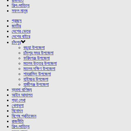
রাজনীতি
শিল্প-সাহিত্য
সফল মানুষ
প্রচ্ছদ
জাতীয়
দেশের ভেতর
দেশের বাইরে
চাঁদপুর
কচুয়া উপজেলা
চাঁদপুর সদর উপজেলা
ফরিদগঞ্জ উপজেলা
মতলব উত্তর উপজেলা
মতলব দক্ষিণ উপজেলা
শাহরাস্তি উপজেলা
হাইমচর উপজেলা
হাজীগঞ্জ উপজেলা
ব্যবসা বাণিজ্য
আইন আদালত
পড়া লেখা
খেলাধুলা
বিনোদন
বিশেষ প্রতিবেদন
রাজনীতি
শিল্প-সাহিত্য