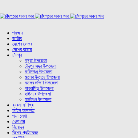
প্রচ্ছদ
জাতীয়
দেশের ভেতর
দেশের বাইরে
চাঁদপুর
কচুয়া উপজেলা
চাঁদপুর সদর উপজেলা
ফরিদগঞ্জ উপজেলা
মতলব উত্তর উপজেলা
মতলব দক্ষিণ উপজেলা
শাহরাস্তি উপজেলা
হাইমচর উপজেলা
হাজীগঞ্জ উপজেলা
ব্যবসা বাণিজ্য
আইন আদালত
পড়া লেখা
খেলাধুলা
বিনোদন
বিশেষ প্রতিবেদন