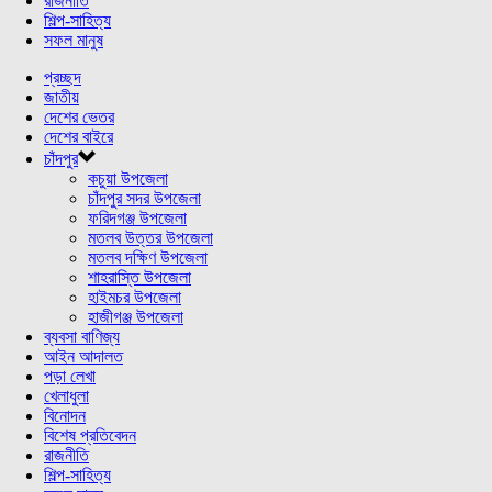
রাজনীতি
শিল্প-সাহিত্য
সফল মানুষ
প্রচ্ছদ
জাতীয়
দেশের ভেতর
দেশের বাইরে
চাঁদপুর
কচুয়া উপজেলা
চাঁদপুর সদর উপজেলা
ফরিদগঞ্জ উপজেলা
মতলব উত্তর উপজেলা
মতলব দক্ষিণ উপজেলা
শাহরাস্তি উপজেলা
হাইমচর উপজেলা
হাজীগঞ্জ উপজেলা
ব্যবসা বাণিজ্য
আইন আদালত
পড়া লেখা
খেলাধুলা
বিনোদন
বিশেষ প্রতিবেদন
রাজনীতি
শিল্প-সাহিত্য