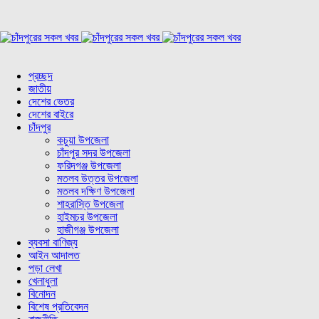
প্রচ্ছদ
জাতীয়
দেশের ভেতর
দেশের বাইরে
চাঁদপুর
কচুয়া উপজেলা
চাঁদপুর সদর উপজেলা
ফরিদগঞ্জ উপজেলা
মতলব উত্তর উপজেলা
মতলব দক্ষিণ উপজেলা
শাহরাস্তি উপজেলা
হাইমচর উপজেলা
হাজীগঞ্জ উপজেলা
ব্যবসা বাণিজ্য
আইন আদালত
পড়া লেখা
খেলাধুলা
বিনোদন
বিশেষ প্রতিবেদন