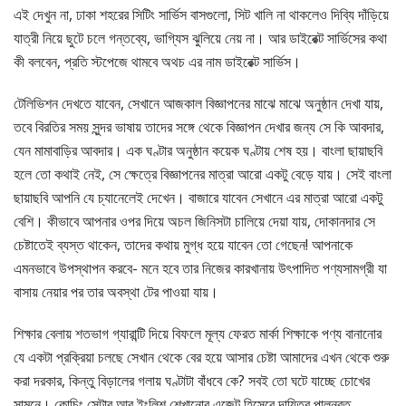
এই দেখুন না, ঢাকা শহরের সিটিং সার্ভিস বাসগুলো, সিট খালি না থাকলেও দিব্যি দাঁড়িয়ে
যাত্রী নিয়ে ছুটে চলে গন্তব্যে, ভাগ্যিস ঝুলিয়ে নেয় না। আর ডাইরেক্ট সার্ভিসের কথা
কী বলবেন, প্রতি স্টপেজে থামবে অথচ এর নাম ডাইরেক্ট সার্ভিস।
টেলিভিশন দেখতে যাবেন, সেখানে আজকাল বিজ্ঞাপনের মাঝে মাঝে অনুষ্ঠান দেখা যায়,
তবে বিরতির সময় সুন্দর ভাষায় তাদের সঙ্গে থেকে বিজ্ঞাপন দেখার জন্য সে কি আবদার,
যেন মামাবাড়ির আবদার। এক ঘণ্টার অনুষ্ঠান কয়েক ঘণ্টায় শেষ হয়। বাংলা ছায়াছবি
হলে তো কথাই নেই, সে ক্ষেত্রে বিজ্ঞাপনের মাত্রা আরো একটু বেড়ে যায়। সেই বাংলা
ছায়াছবি আপনি যে চ্যানেলেই দেখেন। বাজারে যাবেন সেখানে এর মাত্রা আরো একটু
বেশি। কীভাবে আপনার ওপর দিয়ে অচল জিনিসটা চালিয়ে দেয়া যায়, দোকানদার সে
চেষ্টাতেই ব্যস্ত থাকেন, তাদের কথায় মুগ্ধ হয়ে যাবেন তো গেছেন! আপনাকে
এমনভাবে উপস্থাপন করবে- মনে হবে তার নিজের কারখানায় উৎপাদিত পণ্যসামগ্রী যা
বাসায় নেয়ার পর তার অবস্থা টের পাওয়া যায়।
শিক্ষার বেলায় শতভাগ গ্যারান্টি দিয়ে বিফলে মূল্য ফেরত মার্কা শিক্ষাকে পণ্য বানানোর
যে একটা প্রক্রিয়া চলছে সেখান থেকে বের হয়ে আসার চেষ্টা আমাদের এখন থেকে শুরু
করা দরকার, কিন্তু বিড়ালের গলায় ঘণ্টাটা বাঁধবে কে? সবই তো ঘটে যাচ্ছে চোখের
সামনে। কোচিং সেন্টার আর ইংলিশ শেখানোর এজেন্ট হিসেবে দায়িত্ব পালনরত