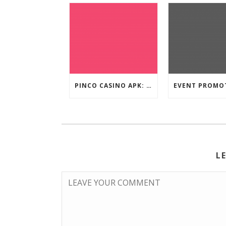
PINCO CASINO APK: OYUN SEÇIMLƏRININ İCMALI
L