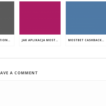
EVENT PROMOTIONS AT HIGHEST PAYING ONLINE CASINOS WITH BEST RTP
JAK APLIKACJA MOSTBET WSPIERA UŻYTKOWNIKÓW ANDROIDA?
MOSTBET CASHBACK: HANGI OYUNLAR SIZI DAHA ÇOX QAZANA BILƏR?
EAVE A COMMENT