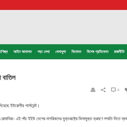
াণিজ্য
আইন আদালত
পড়া লেখা
খেলাধুলা
বিনোদন
বিশেষ প্রতিবেদন
রাজনীতি
া বাতিল
0
িয়েছে ইউরোপীয় পার্লামেন্ট।
ও রোমানিয়া- এই পাঁচ ইইউ দেশের নাগরিকদের যুক্তরাষ্ট্রে ভিসামুক্ত ভ্রমণে সম্মতি দিতে ব্যর্