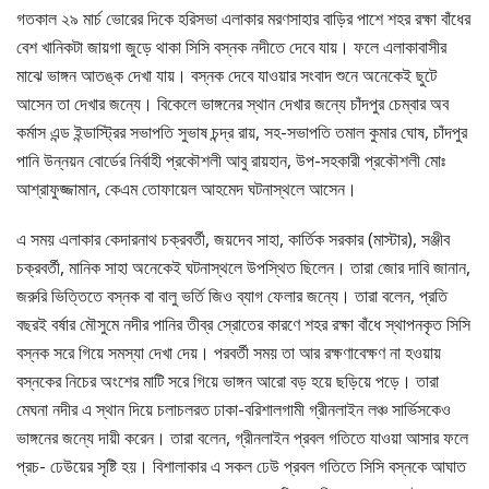
গতকাল ২৯ মার্চ ভোরের দিকে হরিসভা এলাকার মরণসাহার বাড়ির পাশে শহর রক্ষা বাঁধের
বেশ খানিকটা জায়গা জুড়ে থাকা সিসি বস্নক নদীতে দেবে যায়। ফলে এলাকাবাসীর
মাঝে ভাঙ্গন আতঙ্ক দেখা যায়। বস্নক দেবে যাওয়ার সংবাদ শুনে অনেকেই ছুটে
আসেন তা দেখার জন্যে। বিকেলে ভাঙ্গনের স্থান দেখার জন্যে চাঁদপুর চেম্বার অব
কর্মাস এন্ড ইন্ডাস্ট্রির সভাপতি সুভাষ চন্দ্র রায়, সহ-সভাপতি তমাল কুমার ঘোষ, চাঁদপুর
পানি উন্নয়ন বোর্ডের নির্বাহী প্রকৌশলী আবু রায়হান, উপ-সহকারী প্রকৌশলী মোঃ
আশ্রাফুজ্জামান, কেএম তোফায়েল আহমেদ ঘটনাস্থলে আসেন।
এ সময় এলাকার কেদারনাথ চক্রবর্তী, জয়দেব সাহা, কার্তিক সরকার (মাস্টার), সঞ্জীব
চক্রবর্তী, মানিক সাহা অনেকেই ঘটনাস্থলে উপস্থিত ছিলেন। তারা জোর দাবি জানান,
জরুরি ভিত্তিতে বস্নক বা বালু ভর্তি জিও ব্যাগ ফেলার জন্যে। তারা বলেন, প্রতি
বছরই বর্ষার মৌসুমে নদীর পানির তীব্র স্রোতের কারণে শহর রক্ষা বাঁধে স্থাপনকৃত সিসি
বস্নক সরে গিয়ে সমস্যা দেখা দেয়। পরবর্তী সময় তা আর রক্ষণাবেক্ষণ না হওয়ায়
বস্নকের নিচের অংশের মাটি সরে গিয়ে ভাঙ্গন আরো বড় হয়ে ছড়িয়ে পড়ে। তারা
মেঘনা নদীর এ স্থান দিয়ে চলাচলরত ঢাকা-বরিশালগামী গ্রীনলাইন লঞ্চ সার্ভিসকেও
ভাঙ্গনের জন্যে দায়ী করেন। তারা বলেন, গ্রীনলাইন প্রবল গতিতে যাওয়া আসার ফলে
প্রচ- ঢেউয়ের সৃষ্টি হয়। বিশালাকার এ সকল ঢেউ প্রবল গতিতে সিসি বস্নকে আঘাত