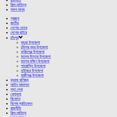
রাজনীতি
শিল্প-সাহিত্য
সফল মানুষ
প্রচ্ছদ
জাতীয়
দেশের ভেতর
দেশের বাইরে
চাঁদপুর
কচুয়া উপজেলা
চাঁদপুর সদর উপজেলা
ফরিদগঞ্জ উপজেলা
মতলব উত্তর উপজেলা
মতলব দক্ষিণ উপজেলা
শাহরাস্তি উপজেলা
হাইমচর উপজেলা
হাজীগঞ্জ উপজেলা
ব্যবসা বাণিজ্য
আইন আদালত
পড়া লেখা
খেলাধুলা
বিনোদন
বিশেষ প্রতিবেদন
রাজনীতি
শিল্প-সাহিত্য