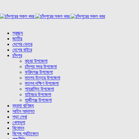
প্রচ্ছদ
জাতীয়
দেশের ভেতর
দেশের বাইরে
চাঁদপুর
কচুয়া উপজেলা
চাঁদপুর সদর উপজেলা
ফরিদগঞ্জ উপজেলা
মতলব উত্তর উপজেলা
মতলব দক্ষিণ উপজেলা
শাহরাস্তি উপজেলা
হাইমচর উপজেলা
হাজীগঞ্জ উপজেলা
ব্যবসা বাণিজ্য
আইন আদালত
পড়া লেখা
খেলাধুলা
বিনোদন
বিশেষ প্রতিবেদন