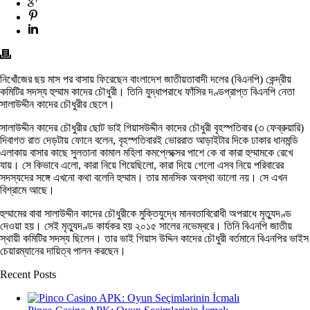
নিখোঁজের ছয় মাস পর বাসায় ফিরেছেন বাংলাদেশ জাতীয়তাবাদী দলের (বিএনপি) কেন্দ্রীয়
কমিটির সদস্য হুম্মাম কাদের চৌধুরী। তিনি যুদ্ধাপরাধে ফাঁসির দণ্ডপ্রাপ্ত বিএনপি নেতা
সালাউদ্দীন কাদের চৌধুরীর ছেলে।
সালাউদ্দীন কাদের চৌধুরীর ছোট ভাই গিয়াসউদ্দীন কাদের চৌধুরী বৃহস্পতিবার (৩ ফেব্রুয়ারি)
দিবাগত রাত দেড়টায় ফোনে বলেন, বৃহস্পতিবারই ভোররাত আড়াইটার দিকে ঢাকার ধানমন্ডি
এলাকায় বাসার কাছে সুলতানা কামাল মহিলা কমপ্লেক্সের পাশে কে বা কারা হুম্মামকে রেখে
যায়। সে কিভাবে এলো, কারা নিয়ে গিয়েছিলো, কারা দিয়ে গেলো এসব নিয়ে পরিবারের
সদস্যদের সঙ্গে এখনো কথা বলেনি হুম্মাম। তার মানসিক অবস্থা ভালো নয়। সে এখন
বিশ্রামে আছে।
হুম্মামের বাবা সালাউদ্দীন কাদের চৌধুরীকে মুক্তিযুদ্ধে মানবতাবিরোধী অপরাধে মৃত্যুদণ্ড
দেওয়া হয়। সেই মৃত্যুদণ্ড কার্যকর হয় ২০১৫ সালের নভেম্বরে। তিনি বিএনপি জাতীয়
স্থায়ী কমিটির সদস্য ছিলেন। তার ভাই গিয়াস উদ্দিন কাদের চৌধুরী বর্তমানে বিএনপির ভাইস
চেয়ারম্যানের দায়িত্ব পালন করছেন।
Recent Posts