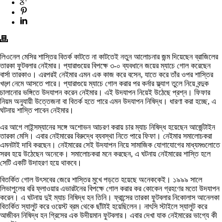
লিওনেল মেসির শাস্তির বিতর্ক কাটতে না কাটতেই নতুন আলোচনার জন্ম দিয়েছেন ব্রাজিলের
তারকা ফুটবলার নেইমার। প্যারাগুয়ের বিপক্ষে ৩-০ ব্যবধানে জয়ের ম্যাচে গোল করেছেন
বার্সা তারকাও। এরপরই নেইমার এমন এক কাজ করে বসেন, যাতে করে তাঁর ওপর শাস্তির
খড়্গ নেমে আসতে পারে। প্যারাগুয়ে ম্যাচে গোল করার পর কর্নার ফ্ল্যাগ তুলে নিয়ে বন্দুক
চালানোর ভঙ্গিতে উদযাপন করেন নেইমার। এই উদযাপন নিয়েই উঠেছে প্রশ্ন। ফিফার
নিয়ম অনুযায়ী উত্তেজনা বা বিতর্ক হতে পারে এমন উদযাপন নিষিদ্ধ। ধারণা করা হচ্ছে, এ
ঘটনায় শাস্তি পাবেন নেইমার।
এর আগে লাইন্সম্যানের সঙ্গে অশোভন আচরণ করায় চার ম্যাচ নিষিদ্ধ হয়েছেন আর্জেন্টাইন
তারকা মেসি। এবার নেইমারের বিরুদ্ধে ব্যবস্থা নিতে পারে ফিফা। নেইমার সমালোচকরা
এমনটাই দাবি করছেন। নেইমারের সেই উদযাপন নিয়ে সামাজিক যোগাযোগের মাধ্যমগুলোতে
সরব হয়ে উঠেছেন অনেকে। সমালোচকরা মনে করছেন, এ ঘটনায় নেইমারের শাস্তি হলে
সেটি একটি উদাহরণ হয়ে থাকবে।
বিতর্কিত গোল উৎসবের জেরে শাস্তির মুখে পড়তে হয়েছে অনেককেই। ১৯৯৯ সালে
লিভাপুলের বরি ফ্লাওয়ার এভারটনের বিপক্ষে গোল করার কর কোকেন গ্রহণের মতো উদযাপন
করেন। এ ঘটনায় দুই ম্যাচ নিষিদ্ধ হন তিনি। ফ্রান্সের তারকা ফুটবলার নিকোলাস আনেলকা
বিতর্কিত স্যালুট করে ওয়েস্ট ব্রম থেকে ছাঁটাই হয়েছিলেন। নাৎসি স্টাইলে স্যালুট করে
আজীবন নিষিদ্ধ হন গ্রিসের এক উদীয়মান ফুটবলার। এবার দেখা যাক নেইমারের ভাগ্যে কী