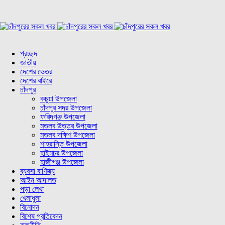
প্রচ্ছদ
জাতীয়
দেশের ভেতর
দেশের বাইরে
চাঁদপুর
কচুয়া উপজেলা
চাঁদপুর সদর উপজেলা
ফরিদগঞ্জ উপজেলা
মতলব উত্তর উপজেলা
মতলব দক্ষিণ উপজেলা
শাহরাস্তি উপজেলা
হাইমচর উপজেলা
হাজীগঞ্জ উপজেলা
ব্যবসা বাণিজ্য
আইন আদালত
পড়া লেখা
খেলাধুলা
বিনোদন
বিশেষ প্রতিবেদন