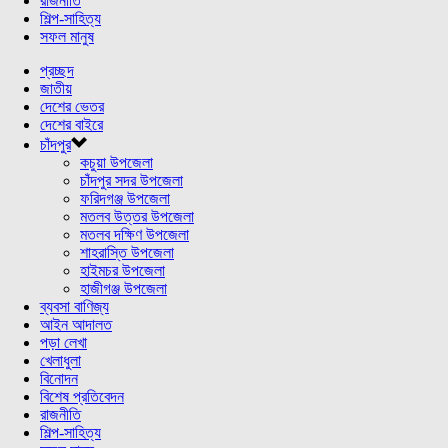
রাজনীতি
শিল্প-সাহিত্য
সফল মানুষ
প্রচ্ছদ
জাতীয়
দেশের ভেতর
দেশের বাইরে
চাঁদপুর
কচুয়া উপজেলা
চাঁদপুর সদর উপজেলা
ফরিদগঞ্জ উপজেলা
মতলব উত্তর উপজেলা
মতলব দক্ষিণ উপজেলা
শাহরাস্তি উপজেলা
হাইমচর উপজেলা
হাজীগঞ্জ উপজেলা
ব্যবসা বাণিজ্য
আইন আদালত
পড়া লেখা
খেলাধুলা
বিনোদন
বিশেষ প্রতিবেদন
রাজনীতি
শিল্প-সাহিত্য