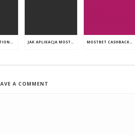
EVENT PROMOTIONS AT HIGHEST PAYING ONLINE CASINOS WITH BEST RTP
JAK APLIKACJA MOSTBET WSPIERA UŻYTKOWNIKÓW ANDROIDA?
MOSTBET CASHBACK: HANGI OYUNLAR SIZI DAHA ÇOX QAZANA BILƏR?
EAVE A COMMENT