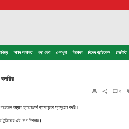
াণিজ্য
আইন আদালত
পড়া লেখা
খেলাধুলা
বিনোদন
বিশেষ প্রতিবেদন
রাজনীতি
 বদরির
0
েন রয়্যাল চ্যালেঞ্জার্স ব্যাঙ্গালুরের স্যামুয়েল বদরি।
স্ট ইন্ডিজের এই লেগ স্পিনার।