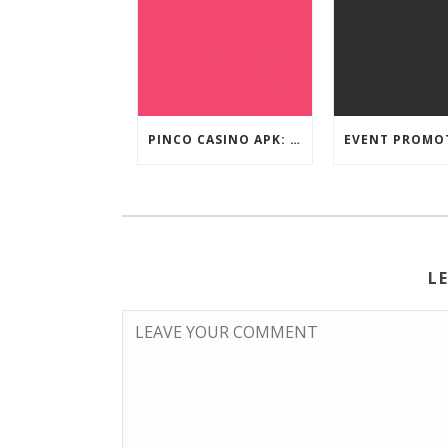
PINCO CASINO APK: OYUN SEÇIMLƏRININ İCMALI
L