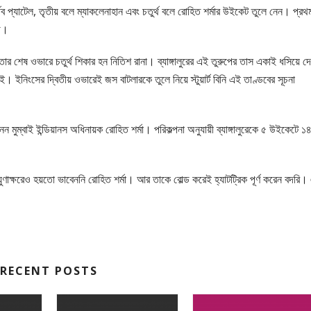
িব প্যাটেল, তৃতীয় বলে ম্যাকলেনাহান এবং চতুর্থ বলে রোহিত শর্মার উইকেট তুলে নেন। প্রথ
গি।
 শেষ ওভারে চতুর্থ শিকার হন নিতিশ রানা। ব্যাঙ্গালুরের এই তুরুপের তাস একাই ধসিয়ে দ
ই। ইনিংসের দ্বিতীয় ওভারেই জস বাটলারকে তুলে নিয়ে স্টুয়ার্ট বিনি এই তাণ্ডবের সূচনা
্ত নেন মুম্বাই ইন্ডিয়ানস অধিনায়ক রোহিত শর্মা। পরিকল্পনা অনুযায়ী ব্যাঙ্গালুরেকে ৫ উইকেটে ১
ুণাক্ষরেও হয়তো ভাবেননি রোহিত শর্মা। আর তাকে বোল্ড করেই হ্যাটট্রিক পূর্ণ করেন বদরি।
RECENT POSTS