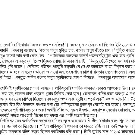
ছেন, লেখাটির শিরোনাম ‘আজও কত প্রাসঙ্গিক!’। বঙ্গবন্ধু ৭ মার্চের ভাষণ বিশ্বের ইতিহাসে 
 যায়নি। বঙ্গবন্ধু বলেছেন, ‘বাংলার মানুষ মুক্তি চায়, বাংলার মানুষ বাঁচতে চায়।’ মুক্তি বল
তবুও আমরা তার কথা মেনে নেব।’ গণতন্ত্রের অন্যতম আদর্শ পরমতসহিষ্ণুতা এবং তার প্রত
ে, লেখকের এ বক্তব্য নিয়েও দ্বিমত পোষণের অবকাশ নেই। কিন্তু হোঁচট খেতে হল যখন মাহফ
নিরা খুশি হতেন। সেদিনের পরিবেশ-পটভূমি ইত্যাদি যে লেখক জানতেন না তা বিশ্বাস করার
 পরিষদের অধিবেশন বন্ধের আদেশ জানানো হল, তৎক্ষণাৎ বাঙালিরা রাস্তায় নেমে পড়লেন। এজন
্বাধীনতা। বস্তুত সেদিন বাংলার মানুষ স্বাধীনতার ঘোষণা দিয়েছে। বঙ্গবন্ধুর অসহযোগ আ
া সেদিনই স্বাধীনতার ঘোষণা আসবে। পাকিস্তানি সামরিক শাসকরা এরকম আশংকায় ছিল। সে সম
ণা দেয়া হয়, তাহলে ঢাকা শহরকে ধুলায় মিশিয়ে দেয়া হবে। জেনারেল খাদিম রাজা অবশ্য এ 
 জন্য সব দোষ চাপিয়ে দিয়েছেন বঙ্গবন্ধুর ওপর এবং ভুট্টো সম্পর্কে একটি কথাও বলেননি। উল
োগ ছিল কি? উন্নয়ন-বঞ্চনার কথা তো পাকিস্তানের জন্মলগ্ন থেকেই বলা হচ্ছে। বঙ্গবন্ধুর ছ
ম্মেলনে পূর্ব পাকিস্তানের তরুণ অর্থনীতিবিদ ড. নুরুল ইসলাম, অধ্যাপক রেহমান সোবহান
ে। পরবর্তী সময়ে আওয়ামী লীগের ছয় দফায় এর একটি সংযোজিত হয়।
ব পাকিস্তানের অর্থনৈতিক বক্তব্যের চিত্র তুলে ধরে আওয়ামী লীগ ‘সোনার বাংলা শ্মশান কেন’ 
ন। জনগণ তা দিয়েছেন। পশ্চিম পাকিস্তানি শাসকরা তা মানতে রাজি নন। তাই শুরু হল নানা 
ভুট্টোর অন্যতম ঘনিষ্ঠ সহচর ছিলেন ব্যারিস্টার রফি রাজা। তিনি ভুট্টোর সঙ্গে ’৭২-এ ভারত