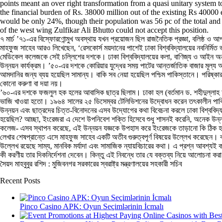
points meant an over right transformation from a quasi unitary system t
the financial burden of Rs. 38000 million out of the existing Rs 40000 
would be only 24%, though their population was 56 pc of the total and m
of the west wing Zulfikar Ali Bhutto could not accept this position.
৭ মার্চ ’৭১-এর বিস্ফোরণোন্মুখ অবস্থায় যখন প্রয়োজন ছিল রাজনৈতিক প্রজ্ঞা, বলিষ্ঠ ও আপ
মাহফুজ সাহেব আরও লিখেছেন, ‘রেসকোর্স ময়দানের পাশেই ঢাকা বিশ্ববিদ্যালয়ের নবনির্মিত ভ
মেডিকেল কলেজকে সেই চল্লিশের দশকে। ঢাকা বিশ্ববিদ্যালয়ের কলা, বাণিজ্য ও আইন অনুষদে
উন্নয়ন কার্যক্রম। ’৫০-এর দশকে কোরিয়ার যুদ্ধের সময় পাটের আন্তর্জাতিক বাজার মূল্য অত্
আমদানির জন্য ব্যয় হয়েছিল সামান্য। বাকি সব নেয়া হয়েছিল পশ্চিম পাকিস্তানে। পরিষ্কার 
কোনো করুণা বা দয়া নয়।
’৬০-এর দশকে ফজলুল হক হলের আবাসিক ছাত্র ছিলাম। ঢাকা হল (বর্তমান ড. শহীদুল্লাহ হ
ভাজি খাওয়া হতো। ১৯৬৪ সালের ২৫ ডিসেম্বর টেলিভিশনের উদ্বোধন করেন তৎকালীন পাকিস্তানে
উন্নয়ন এবং ছাত্রদের চিত্ত-বিনোদনের এসব উদ্যোগের কথা বিবেচনা করলে ঢাকা বিশ্ববিদ্
হয়েছিল? আচ্ছা, ইংরেজরা এ দেশে উপনিবেশ শক্তি হিসেবে শুধু শাসনই করেনি, অনেক উন্ন
কলেজ- এসব স্থাপন করেছে, এই উন্নয়ন যজ্ঞকে উপহাস করে ইংরেজকে তাড়ানো কি ঠিক হয়
লেখার শেষপ্রান্তে এসে মাহফুজ সাহেব একটি অতীব গুরুত্বপূর্ণ বিষয়ের উল্লেখ করেছে
উল্লেখ রয়েছে সাম্য, মানবিক মর্যাদা এবং সামাজিক ন্যায়বিচারের কথা। এ প্রশ্ন আবশ্য
কী করণীয় তার দিকনির্দেশনা দেবেন। কিন্তু এই নিবন্ধে তার যে বক্তব্য নিয়ে আলোচনা করা হ
সৈয়দ মাহবুবুর রশিদ : মুজিবনগর সরকারের স্বরাষ্ট্র মন্ত্রণালয়ের সহকারী সচিব
Recent Posts
Pinco Casino APK: Oyun Seçimlərinin İcmalı