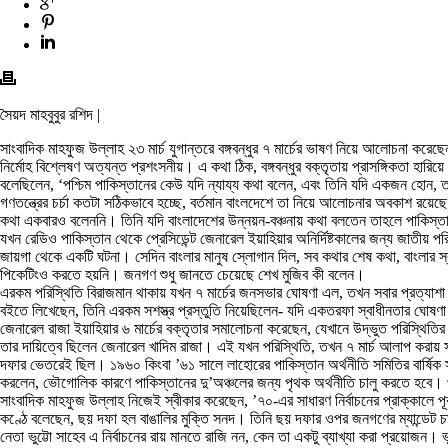
সৈয়দ মাহবুবুর রশিদ |
সাংবাদিক মাহফুজ উল্লাহ ২৩ মার্চ যুগান্তরে বঙ্গবন্ধুর ৭ মার্চের ভাষণ নিয়ে আলোচনা করে
নির্মোহ বিশ্লেষণ অত্যন্ত প্রশংসনীয়। এ কথা ঠিক, বঙ্গবন্ধুর বক্তৃতায় প্রাসঙ্গিকতা হারিয়ে
বলেছিলেন, ‘পশ্চিম পাকিস্তানের কেউ যদি ন্যায্য কথা বলেন, এবং তিনি যদি একজন হোন, 
গণতন্ত্রের চর্চা কতটা সঠিকভাবে হচ্ছে, বর্তমান বাংলদেশে তা নিয়ে আলোচনার অবকাশ রয়েছ
কথা একবারও বলেননি। তিনি যদি বাংলাদেশের উন্নয়ন-বঞ্চনায় কথা বলতেন তাহলে পাকিস্তা
যখন রেডিও পাকিস্তান থেকে প্রেসিডেন্ট জেনারেল ইয়াহিয়ার অনির্দিষ্টকালের জন্য জাতীয়
জায়গা থেকে একটি ঘটনা। সেদিন বাংলার মানুষ স্লোগান দিল, সব কথার শেষ কথা, বাংলার স
পিকেটিংও করতে হয়নি। জনগণ শুধু জানতে চেয়েছে শেখ মুজিব কী বলেন।
এরকম পরিস্থিতি বিরাজমান থাকায় যখন ৭ মার্চের জনসভার ঘোষণা এল, তখন সবার প্রত্যাশ
বইতে লিখেছেন, তিনি এরকম সশস্ত্র প্রস্তুতি নিয়েছিলেন- যদি একতরফা স্বাধীনতার ঘোষ
জেনারেল রাজা ইয়াহিয়ার ৬ মার্চের বক্তৃতার সমালোচনা করেছেন, যেখানে উদ্ভুত পরিস্থিতির
তার দায়িত্বে ছিলেন জেনারেল খাদিম রাজা। এই যখন পরিস্থিতি, তখন ৭ মার্চ আলাপ করায় সুয
দফার ভেতরেই ছিল। ১৯৬০ কিংবা ’৬১ সালে লাহোরের পাকিস্তান অর্থনীতি সমিতির বার্ষিক স
করলেন, ভৌগোলিক কারণে পাকিস্তানের দু’অঞ্চলের জন্য পৃথক অর্থনীতি চালু করতে হব
সাংবাদিক মাহফুজ উল্লাহ নিজেই স্বীকার করেছেন, ’৭০-এর সাধারণ নির্বাচনের প্রাক্কালে পূর্
কণ্ঠে বলেছেন, ছয় দফা হল বাঙালির মুক্তি সনদ। তিনি ছয় দফার ওপর জনগণের ম্যান্ডেট চা
নেতা ভুট্টো সাহেব এ নির্বাচনের রায় মানতে রাজি নন, কেন তা একটু ব্যাখ্যা করা প্রয়োজন। 