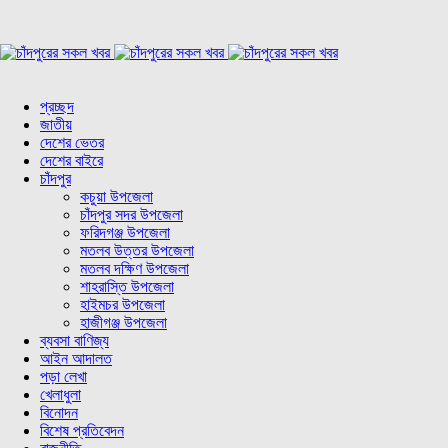
প্রচ্ছদ
জাতীয়
দেশের ভেতর
দেশের বাইরে
চাঁদপুর
কচুয়া উপজেলা
চাঁদপুর সদর উপজেলা
ফরিদগঞ্জ উপজেলা
মতলব উত্তর উপজেলা
মতলব দক্ষিণ উপজেলা
শাহরাস্তি উপজেলা
হাইমচর উপজেলা
হাজীগঞ্জ উপজেলা
ব্যবসা বাণিজ্য
আইন আদালত
পড়া লেখা
খেলাধুলা
বিনোদন
বিশেষ প্রতিবেদন