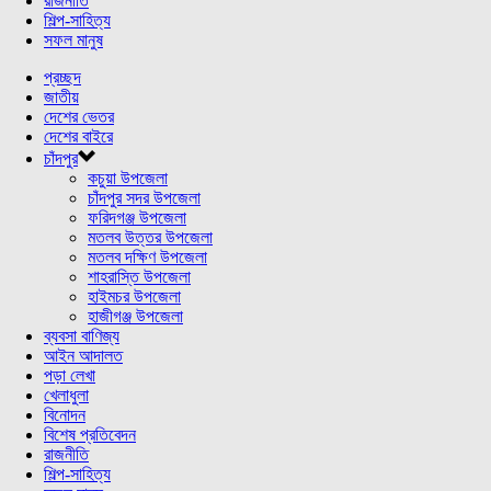
রাজনীতি
শিল্প-সাহিত্য
সফল মানুষ
প্রচ্ছদ
জাতীয়
দেশের ভেতর
দেশের বাইরে
চাঁদপুর
কচুয়া উপজেলা
চাঁদপুর সদর উপজেলা
ফরিদগঞ্জ উপজেলা
মতলব উত্তর উপজেলা
মতলব দক্ষিণ উপজেলা
শাহরাস্তি উপজেলা
হাইমচর উপজেলা
হাজীগঞ্জ উপজেলা
ব্যবসা বাণিজ্য
আইন আদালত
পড়া লেখা
খেলাধুলা
বিনোদন
বিশেষ প্রতিবেদন
রাজনীতি
শিল্প-সাহিত্য