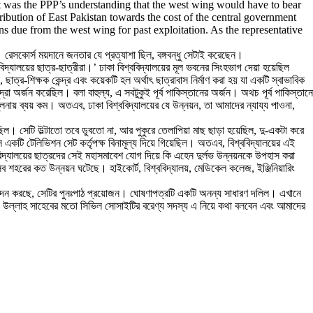
 It was the PPP’s understanding that the west wing would have to bear
tribution of East Pakistan towards the cost of the central government
ns due from the west wing for past exploitation. As the representative
ই। রেসকোর্স ময়দানে জনতার যে প্রত্যাশা ছিল, বঙ্গবন্ধু সেটাই করেছেন।
িদ্যালয়ের ছাত্র-ছাত্রীরা।’ ঢাকা বিশ্ববিদ্যালয়ের মূল ভবনের সিংহভাগ দেয়া হয়েছিল
-শিক্ষক কেন্দ্র এবং কয়েকটি হল অর্থাৎ ছাত্রাবাস নির্মাণ করা হয় যা একটি স্বাভাবিক
া অর্জন করেছিল। বলা বাহুল্য, এ সবটুকুই পূর্ব পাকিস্তানের অর্জন। অথচ পূর্ব পাকিস্তানে
তুলনায় ব্যয় কম। অতএব, ঢাকা বিশ্ববিদ্যালয়ের যে উন্নয়ন, তা আমাদের ন্যায্য পাওনা,
ল। সেটি উল্টাতো তবে ডুবতো না, আর পুকুরে তেলাপিয়া মাছ ছাড়া হয়েছিল, দু-একটা করে
 একটি টেলিভিশন সেট কর্তৃপক্ষ বিনামূল্য দিয়ে গিয়েছিল। অতএব, বিশ্ববিদ্যালয়ের এই
িদ্যালয়ের ছাত্রদের সেই মহাসমাবেশ যোগ দিয়ে কি এহেন দুর্লভ উন্নয়নকে উপহাস করা
শহরের কত উন্নয়ন ঘটেছে। হাইকোর্ট, বিশ্ববিদ্যালয়, মেডিকেল কলেজ, ইঞ্জিনিয়ারিং
ুমোদন করছে, সেটির পুনঃপাঠ প্রয়োজন। ঘোষণাপত্রটি একটি অনন্য সাধারণ দলিল। এখানে
হফুজ উল্লাহ সাহেবের মতো সিভিল সোসাইটির বরেণ্য সদস্য এ নিয়ে কথা বলবেন এবং আমাদের