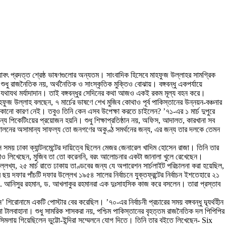
এ যাবৎ প্রদত্ত শ্রেষ্ঠ ভাষণগুলোর অন্যতম। সাংবাদিক হিসেবে মাহফুজ উল্লাহর সামগ্রিক
তে শুধু রাজনৈতিক নয়, অর্থনৈতিক ও সাংস্কৃতিক মুক্তিও বোঝায়। বঙ্গবন্ধু একপর্যায়ে
ি যথাযথ মর্যাদাদান। তাই বঙ্গবন্ধুর সেদিনের কথা আজও একই রকম মূল্য বহন করে।
ুজ উল্লাহ বলছেন, ৭ মার্চের ভাষণে শেখ মুজিব কোথাও পূর্ব পাকিস্তানের উন্নয়ন-বঞ্চনার
 কোনো কারণ নেই। তবুও তিনি কেন এসব উপেক্ষা করতে চাইলেন? ’৭১-এর ১ মার্চ দুপুরে
্য পিকেটিংয়ের প্রয়োজন হয়নি। শুধু শিক্ষাপ্রতিষ্ঠান নয়, অফিস, আদালত, কারখানা সব
ন্দোলনের অসামান্য সাফল্য তো জনগণের অকুণ্ঠ সমর্থনের জন্য, এর জন্য তার দলকে তেমন
য় ঢাকা ক্যান্টনমেন্টের দায়িত্বে ছিলেন মেজর জেনারেল খাদিম হোসেন রাজা। তিনি তার
কথাও লিখেছেন, মুজিব তা তো করেননি, বরং আলোচনার একটা জানালা খুলে রেখেছেন।
্লেখ্য, ২৫ মার্চ রাতে ঢাকায় তাণ্ডবের জন্য যে অপারেশন সার্চলাইট পরিচালনা করা হয়েছিল,
য় দফার পাঁচটি দফার উল্লেখ ১৯৫৪ সালের নির্বাচনে যুক্তফ্রন্টের নির্বাচন ইশতেহারে ২১
, ড. আনিসুর রহমান, ড. আখলাকুর রহমানরা এক দুঃসাহসিক কাজ করে বসলেন। তারা প্রস্তাব
শিরোনামে একটি পোস্টার বের করেছিল। ’৭০-এর নির্বাচনী প্রচারের সময় বঙ্গবন্ধু দ্ব্যর্থহীন
টালবাহানা। শুধু সামরিক শাসকরা নয়, পশ্চিম পাকিস্তানের বৃহত্তম রাজনৈতিক দল পিপিপির
ের সিমলায় গিয়েছিলেন ভুট্টো-ইন্দিরা সম্মেলনে যোগ দিতে। তিনি তার বইতে লিখেছেন- Six