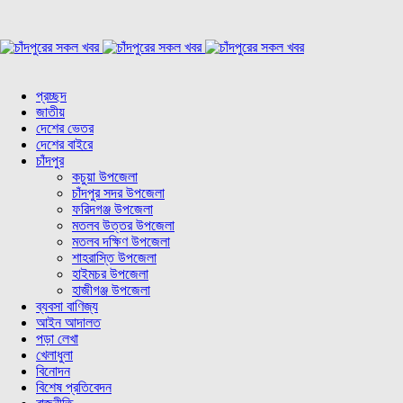
প্রচ্ছদ
জাতীয়
দেশের ভেতর
দেশের বাইরে
চাঁদপুর
কচুয়া উপজেলা
চাঁদপুর সদর উপজেলা
ফরিদগঞ্জ উপজেলা
মতলব উত্তর উপজেলা
মতলব দক্ষিণ উপজেলা
শাহরাস্তি উপজেলা
হাইমচর উপজেলা
হাজীগঞ্জ উপজেলা
ব্যবসা বাণিজ্য
আইন আদালত
পড়া লেখা
খেলাধুলা
বিনোদন
বিশেষ প্রতিবেদন