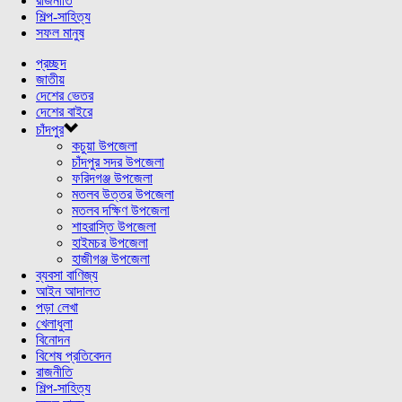
রাজনীতি
শিল্প-সাহিত্য
সফল মানুষ
প্রচ্ছদ
জাতীয়
দেশের ভেতর
দেশের বাইরে
চাঁদপুর
কচুয়া উপজেলা
চাঁদপুর সদর উপজেলা
ফরিদগঞ্জ উপজেলা
মতলব উত্তর উপজেলা
মতলব দক্ষিণ উপজেলা
শাহরাস্তি উপজেলা
হাইমচর উপজেলা
হাজীগঞ্জ উপজেলা
ব্যবসা বাণিজ্য
আইন আদালত
পড়া লেখা
খেলাধুলা
বিনোদন
বিশেষ প্রতিবেদন
রাজনীতি
শিল্প-সাহিত্য