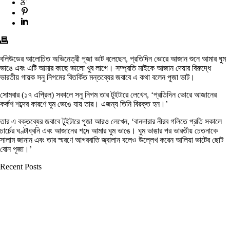
বলিউডের আলোচিত অভিনেত্রী পূজা ভাট বলেছেন, প্রতিদিন ভোরে আজান শুনে আমার ঘুম
ভাঙে এবং এটি আমার কাছে ভালো খুব লাগে। সম্প্রতি মাইকে আজান দেয়ার বিরুদ্ধে
ভারতীয় গায়ক সনু নিগমের বিতর্কিত মন্তব্যের জবাবে এ কথা বলেন পূজা ভাট।
সোমবার (১৭ এপ্রিল) সকালে সনু নিগম তার টুইটারে লেখেন, ‘প্রতিদিন ভোরে আজানের
কর্কশ শব্দের কারণে ঘুম ভেঙে যায় তার। এজন্য তিনি বিরক্ত হন।’
তার এ বক্তব্যের জবাবে টুইটারে পূজা আরও লেখেন, ‘বানদারার নীরব গলিতে প্রতি সকালে
চার্চের ঘণ্টাধ্বনি এবং আজানের শব্দে আমার ঘুম ভাঙে। ঘুম ভাঙার পর ভারতীয় চেতনাকে
সালাম জানান এবং তার স্মরণে আগরবাতি জ্বালান বলেও উল্লেখ করেন আলিয়া ভাটের ছোট
বোন পূজা।’
Recent Posts