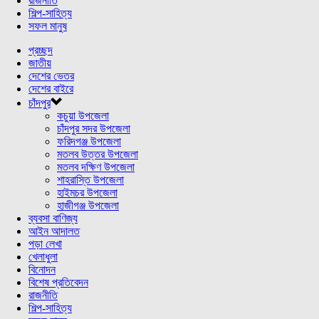
রাজনীতি
শিল্প-সাহিত্য
সফল মানুষ
প্রচ্ছদ
জাতীয়
দেশের ভেতর
দেশের বাইরে
চাঁদপুর
কচুয়া উপজেলা
চাঁদপুর সদর উপজেলা
ফরিদগঞ্জ উপজেলা
মতলব উত্তর উপজেলা
মতলব দক্ষিণ উপজেলা
শাহরাস্তি উপজেলা
হাইমচর উপজেলা
হাজীগঞ্জ উপজেলা
ব্যবসা বাণিজ্য
আইন আদালত
পড়া লেখা
খেলাধুলা
বিনোদন
বিশেষ প্রতিবেদন
রাজনীতি
শিল্প-সাহিত্য