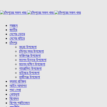
প্রচ্ছদ
জাতীয়
দেশের ভেতর
দেশের বাইরে
চাঁদপুর
কচুয়া উপজেলা
চাঁদপুর সদর উপজেলা
ফরিদগঞ্জ উপজেলা
মতলব উত্তর উপজেলা
মতলব দক্ষিণ উপজেলা
শাহরাস্তি উপজেলা
হাইমচর উপজেলা
হাজীগঞ্জ উপজেলা
ব্যবসা বাণিজ্য
আইন আদালত
পড়া লেখা
খেলাধুলা
বিনোদন
বিশেষ প্রতিবেদন