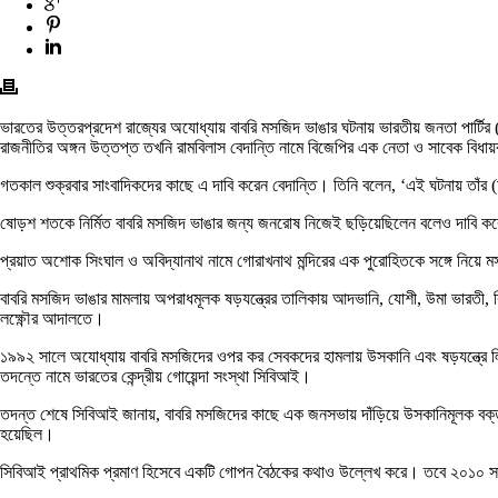
ভারতের উত্তরপ্রদেশ রাজ্যের অযোধ্যায় বাবরি মসজিদ ভাঙার ঘটনায় ভারতীয় জনতা পার্টির (
রাজনীতির অঙ্গন উত্তপ্ত তখনি রামবিলাস বেদান্তি নামে বিজেপির এক নেতা ও সাবেক বিধায়
গতকাল শুক্রবার সাংবাদিকদের কাছে এ দাবি করেন বেদান্তি। তিনি বলেন, ‘এই ঘটনায় তাঁ
ষোড়শ শতকে নির্মিত বাবরি মসজিদ ভাঙার জন্য জনরোষ নিজেই ছড়িয়েছিলেন বলেও দাবি করে
প্রয়াত অশোক সিংঘাল ও অবিদ্যানাথ নামে গোরাখনাথ মন্দিরের এক পুরোহিতকে সঙ্গে নিয়ে মস
বাবরি মসজিদ ভাঙার মামলায় অপরাধমূলক ষড়যন্ত্রের তালিকায় আদভানি, যোশী, উমা ভারতী, 
লক্ষ্ণৌর আদালতে।
১৯৯২ সালে অযোধ্যায় বাবরি মসজিদের ওপর কর সেবকদের হামলায় উসকানি এবং ষড়যন্ত্রে লি
তদন্তে নামে ভারতের কেন্দ্রীয় গোয়েন্দা সংস্থা সিবিআই।
তদন্ত শেষে সিবিআই জানায়, বাবরি মসজিদের কাছে এক জনসভায় দাঁড়িয়ে উসকানিমূলক বক্তৃ
হয়েছিল।
সিবিআই প্রাথমিক প্রমাণ হিসেবে একটি গোপন বৈঠকের কথাও উল্লেখ করে। তবে ২০১০ স