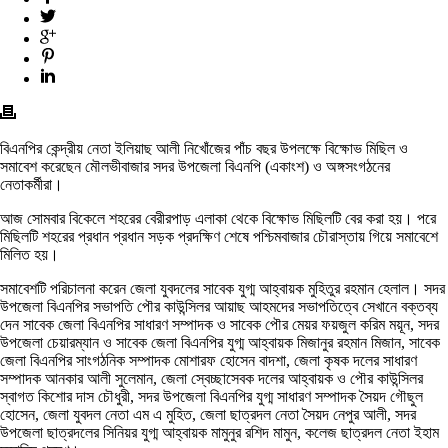
বিএনপির কেন্দ্রীয় নেতা ইলিয়াছ আলী নিখোঁজের পাঁচ বছর উপলক্ষে বিক্ষোভ মিছিল ও
সমাবেশ করেছেন মৌলভীবাজার সদর উপজেলা বিএনপি (একাংশ) ও অঙ্গসংগঠনের
নেতাকর্মীরা।
আজ সোমবার বিকেলে শহরের বেরীরপাড় এলাকা থেকে বিক্ষোভ মিছিলটি বের করা হয়। পরে
মিছিলটি শহরের প্রধান প্রধান সড়ক প্রদক্ষিণ শেষে পশ্চিমবাজার চৌরাস্তায় গিয়ে সমাবেশে
মিলিত হয়।
সমাবেশটি পরিচালনা করেন জেলা যুবদলের সাবেক যুগ্ম আহ্বায়ক মুহিতুর রহমান হেলাল। সদর
উপজেলা বিএনপির সভাপতি পৌর কাউন্সিলর আয়াছ আহমদের সভাপতিত্বে সেখানে বক্তব্য
দেন সাবেক জেলা বিএনপির সাধারণ সম্পাদক ও সাবেক পৌর মেয়র ফয়জুল করিম ময়ূন, সদর
উপজেলা চেয়ারম্যান ও সাবেক জেলা বিএনপির যুগ্ম আহ্বায়ক মিজানুর রহমান মিজান, সাবেক
জেলা বিএনপির সাংগঠনিক সম্পাদক মোশারফ হোসেন বাদশা, জেলা কৃষক দলের সাধারণ
সম্পাদক আনকার আলী সুলেমান, জেলা স্বেচ্ছাসেবক দলের আহ্বায়ক ও পৌর কাউন্সিলর
স্বাগত কিশোর দাস চৌধুরী, সদর উপজেলা বিএনপির যুগ্ম সাধারণ সম্পাদক সৈয়দ গৌছুল
হোসেন, জেলা যুবদল নেতা এম এ মুহিত, জেলা ছাত্রদল নেতা সৈয়দ নেপুর আলী, সদর
উপজেলা ছাত্রদলের সিনিয়র যুগ্ম আহ্বায়ক মামুনুর রশিদ মামুন, কলেজ ছাত্রদল নেতা ইহাম