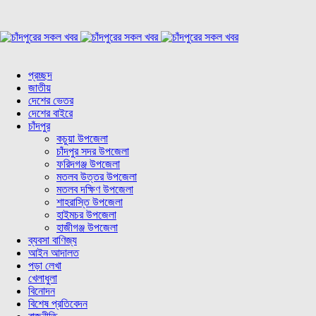
প্রচ্ছদ
জাতীয়
দেশের ভেতর
দেশের বাইরে
চাঁদপুর
কচুয়া উপজেলা
চাঁদপুর সদর উপজেলা
ফরিদগঞ্জ উপজেলা
মতলব উত্তর উপজেলা
মতলব দক্ষিণ উপজেলা
শাহরাস্তি উপজেলা
হাইমচর উপজেলা
হাজীগঞ্জ উপজেলা
ব্যবসা বাণিজ্য
আইন আদালত
পড়া লেখা
খেলাধুলা
বিনোদন
বিশেষ প্রতিবেদন