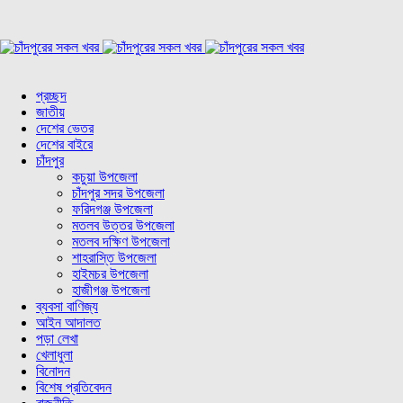
প্রচ্ছদ
জাতীয়
দেশের ভেতর
দেশের বাইরে
চাঁদপুর
কচুয়া উপজেলা
চাঁদপুর সদর উপজেলা
ফরিদগঞ্জ উপজেলা
মতলব উত্তর উপজেলা
মতলব দক্ষিণ উপজেলা
শাহরাস্তি উপজেলা
হাইমচর উপজেলা
হাজীগঞ্জ উপজেলা
ব্যবসা বাণিজ্য
আইন আদালত
পড়া লেখা
খেলাধুলা
বিনোদন
বিশেষ প্রতিবেদন