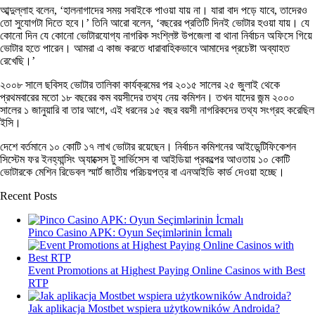
আব্দুল্লাহ বলেন, ‘হালনাগাদের সময় সবাইকে পাওয়া যায় না। যারা বাদ পড়ে যাবে, তাদেরও
তো সুযোগটা দিতে হবে।’ তিনি আরো বলেন, ‘বছরের প্রতিটি দিনই ভোটার হওয়া যায়। যে
কোনো দিন যে কোনো ভোটারযোগ্য নাগরিক সংশ্লিষ্ট উপজেলা বা থানা নির্বাচন অফিসে গিয়ে
ভোটার হতে পারেন। আমরা এ কাজ করতে ধারাবাহিকভাবে আমাদের প্রচেষ্টা অব্যাহত
রেখেছি।’
২০০৮ সালে ছবিসহ ভোটার তালিকা কার্যক্রমের পর ২০১৫ সালের ২৫ জুলাই থেকে
প্রথমবারের মতো ১৮ বছরের কম বয়সীদের তথ্য নেয় কমিশন। তখন যাদের জন্ম ২০০০
সালের ১ জানুয়ারি বা তার আগে, এই ধরনের ১৫ বছর বয়সী নাগরিকদের তথ্য সংগ্রহ করেছিল
ইসি।
দেশে বর্তমানে ১০ কোটি ১৭ লাখ ভোটার রয়েছেন। নির্বাচন কমিশনের আইডেন্টিফিকেশন
সিস্টেম ফর ইনহ্যান্সিং অ্যাক্সেস টু সার্ভিসেস বা আইডিয়া প্রকল্পের আওতায় ১০ কোটি
ভোটারকে মেশিন রিডেবল স্মার্ট জাতীয় পরিচয়পত্র বা এনআইডি কার্ড দেওয়া হচ্ছে।
Recent Posts
Pinco Casino APK: Oyun Seçimlərinin İcmalı
Event Promotions at Highest Paying Online Casinos with Best
RTP
Jak aplikacja Mostbet wspiera użytkowników Androida?