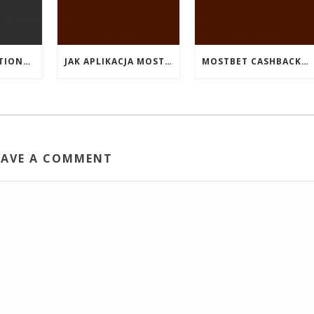
EVENT PROMOTIONS AT HIGHEST PAYING ONLINE CASINOS WITH BEST RTP
JAK APLIKACJA MOSTBET WSPIERA UŻYTKOWNIKÓW ANDROIDA?
MOSTBET CASHBACK: HANGI OYUNLAR SIZI DAHA ÇOX QAZANA BILƏR?
EAVE A COMMENT