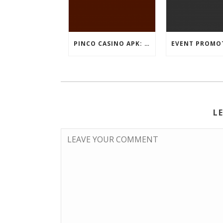
PINCO CASINO APK: OYUN SEÇIMLƏRININ İCMALI
L