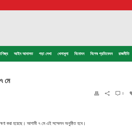
াণিজ্য
আইন আদালত
পড়া লেখা
খেলাধুলা
বিনোদন
বিশেষ প্রতিবেদন
রাজনীতি
 ৭ মে
0
খ ঘোষণা করা হয়েছে। আগামী ৭ মে এই সম্মেলন অনুষ্ঠিত হবে।