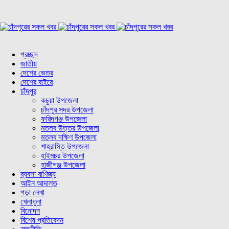
প্রচ্ছদ
জাতীয়
দেশের ভেতর
দেশের বাইরে
চাঁদপুর
কচুয়া উপজেলা
চাঁদপুর সদর উপজেলা
ফরিদগঞ্জ উপজেলা
মতলব উত্তর উপজেলা
মতলব দক্ষিণ উপজেলা
শাহরাস্তি উপজেলা
হাইমচর উপজেলা
হাজীগঞ্জ উপজেলা
ব্যবসা বাণিজ্য
আইন আদালত
পড়া লেখা
খেলাধুলা
বিনোদন
বিশেষ প্রতিবেদন