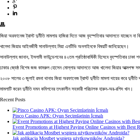
জিয়া অরফানেজ ট্রাস্ট দুর্নীতি মামলায় হাজিরা দিতে আজ বৃহস্পতিবার আদালতে যাচ্ছেন না
খালেদা জিয়ার আইনজীবী সানাউল্লাহ মিয়া এনটিভি অনলাইনকে বিষয়টি জানিয়েছেন।
সানাউল্লাহ জানান, ইসলামী ফাউন্ডেশনের ৪২তম প্রতিষ্ঠাবার্ষিকী হিসেবে বৃহস্পতিবার ঢাকা
ঢাকার জ্যেষ্ঠ বিশেষ জজ কামরুল হোসেন মোল্লার আদালতে আজ খালেদা জিয়ার আত্মপক্ষ সমর্
২০০৮ সালের ৩ জুলাই রমনা থানায় জিয়া অরফানেজ ট্রাস্ট দুর্নীতি মামলা দায়ের করে দুর্
মামলাটি করেন দুর্নীতি দমন কমিশনের তৎকালীন সহকারী পরিচালক হারুন-অর-রশিদ খান।
Recent Posts
Pinco Casino APK: Oyun Seçimlərinin İcmalı
Event Promotions at Highest Paying Online Casinos with Best 
Jak aplikacja Mostbet wspiera użytkowników Androida?