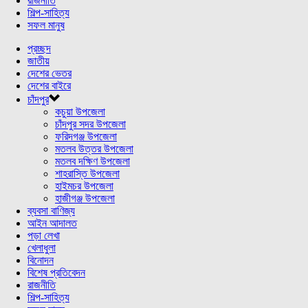
রাজনীতি
শিল্প-সাহিত্য
সফল মানুষ
প্রচ্ছদ
জাতীয়
দেশের ভেতর
দেশের বাইরে
চাঁদপুর
কচুয়া উপজেলা
চাঁদপুর সদর উপজেলা
ফরিদগঞ্জ উপজেলা
মতলব উত্তর উপজেলা
মতলব দক্ষিণ উপজেলা
শাহরাস্তি উপজেলা
হাইমচর উপজেলা
হাজীগঞ্জ উপজেলা
ব্যবসা বাণিজ্য
আইন আদালত
পড়া লেখা
খেলাধুলা
বিনোদন
বিশেষ প্রতিবেদন
রাজনীতি
শিল্প-সাহিত্য