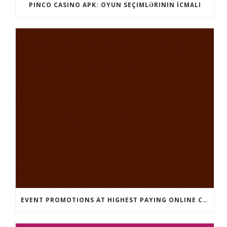
PINCO CASINO APK: OYUN SEÇIMLƏRININ İCMALI
EVENT PROMOTIONS AT HIGHEST PAYING ONLINE CASINOS WITH BEST RTP