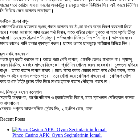
ঘামের সাথে বেরিয়ে যাওয়া লবণের অভাবটুকু। লেবুতে থাকে ভিটামিন সি। এই গরমে ভিটামিন
সি ফিরিয়ে দেবে আপনার লাবণ্যতা।
ঘরটাকে ঠাণ্ডা রাখুন
লোডশেডিংয়ের ঝামেলায় দুঃসহ গরমে আপনার ঘর ঠাণ্ডা রাখার জন্য বিকল্প ব্যবস্থা নিতে
হবে। দরজা-জানালায় সাদা রঙের পর্দা টানান, যাতে বাইরে থেকে ঢুকতে না পারে সূর্যের তীব্র
আলো। মেঝেতে ঠাণ্ডা পানি ঢালুন। পর্দাগুলোও ভিজিয়ে দিন পানি দিয়ে। আপনার ঘরের
মাথার ছাদেও পানি ঢালার ব্যবস্থা করুন। ছাদের ওপরে ছাদজুড়ে শামিয়ানা টানিয়ে নিন।
চুল ড্রাই করবেন না
গরমে চুল ড্রাই করবেন না। তাতে গরম বেশি লাগবে, এমনকি তেলও মাখবেন না। শ্যাম্পু
করুন নিয়মিত, ঝরঝরে লাগবে নিজেকে। প্রতিদিন গোসল করুন কয়েকবার। চুলগুলো ছড়িয়ে
রাখুন। তাতে বাতাস লাগবে মাথায়। মাঝে মাঝে কলার মোচার মতো করে খোঁপা করুন, যাতে
ঘাড় ও কাঁধে বাতাস লাগতে পারে। তবে খোঁপা করে বেশিক্ষণ রাখবেন না। বেশিক্ষণ খোঁপা
করে রাখলে টাইট চুলের ফাঁক দিয়ে মাথার ত্বকে বাতাস পৌঁছতে পারবে না।
ডা. মিজানুর রহমান কল্লোল
সহকারী অধ্যাপক, অর্থোপেডিকস ও ট্রমাটোলজি বিভাগ, ঢাকা ন্যাশনাল মেডিক্যাল কলেজ
ও হাসপাতাল।
চেম্বার: পপুলার ডায়াগনস্টিক সেন্টার লিঃ, ২ ইংলিশ রোড, ঢাকা
Recent Posts
Pinco Casino APK: Oyun Seçimlərinin İcmalı