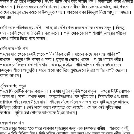
সালাদ ঠাণ্ডা রাখে শরীরটাকে। দুঃসহ গরমে বেশি করে সালাদ খান। চর্বিজাতীয় খাবার এসময়ে
খাবেন না। বিভিন্ন ধরনের সবজি খাবেন। যেসব নারীর শরীরে মেদ জমে আছে, এই গরমে
তাদের ক্ষেত্রে মেদ কমানোর উপযুক্ত সময়। খাবারের ওপর নিয়ন্ত্রণ নিয়ে আসুন এ সময়ে।
কম খান।
বেশি খেলে পরিশ্রম হয় বেশি। তা ছাড়া বেশি খেলে জমতে থাকে মেদের স্তূপ। কিন্তু
সালাদ বেশি খেলে ক্ষতি নেই। বরং ভালো। গরম মোকাবেলার পাশাপাশি আপনার শরীরের
মেদও কমিয়ে দিতে পারে সালাদ।
বেশি করে পানি খান
গরমের হাত থেকে রেহাই পেতে পানির বিকল্প নেই। হাতের কাছে সব সময় পানির পট
রাখবেন। প্রচুর পানি খাবেন এ সময়। তৃষ্ণা না পেলেও খাবেন। ঠাণ্ডা থাকবে শরীর।
প্রয়োজনে ফ্রিজে রাখা পানি খান। এক চুমুক ঠাণ্ডা পানি আপনার শরীরে বইয়ে দেবে
চমত্কার শীতল অনুভূতি। মাঝে মাঝে হাত দিয়ে মুখমণ্ডলে ঠাণ্ডা পানির ঝাপটা দেবেন।
ভালো লাগবে।
সুতির কাপড় পড়ুন
গরমে সিনথেটিক কাপড় পরবেন না। বাসায় সুতির ম্যাক্সি পরে থাকুন। কখনো টাইট পোশাক
পরবেন না। সাদা পোশাক পরুন। অন্তর্বাসগুলোও যেন সুতির হয়। সিনথেটিক এবং টাইট
পোশাকে শরীরে জমে উঠবে ঘাম। শরীরের ভাঁজে ভাঁজে ঘাম জমা হয়ে সৃষ্টি হবে চুলকানিসহ
বিভিন্ন চর্মরোগ। সেই সাথে গরমে অসহ্যতা তো আছেই। সে ভয় নেই সুতির সাদা
কাপড়ে। সুতির দুধা পোশাক আপনাকে ঠাণ্ডা রাখবে।
লেবুর শরবত খান
গরমে লেবুর শরবত হতে পারে আপনার স্বাস্থ্যের জন্য এক চমৎকার পানীয়। শরবতে একটু
লবণ ও চিনি মিশিয়ে নিন। চিনি শক্তি জোগাবে, আর লবণ পূরণ করবে আপনার শরীর থেকে