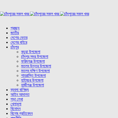
প্রচ্ছদ
জাতীয়
দেশের ভেতর
দেশের বাইরে
চাঁদপুর
কচুয়া উপজেলা
চাঁদপুর সদর উপজেলা
ফরিদগঞ্জ উপজেলা
মতলব উত্তর উপজেলা
মতলব দক্ষিণ উপজেলা
শাহরাস্তি উপজেলা
হাইমচর উপজেলা
হাজীগঞ্জ উপজেলা
ব্যবসা বাণিজ্য
আইন আদালত
পড়া লেখা
খেলাধুলা
বিনোদন
বিশেষ প্রতিবেদন