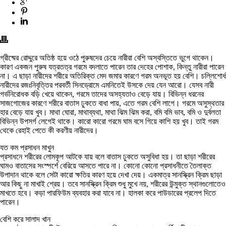
গ্রীষ্মের রোদ্দুরে অতিষ্ঠ হয়ে ওঠে পুরুষদের চেয়ে নারীরা বেশি অস্বস্তিতে ভুগে থাকেন।
কারণ একজন পুরুষ যত্রতত্র গরমে বদলাতে পারেন তার দেহের পোশাক, কিন্তু নারীরা পারেন
না। এ ছাড়া নারীদের শরীরে অতিরিক্ত মেদ জমার কারণে গরম অনভূত হয় বেশি। চল্লিশোর্ধ
নারীদের রজঃনিবৃত্তির পরবর্তী সিনড্রোমে এমনিতেই উসকে দেয় যেন আরো। যেসব নারী
গর্ভনিরোধক বড়ি খেয়ে থাকেন, গরমে তাদের অসহ্যতাও বেড়ে যায়। বিভিন্ন ধরনের
সাজগোজের কারণে শরীরে বাতাস ঢুকতে বাধা পায়, এতে গরম বেশি লাগে। গরমে অসুস্থতার
হার বেড়ে যায় খুব। মাথা ঘোরা, মাথাব্যথা, মাথা ঝিম ঝিম করা, বমি বমি ভাব, বমি ও দুর্বলতা
বিভিন্ন উপসর্গ লেগেই থাকে। কারো কারো গরমে ঘাম বসে গিয়ে কাশি হয় খুব। তাই গরম
থেকে রেহাই পেতে কী করণীয় নারীদের।
যত কম প্রসাধন মাখুন
প্রসাধনে শরীরের লোমকূপ আটকে যায় বলে বাতাস ঢুকতে অসুবিধা হয়। তা ছাড়া শরীরের
ঘামও বাতাসের সংস্পর্শে বেরিয়ে আসতে পারে না। কোনো কোনো প্রসাধনীতে তৈলাক্ত
উপাদান থাকে বলে সেটা কারো ক্ষতির কারণ হয়ে দেখা দেয়। একমাত্র সানস্ক্রিন ক্রিম ছাড়া
আর কিছু না মাখাই শ্রেয়। তবে সানস্ক্রিন ক্রিম শুধু মুখে নয়, শরীরের উন্মুক্ত স্থানগুলোতেও
মাখতে হবে। কড়া পারফিউম ব্যবহার করা যাবে না। হালকা করে পাউডারের প্রলেপ দিতে
পারেন।
বেশি করে সালাদ খান