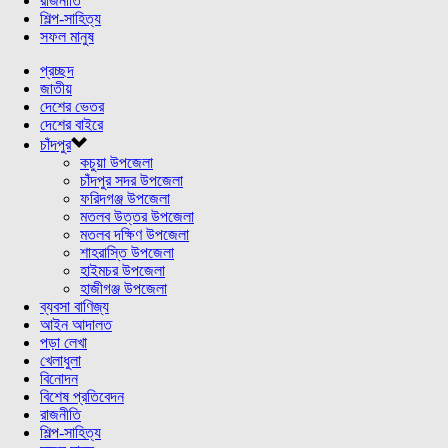
রাজনীতি
শিল্প-সাহিত্য
সফল মানুষ
প্রচ্ছদ
জাতীয়
দেশের ভেতর
দেশের বাইরে
চাঁদপুর
কচুয়া উপজেলা
চাঁদপুর সদর উপজেলা
ফরিদগঞ্জ উপজেলা
মতলব উত্তর উপজেলা
মতলব দক্ষিণ উপজেলা
শাহরাস্তি উপজেলা
হাইমচর উপজেলা
হাজীগঞ্জ উপজেলা
ব্যবসা বাণিজ্য
আইন আদালত
পড়া লেখা
খেলাধুলা
বিনোদন
বিশেষ প্রতিবেদন
রাজনীতি
শিল্প-সাহিত্য