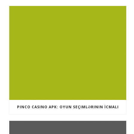
PINCO CASINO APK: OYUN SEÇIMLƏRININ İCMALI