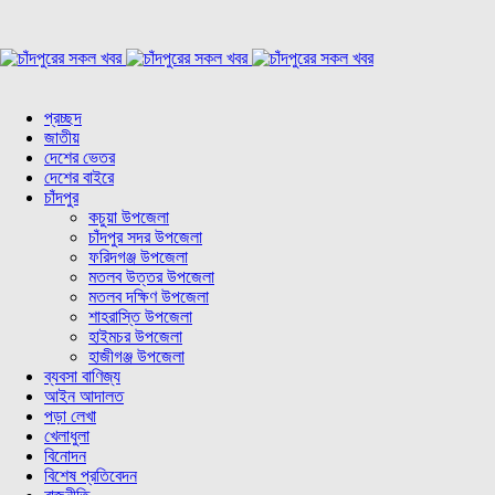
প্রচ্ছদ
জাতীয়
দেশের ভেতর
দেশের বাইরে
চাঁদপুর
কচুয়া উপজেলা
চাঁদপুর সদর উপজেলা
ফরিদগঞ্জ উপজেলা
মতলব উত্তর উপজেলা
মতলব দক্ষিণ উপজেলা
শাহরাস্তি উপজেলা
হাইমচর উপজেলা
হাজীগঞ্জ উপজেলা
ব্যবসা বাণিজ্য
আইন আদালত
পড়া লেখা
খেলাধুলা
বিনোদন
বিশেষ প্রতিবেদন