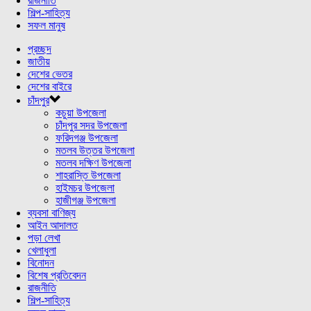
রাজনীতি
শিল্প-সাহিত্য
সফল মানুষ
প্রচ্ছদ
জাতীয়
দেশের ভেতর
দেশের বাইরে
চাঁদপুর
কচুয়া উপজেলা
চাঁদপুর সদর উপজেলা
ফরিদগঞ্জ উপজেলা
মতলব উত্তর উপজেলা
মতলব দক্ষিণ উপজেলা
শাহরাস্তি উপজেলা
হাইমচর উপজেলা
হাজীগঞ্জ উপজেলা
ব্যবসা বাণিজ্য
আইন আদালত
পড়া লেখা
খেলাধুলা
বিনোদন
বিশেষ প্রতিবেদন
রাজনীতি
শিল্প-সাহিত্য