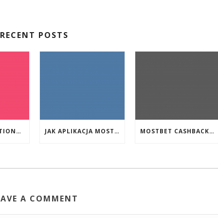
RECENT POSTS
EVENT PROMOTIONS AT HIGHEST PAYING ONLINE CASINOS WITH BEST RTP
JAK APLIKACJA MOSTBET WSPIERA UŻYTKOWNIKÓW ANDROIDA?
MOSTBET CASHBACK: HANGI OYUNLAR SIZI DAHA ÇOX QAZANA BILƏR?
EAVE A COMMENT