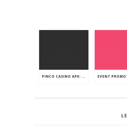
PINCO CASINO APK: OYUN SEÇIMLƏRININ İCMALI
L