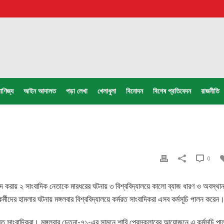
াণিজ্য
আইন আদালত
পড়া লেখা
খেলাধুলা
বিনোদন
বিশেষ প্রতিবেদন
রাজনীতি
0
িবাদ করায় ২ সাংবাদিক নেতাকে মারধরের ঘটনায় ৩ বিশ্ববিদ্যালয়ে কালো ব্যাজ ধারণ ও অবস্থা
্মীদের হামলার ঘটনায় মঙ্গলবার বিশ্ববিদ্যালয়ে কর্মরত সাংবাদিকরা এসব কর্মসূচি পালন করেন
্মরত সাংবাদিকরা। মঙ্গলবার চেতনা-৭১-এর সামনে শাবি প্রেসক্লাবের আয়োজনে এ কর্মসূচি পা