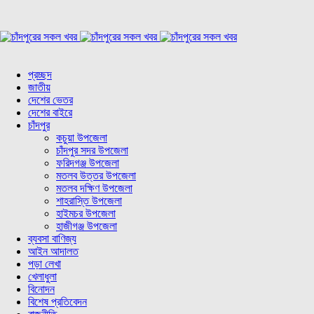
প্রচ্ছদ
জাতীয়
দেশের ভেতর
দেশের বাইরে
চাঁদপুর
কচুয়া উপজেলা
চাঁদপুর সদর উপজেলা
ফরিদগঞ্জ উপজেলা
মতলব উত্তর উপজেলা
মতলব দক্ষিণ উপজেলা
শাহরাস্তি উপজেলা
হাইমচর উপজেলা
হাজীগঞ্জ উপজেলা
ব্যবসা বাণিজ্য
আইন আদালত
পড়া লেখা
খেলাধুলা
বিনোদন
বিশেষ প্রতিবেদন