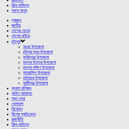
রাজনীতি
শিল্প-সাহিত্য
সফল মানুষ
প্রচ্ছদ
জাতীয়
দেশের ভেতর
দেশের বাইরে
চাঁদপুর
কচুয়া উপজেলা
চাঁদপুর সদর উপজেলা
ফরিদগঞ্জ উপজেলা
মতলব উত্তর উপজেলা
মতলব দক্ষিণ উপজেলা
শাহরাস্তি উপজেলা
হাইমচর উপজেলা
হাজীগঞ্জ উপজেলা
ব্যবসা বাণিজ্য
আইন আদালত
পড়া লেখা
খেলাধুলা
বিনোদন
বিশেষ প্রতিবেদন
রাজনীতি
শিল্প-সাহিত্য