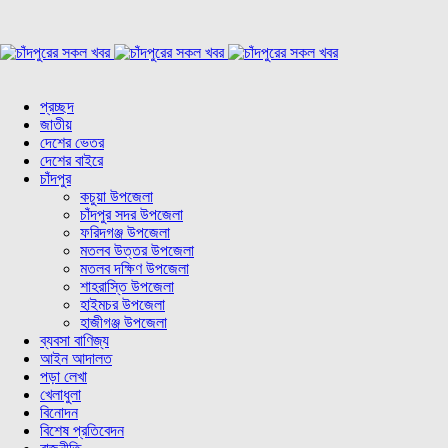
প্রচ্ছদ
জাতীয়
দেশের ভেতর
দেশের বাইরে
চাঁদপুর
কচুয়া উপজেলা
চাঁদপুর সদর উপজেলা
ফরিদগঞ্জ উপজেলা
মতলব উত্তর উপজেলা
মতলব দক্ষিণ উপজেলা
শাহরাস্তি উপজেলা
হাইমচর উপজেলা
হাজীগঞ্জ উপজেলা
ব্যবসা বাণিজ্য
আইন আদালত
পড়া লেখা
খেলাধুলা
বিনোদন
বিশেষ প্রতিবেদন