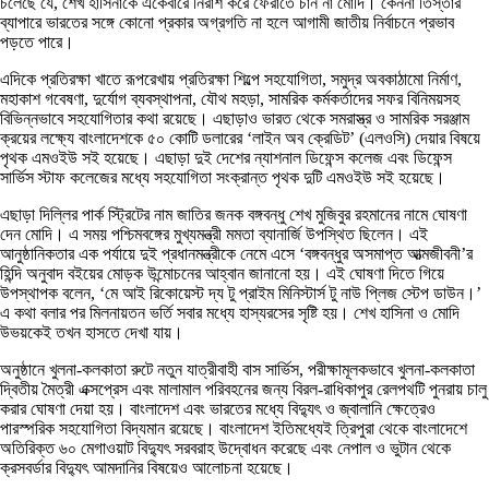
চলেছে যে, শেখ হাসিনাকে একেবারে নিরাশ করে ফেরাতে চান না মোদি। কেননা তিস্তার
ব্যাপারে ভারতের সঙ্গে কোনো প্রকার অগ্রগতি না হলে আগামী জাতীয় নির্বাচনে প্রভাব
পড়তে পারে।
এদিকে প্রতিরক্ষা খাতে রূপরেখায় প্রতিরক্ষা শিল্পে সহযোগিতা, সমুদ্র অবকাঠামো নির্মাণ,
মহাকাশ গবেষণা, দুর্যোগ ব্যবস্থাপনা, যৌথ মহড়া, সামরিক কর্মকর্তাদের সফর বিনিময়সহ
বিভিন্নভাবে সহযোগিতার কথা রয়েছে। এছাড়াও ভারত থেকে সমরাস্ত্র ও সামরিক সরঞ্জাম
ক্রয়ের লক্ষ্যে বাংলাদেশকে ৫০ কোটি ডলারের ‘লাইন অব ক্রেডিট’ (এলওসি) দেয়ার বিষয়ে
পৃথক এমওইউ সই হয়েছে। এছাড়া দুই দেশের ন্যাশনাল ডিফেন্স কলেজ এবং ডিফেন্স
সার্ভিস স্টাফ কলেজের মধ্যে সহযোগিতা সংক্রান্ত পৃথক দুটি এমওইউ সই হয়েছে।
এছাড়া দিল্লির পার্ক স্ট্রিটের নাম জাতির জনক বঙ্গবন্ধু শেখ মুজিবুর রহমানের নামে ঘোষণা
দেন মোদি। এ সময় পশ্চিমবঙ্গের মুখ্যমন্ত্রী মমতা ব্যানার্জি উপস্থিত ছিলেন। এই
আনুষ্ঠানিকতার এক পর্যায়ে দুই প্রধানমন্ত্রীকে নেমে এসে ‘বঙ্গবন্ধুর অসমাপ্ত আত্মজীবনী’র
হিন্দি অনুবাদ বইয়ের মোড়ক উন্মোচনের আহ্বান জানানো হয়। এই ঘোষণা দিতে গিয়ে
উপস্থাপক বলেন, ‘মে আই রিকোয়েস্ট দ্য টু প্রাইম মিনিস্টার্স টু নাউ প্লিজ স্টেপ ডাউন।’
এ কথা বলার পর মিলনায়তন ভর্তি সবার মধ্যে হাস্যরসের সৃষ্টি হয়। শেখ হাসিনা ও মোদি
উভয়কেই তখন হাসতে দেখা যায়।
অনুষ্ঠানে খুলনা-কলকাতা রুটে নতুন যাত্রীবাহী বাস সার্ভিস, পরীক্ষামূলকভাবে খুলনা-কলকাতা
দ্বিতীয় মৈত্রী এক্সপ্রেস এবং মালামাল পরিবহনের জন্য বিরল-রাধিকাপুর রেলপথটি পুনরায় চালু
করার ঘোষণা দেয়া হয়। বাংলাদেশ এবং ভারতের মধ্যে বিদ্যুৎ ও জ্বালানি ক্ষেত্রেও
পারস্পরিক সহযোগিতা বিদ্যমান রয়েছে। বাংলাদেশ ইতিমধ্যেই ত্রিপুরা থেকে বাংলাদেশে
অতিরিক্ত ৬০ মেগাওয়াট বিদ্যুৎ সরবরাহ উদ্বোধন করেছে এবং নেপাল ও ভুটান থেকে
ক্রসবর্ডার বিদ্যুৎ আমদানির বিষয়েও আলোচনা হয়েছে।