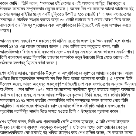
করেন মোদি। তিনি বলেন, ‘আমাদের দুই দেশের ও এই অঞ্চলের শান্তি, নিরাপত্তা ও
উন্নয়ন আমাদের সম্পৃক্ততার কেন্দ্রে রয়েছে। অনেক দিন পর আজকে আমরা আমাদের দুই
দেশের সশস্ত্র বাহিনীর মধ্যে একটি চুক্তিতে উপনীত হতে পেরেছি।’ এ সময় বাংলাদেশের
সমরাস্ত্র ও সামরিক সরঞ্জাম ক্রয়ের জন্য ৫০ কোটি ডলারের ঋণ দেয়ার ঘোষণা দিয়ে বলেন,
বাংলাদেশ তার নিজস্ব প্রয়োজন এবং অগ্রাধিকারের ভিত্তিতেই এই ক্রয় সম্পাদন করতে
পারবে।
আসন্ন বাংলা নববর্ষের প্রাক্কালে শেখ হাসিনা দুদেশের জনগণকে ‘শুভ নববর্ষ’ বলে বাংলায়
নববর্ষ ১৪২৪-এর আগাম শুভেচ্ছা জানান। শেখ হাসিনা তার বক্তৃতায় বলেন, আমি
আন্তরিকভাবে বিশ্বাস করি, দ্রুততার সঙ্গে এসব ইস্যু সমাধানে আমরা ভারতের সমর্থন পাব।
তিনি বাংলাদেশ-ভারত দ্বিপক্ষীয় চমৎকার সম্পর্ককে নতুন উচ্চতায় নিয়ে যেতে তাদের এই
বৈঠককে ফলপ্রসূ হিসেবে বর্ণনা করেন।
শেখ হাসিনা জানান, পারস্পরিক উদ্বেগ ও অগ্রাধিকারের ব্যাপারে আমাদের বোঝাপড়া আরও
এগিয়ে নিতে ক্রমবর্ধমান সম্পর্কের সব দিক নিয়ে আমরা আলোচনা করেছি। এ প্রসঙ্গে তিনি
উল্লেখ করেন, ভারত অত্যন্ত গুরুত্বপূর্ণ প্রতিবেশী দেশ এবং বাংলাদেশের অন্যতম উন্নয়ন
অংশীদার। শেখ হাসিনা ১৯৭১ সালে বাংলাদেশের স্বাধীনতা যুদ্ধে ভারতের অমূল্য অবদানের
কথা স্মরণ করে বলেন, এ জন্য আমরা গভীরভাবে কৃতজ্ঞ। তিনি বলেন, তার বর্তমান দিল্লি
সফরকালে ১৯৭১ সালে ভারতীয় সেনাবাহিনীর শহীদ সদস্যদের সম্মান জানাতে পেরে তিনি
আনন্দিত। একাত্তরের গণহত্যার ব্যাপারে আন্তর্জাতিক স্বীকৃতি আদায়ে বাংলাদেশের
প্রচেষ্টায় নয়াদিল্লি সমর্থন দিতে সম্মত হওয়ায় তিনি এ উদ্যোগের প্রশংসা করেন।
শেখ হাসিনা বলেন, তিনি এবং প্রধানমন্ত্রী মোদি একমত হয়েছেন, এ দুটি দেশের উন্নয়নে
উন্নত যোগাযোগ ব্যবস্থা অত্যন্ত গুরুত্বপূর্ণ। দু’দেশের মধ্যে যোগাযোগের ক্ষেত্রে
আন্তঃব্যক্তিক যোগাযোগই বড় শক্তি উল্লেখ করে শেখ হাসিনা বলেন, সে কারণেই আমরা