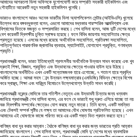
আমাদের আগরতলা ভিসা অফিসকে যুগোপযোগী করে সম্প্রতি সহকারী হাইকমিশন এবং
গৌহাটিতে আরেকটি নতুন সহকারী হাইকমিশন খুলেছি।
ভারতও বাংলাদেশে আরও অনেক ভারতীয় ভিসা অ্যাপলিকেশন সেন্টার (আইভিএসি) খুলেছে
উল্লেখ করে বঙ্গবন্ধুকন্যা বলেন, এগুলো আমাদের মধ্যকার পারস্পরিক আত্মবিশ্বাস এবং
বিশ্বাসের ভিতকে মজবুত ও সম্প্রসারিত করছে। শেখ হাসিনা বলেন, আজ দুটি দেশের মধ্যে
বেশ কয়েকটি দ্বিপক্ষীয় চুক্তি স্বাক্ষর হয়েছে। ফলে বিবিধ জায়গায় সহযোগিতার ক্ষেত্র
প্রস্তুত হয়েছে। এসবের মধ্যে রয়েছে অর্থনৈতিক সহযোগিতা, প্রতিরক্ষা সহযোগিতা,
শান্তিপূর্ণভাবে পারমাণবিক জ্বালানির ব্যবহার, স্যাটেলাইট, যোগাযোগ প্রযুক্তি, গণমাধ্যম
প্রভৃতি।
প্রধানমন্ত্রী বলেন, ভারত ইতিমধ্যেই প্রশংসনীয় অর্থনৈতিক উন্নয়ন সাধন করেছে এবং খুব
দ্রুতই শিক্ষা, বিজ্ঞান, প্রযুক্তি এবং উদ্ভাবনের ক্ষেত্রে পাওয়ার হাউস হয়ে উঠছে।
বাংলাদেশের অর্থনীতিও এখন একটি সন্তোষজনক হারে এগোচ্ছে, ৭ শতাংশ হারে প্রবৃদ্ধি
অর্জিত হচ্ছে। আমরা সহস াব্দ উন্নয়ন লক্ষ্যমাত্রার (এমডিজি) বিভিন্ন ক্ষেত্রে বিশেষ
করে স্বাস্থ্য, শিক্ষা এবং দারিদ্র্য বিমোচনে উল্লেখযোগ্য উন্নতি সাধন করেছি।
প্রধানমন্ত্রী নরেন্দ্র মোদিকে তার গতিশীল নেতৃত্ব এবং উদ্ভাবনী চিন্তার জন্য ধন্যবাদ
জানিয়ে প্রধানমন্ত্রী শেখ হাসিনা বলেন, এর ফলে যে ভারতই শুধু দ্রুত এগিয়ে যাচ্ছে তা নয়
বরং দ্বিপক্ষীয় সম্পর্কের ক্ষেত্রেও যোগ করছে নতুন মাত্রা। তিনি বলেন, একটি সমন্বিত
এবং টেকসই সম্পর্ক সৃষ্টির যে লক্ষ্য তা আমাদের যৌথ ঘোষণায় প্রতিফলিত হয়েছে। এখন
আমাদের এই ঘোষণাকে কাজে পরিণত করে এর একটি শক্ত ভিত প্রদান করতে হবে।’
বাণিজ্য বাধা দূর করার আহ্বান : বৈঠকে বাণিজ্য বাধা দূর করার জন্য ভারতের প্রতি আহ্বান
জানিয়েছে বাংলাদেশ। শেখ হাসিনা বলেন, প্রধানমন্ত্রী মোদি দু’দেশের মধ্যে ব্যবসায়িক