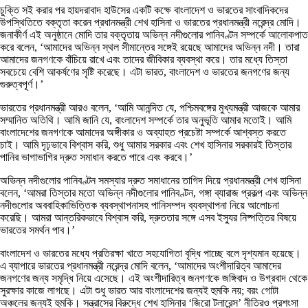
চুক্তি সই করার পর হায়দরাবাদ হাউসের একটি কক্ষে বাংলাদেশ ও ভারতের সাংবাদিকদের
উপস্থিতিতে বক্তৃতা করেন প্রধানমন্ত্রী শেখ হাসিনা ও ভারতের প্রধানমন্ত্রী নরেন্দ্র মোদি।
জনাকীর্ণ এই অনুষ্ঠানে মোদি তার বক্তৃতায় অভিন্ন নদীগুলোর পানিবণ্টন সম্পর্কে আলোকপাত
করে বলেন, ‘আমাদের অভিন্ন স্থল সীমান্তের সঙ্গেই রয়েছে আমাদের অভিন্ন নদী। তারা
আমাদের জনগণকে বাঁচিয়ে রাখে এবং তাদের জীবিকার ব্যবস্থা করে। তার মধ্যে তিস্তা
সবচেয়ে বেশি আকর্ষণের সৃষ্টি করেছে। এটা ভারত, বাংলাদেশ ও ভারতের জনগণের জন্য
গুরুত্বপূর্ণ।’
ভারতের প্রধানমন্ত্রী আরও বলেন, ‘আমি আনন্দিত যে, পশ্চিমবঙ্গের মুখ্যমন্ত্রী আজকে আমার
সম্মানিত অতিথি। আমি জানি যে, বাংলাদেশ সম্পর্কে তার অনুভূতি আমার মতোই। আমি
বাংলাদেশের জনগণকে আমাদের অঙ্গীকার ও অব্যাহত প্রচেষ্টা সম্পর্কে আশ্বস্ত করতে
চাই। আমি দৃঢ়ভাবে বিশ্বাস করি, শুধু আমার সরকার এবং শেখ হাসিনার সরকারই তিস্তার
পানির ভাগাভাগির দ্রুত সমাধান করতে পারে এবং করবে।’
অভিন্ন নদীগুলোর পানিবণ্টন সমস্যার দ্রুত সমাধানের তাগিদ দিয়ে প্রধানমন্ত্রী শেখ হাসিনা
বলেন, ‘আমরা তিস্তার মতো অভিন্ন নদীগুলোর পানিবণ্টন, গঙ্গা ব্যারাজ প্রকল্প এবং অভিন্ন
নদীগুলোর অববাহিকাভিত্তিক ব্যবস্থাপনাসহ পানিসম্পদ ব্যবস্থাপনা নিয়ে আলোচনা
করেছি। আমরা আন্তরিকভাবে বিশ্বাস করি, দ্রুততার সঙ্গে এসব ইস্যুর নিষ্পত্তির বিষয়ে
ভারতের সমর্থন পাব।’
বাংলাদেশ ও ভারতের মধ্যে প্রতিরক্ষা খাতে সহযোগিতা বৃদ্ধি পাচ্ছে বলে দৃশ্যমান হয়েছে।
এ ব্যাপারে ভারতের প্রধানমন্ত্রী নরেন্দ্র মোদি বলেন, ‘আমাদের অংশীদারিত্ব আমাদের
জনগণের জন্য সমৃদ্ধি নিয়ে এসেছে। এই অংশীদারিত্ব জনগণকে জঙ্গিবাদ ও উগ্রবাদ থেকে
সুরক্ষার কাজে লাগছে। এটা শুধু ভারত আর বাংলাদেশের জন্যই হুমকি নয়; বরং গোটা
অঞ্চলের জন্যই হুমকি। সন্ত্রাসের বিরুদ্ধে শেখ হাসিনার ‘জিরো টলারেন্স’ নীতিরও প্রশংসা