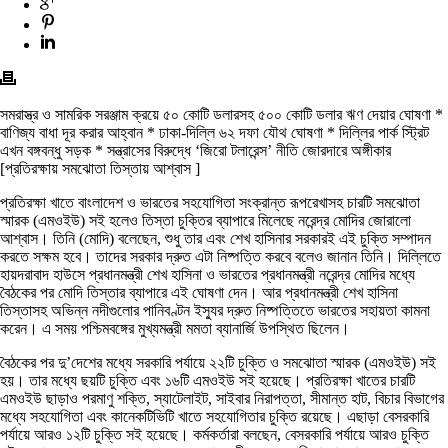
সমরাস্ত্র ও সামরিক সরঞ্জাম ক্রয়ে ৫০ কোটি ডলারসহ ৫০০ কোটি ডলার ঋণ দেয়ার ঘোষণা *
বাণিজ্য বাধা দূর করার আহ্বান * ঢাকা-দিল্লি ৬২ দফা যৌথ ঘোষণা * দিল্লির পার্ক স্ট্রিট
এখন বঙ্গবন্ধু সড়ক * সন্ত্রাসের বিরুদ্ধে ‘জিরো টলারেন্স’ নীতি জোরদারে অঙ্গীকার
[প্রতিরক্ষায় সমঝোতা তিস্তায় আশ্বাস ]
প্রতিরক্ষা খাতে বাংলাদেশ ও ভারতের সহযোগিতা সংক্রান্ত রূপরেখাসহ চারটি সমঝোতা
স্মারক (এমওইউ) সই হলেও তিস্তা চুক্তির ব্যাপারে মিলেছে নরেন্দ্র মোদির জোরালো
আশ্বাস। তিনি (মোদি) বলেছেন, শুধু তার এবং শেখ হাসিনার সরকারই এই চুক্তি সম্পাদন
করতে সক্ষম হবে। তাদের সরকার দ্রুত এটা নিষ্পত্তি করবে বলেও জানান তিনি। দিল্লিতে
হায়দরাবাদ হাউসে প্রধানমন্ত্রী শেখ হাসিনা ও ভারতের প্রধানমন্ত্রী নরেন্দ্র মোদির মধ্যে
বৈঠকের পর মোদি তিস্তার ব্যাপারে এই ঘোষণা দেন। আর প্রধানমন্ত্রী শেখ হাসিনা
তিস্তাসহ অভিন্ন নদীগুলোর পানিবণ্টন ইস্যুর দ্রুত নিষ্পত্তিতে ভারতের সহায়তা কামনা
করেন। এ সময় পশ্চিমবঙ্গের মুখ্যমন্ত্রী মমতা ব্যানার্জি উপস্থিত ছিলেন।
বৈঠকের পর দু’দেশের মধ্যে সরকারি পর্যায়ে ২২টি চুক্তি ও সমঝোতা স্মারক (এমওইউ) সই
হয়। তার মধ্যে ছয়টি চুক্তি এবং ১৬টি এমওইউ সই হয়েছে। প্রতিরক্ষা খাতের চারটি
এমওইউ ছাড়াও পরমাণু শক্তি, স্যাটেলাইট, সাইবার নিরাপত্তা, সীমান্ত হাট, বিচার বিভাগের
মধ্যে সহযোগিতা এবং কানেকটিভিটি খাতে সহযোগিতার চুক্তি রয়েছে। এছাড়া বেসরকারি
পর্যায়ে আরও ১২টি চুক্তি সই হয়েছে। কর্মকর্তারা বলছেন, বেসরকারি পর্যায়ে আরও চুক্তি