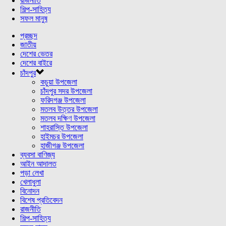
রাজনীতি
শিল্প-সাহিত্য
সফল মানুষ
প্রচ্ছদ
জাতীয়
দেশের ভেতর
দেশের বাইরে
চাঁদপুর
কচুয়া উপজেলা
চাঁদপুর সদর উপজেলা
ফরিদগঞ্জ উপজেলা
মতলব উত্তর উপজেলা
মতলব দক্ষিণ উপজেলা
শাহরাস্তি উপজেলা
হাইমচর উপজেলা
হাজীগঞ্জ উপজেলা
ব্যবসা বাণিজ্য
আইন আদালত
পড়া লেখা
খেলাধুলা
বিনোদন
বিশেষ প্রতিবেদন
রাজনীতি
শিল্প-সাহিত্য