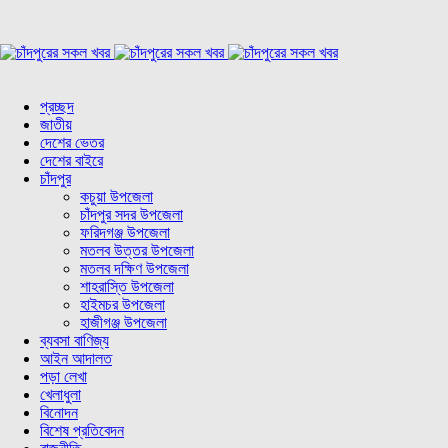
প্রচ্ছদ
জাতীয়
দেশের ভেতর
দেশের বাইরে
চাঁদপুর
কচুয়া উপজেলা
চাঁদপুর সদর উপজেলা
ফরিদগঞ্জ উপজেলা
মতলব উত্তর উপজেলা
মতলব দক্ষিণ উপজেলা
শাহরাস্তি উপজেলা
হাইমচর উপজেলা
হাজীগঞ্জ উপজেলা
ব্যবসা বাণিজ্য
আইন আদালত
পড়া লেখা
খেলাধুলা
বিনোদন
বিশেষ প্রতিবেদন