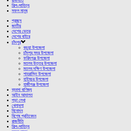
রাজনীতি
শিল্প-সাহিত্য
সফল মানুষ
প্রচ্ছদ
জাতীয়
দেশের ভেতর
দেশের বাইরে
চাঁদপুর
কচুয়া উপজেলা
চাঁদপুর সদর উপজেলা
ফরিদগঞ্জ উপজেলা
মতলব উত্তর উপজেলা
মতলব দক্ষিণ উপজেলা
শাহরাস্তি উপজেলা
হাইমচর উপজেলা
হাজীগঞ্জ উপজেলা
ব্যবসা বাণিজ্য
আইন আদালত
পড়া লেখা
খেলাধুলা
বিনোদন
বিশেষ প্রতিবেদন
রাজনীতি
শিল্প-সাহিত্য