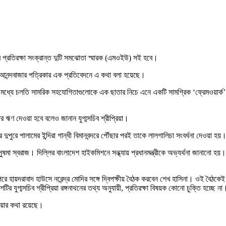
তবে প্রতিরক্ষা সংক্রান্ত দুটি সমঝোতা স্মারক (এমওইউ) সই হবে।
িয়ে আনন্দবাজার পত্রিকার এক প্রতিবেদনে এ কথা বলা হয়েছে।
ের মধ্যে চলতি সামরিক সহযোগিতাগুলোকে এক ছাতার নিচে এনে একটি সামগ্রিক ‘ফ্রেমওয়ার্ক’ 
র ঋণ দেওয়া হবে বলেও জানান যুগ্মসচিব শ্রীপ্রিয়া।
দুপুরে পালামের ইন্দিরা গান্ধী বিমানবন্দরে পৌঁছার পরই তাকে লালগালিচা সংবর্ধনা দেওয়া হয়। ব
ত্রী সুষমা স্বরাজ। দিলি্লর বাংলাদেশ হাইকমিশনে সন্ধ্যায় প্রধানমন্ত্রীকে অভ্যর্থনা জা
ে হায়দরাবাদ হাউসে নরেন্দ্র মোদির সঙ্গে দ্বিপক্ষীয় বৈঠক করবেন শেখ হাসিনা। ওই বৈঠকেই ভারত
যুগ্মসচিব শ্রীপ্রিয়া রঙ্গনাথনের তথ্য অনুযায়ী, প্রতিরক্ষা বিষয়ক কোনো চুক্তি হচ্ছে না
ক হওয়ার কথা রয়েছে।