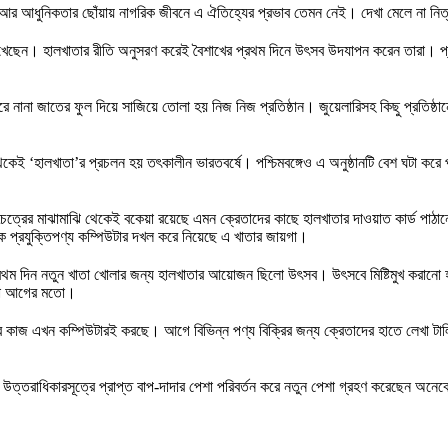
তি আর আধুনিকতার ছোঁয়ায় নাগরিক জীবনে এ ঐতিহ্যের প্রভাব তেমন নেই। দেখা মেলে না নিত
েখেছেন। হালখাতার রীতি অনুসরণ করেই বৈশাখের প্রথম দিনে উৎসব উদযাপন করেন তারা। প্
ন করে নানা জাতের ফুল দিয়ে সাজিয়ে তোলা হয় নিজ নিজ প্রতিষ্ঠান। জুয়েলারিসহ কিছু প্রতিষ্ঠা
র থেকেই ‘হালখাতা’র প্রচলন হয় তৎকালীন ভারতবর্ষে। পশ্চিমবঙ্গেও এ অনুষ্ঠানটি বেশ ঘটা ক
চৈত্রের মাঝামাঝি থেকেই বকেয়া রয়েছে এমন ক্রেতাদের কাছে হালখাতার দাওয়াত কার্ড পাঠ
িক প্রযুক্তিপণ্য কম্পিউটার দখল করে নিয়েছে এ খাতার জায়গা।
 প্রথম দিন নতুন খাতা খোলার জন্য হালখাতার আয়োজন ছিলো উৎসব। উৎসবে মিষ্টিমুখ করা
 না আগের মতো।
 খাতার কাজ এখন কম্পিউটারই করছে। আগে বিভিন্ন পণ্য বিক্রির জন্য ক্রেতাদের হাতে লেখা
য়ায় উত্তরাধিকারসূত্রে প্রাপ্ত বাপ-দাদার পেশা পরিবর্তন করে নতুন পেশা গ্রহণ করেছ