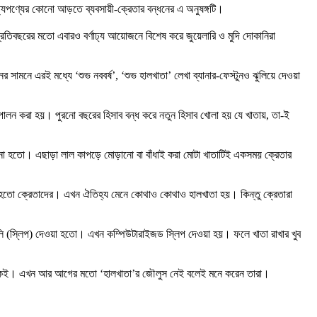
্যপণ্যের কোনো আড়তে ব্যবসায়ী-ক্রেতার বন্ধনের এ অনুষঙ্গটি।
রতিবছরের মতো এবারও বর্ণাঢ্য আয়োজনে বিশেষ করে জুয়েলারি ও মুদি দোকানিরা
নের সামনে এরই মধ্যে ‘শুভ নববর্ষ’, ‘শুভ হালখাতা’ লেখা ব্যানার-ফেস্টুনও ঝুলিয়ে দেওয়া
রে পালন করা হয়। পুরনো বছরের হিসাব বন্ধ করে নতুন হিসাব খোলা হয় যে খাতায়, তা-ই
ানো হতো। এছাড়া লাল কাপড়ে মোড়ানো বা বাঁধাই করা মোটা খাতাটিই একসময় ক্রেতার
নো হতো ক্রেতাদের। এখন ঐতিহ্য মেনে কোথাও কোথাও হালখাতা হয়। কিন্তু ক্রেতারা
 টালি (স্লিপ) দেওয়া হতো। এখন কম্পিউটারাইজড স্লিপ দেওয়া হয়। ফলে খাতা রাখার খুব
েন অনেকেই। এখন আর আগের মতো ‘হালখাতা’র জৌলুস নেই বলেই মনে করেন তারা।