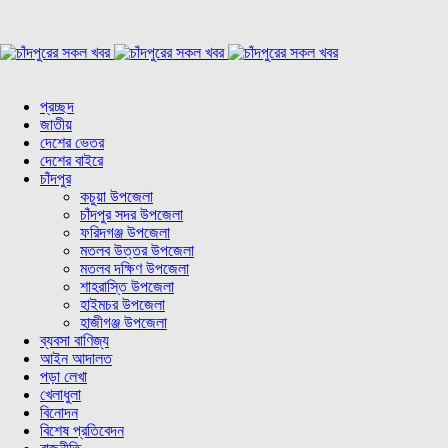
প্রচ্ছদ
জাতীয়
দেশের ভেতর
দেশের বাইরে
চাঁদপুর
কচুয়া উপজেলা
চাঁদপুর সদর উপজেলা
ফরিদগঞ্জ উপজেলা
মতলব উত্তর উপজেলা
মতলব দক্ষিণ উপজেলা
শাহরাস্তি উপজেলা
হাইমচর উপজেলা
হাজীগঞ্জ উপজেলা
ব্যবসা বাণিজ্য
আইন আদালত
পড়া লেখা
খেলাধুলা
বিনোদন
বিশেষ প্রতিবেদন