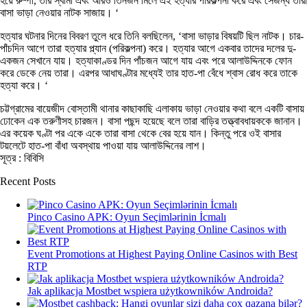
হয়ে রুম্পা, তার স্বামী এবং আরও তিনজন মিলে এই হত্যার পরিকল্পনা করে এবং সেজন্য তারা
বাসা ভাড়া নেওয়ার নাটক সাজায়। ‘
হত্যার ঘটনার দিনের বিবরণ তুলে ধরে তিনি বলছিলেন, ‘বাসা ভাড়ার বিষয়টি ছিল নাটক। চার-
পাঁচদিন আগে তারা হত্যার প্ল্যান (পরিকল্পনা) করে। হত্যার আগে একবার তাদের দলের দু-
একজন সেখানে যায়। হত্যাকাণ্ডর দিন পাঁচজন আগে যায় এবং পরে আলাউদ্দিনকে ফোন
করে ডেকে নেয় তারা। এরপর আধাঘণ্টার মধ্যেই তার হাত-পা বেঁধে শ্বাস রোধ করে তাকে
হত্যা করে। ‘
চট্টগ্রামের বায়েজীদ বোস্তামী থানার কাছাকাছি এলাকায় ভাড়া নেওয়ার কথা বলে একটি বাসায়
ঢোকেন এক তরুণীসহ চারজন। বাসা পছন্দ হয়েছে বলে তারা বাড়ির তত্ত্বাবধায়ককে জানান।
এর কয়েক ঘণ্টা পর একে একে তারা বাসা থেকে বের হয়ে যান। কিন্তু পরে ওই বাসার
টয়লেটে হাত-পা বাঁধা অবস্থায় পাওয়া যায় আলাউদ্দিনের লাশ।
সূত্র : বিবিসি
Recent Posts
Pinco Casino APK: Oyun Seçimlərinin İcmalı
Event Promotions at Highest Paying Online Casinos with Best
RTP
Jak aplikacja Mostbet wspiera użytkowników Androida?