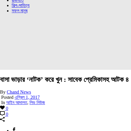
রাজনীতি
শিল্প-সাহিত্য
সফল মানুষ
বাসা ভাড়ার ‘নাটক’ করে খুন : সাবেক প্রেমিকাসহ আটক ৪
By
Chand News
Posted
এপ্রিল 1, 2017
In
আইন আদালত
,
লিড নিউজ
0
0