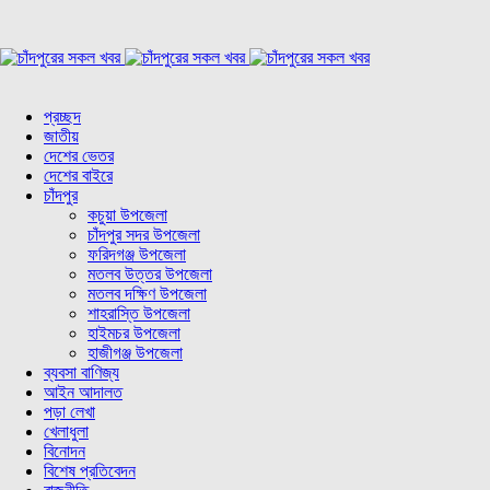
প্রচ্ছদ
জাতীয়
দেশের ভেতর
দেশের বাইরে
চাঁদপুর
কচুয়া উপজেলা
চাঁদপুর সদর উপজেলা
ফরিদগঞ্জ উপজেলা
মতলব উত্তর উপজেলা
মতলব দক্ষিণ উপজেলা
শাহরাস্তি উপজেলা
হাইমচর উপজেলা
হাজীগঞ্জ উপজেলা
ব্যবসা বাণিজ্য
আইন আদালত
পড়া লেখা
খেলাধুলা
বিনোদন
বিশেষ প্রতিবেদন