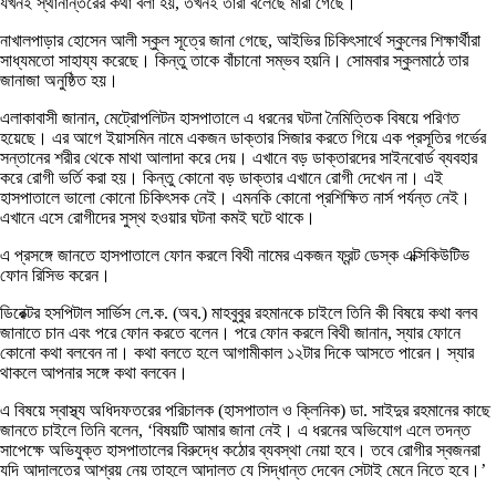
যখনই স্থানান্তরের কথা বলা হয়, তখনই তারা বলেছে মারা গেছে।
নাখালপাড়ার হোসেন আলী স্কুল সূত্রে জানা গেছে, আইভির চিকিৎসার্থে স্কুলের শিক্ষার্থীরা
সাধ্যমতো সাহায্য করেছে। কিন্তু তাকে বাঁচানো সম্ভব হয়নি। সোমবার স্কুলমাঠে তার
জানাজা অনুষ্ঠিত হয়।
এলাকাবাসী জানান, মেট্রোপলিটন হাসপাতালে এ ধরনের ঘটনা নৈমিত্তিক বিষয়ে পরিণত
হয়েছে। এর আগে ইয়াসমিন নামে একজন ডাক্তার সিজার করতে গিয়ে এক প্রসূতির গর্ভের
সন্তানের শরীর থেকে মাথা আলাদা করে দেয়। এখানে বড় ডাক্তারদের সাইনবোর্ড ব্যবহার
করে রোগী ভর্তি করা হয়। কিন্তু কোনো বড় ডাক্তার এখানে রোগী দেখেন না। এই
হাসপাতালে ভালো কোনো চিকিৎসক নেই। এমনকি কোনো প্রশিক্ষিত নার্স পর্যন্ত নেই।
এখানে এসে রোগীদের সুস্থ হওয়ার ঘটনা কমই ঘটে থাকে।
এ প্রসঙ্গে জানতে হাসপাতালে ফোন করলে বিথী নামের একজন ফ্রন্ট ডেস্ক এক্সিকিউটিভ
ফোন রিসিভ করেন।
ডিরেক্টর হসপিটাল সার্ভিস লে.ক. (অব.) মাহবুবুর রহমানকে চাইলে তিনি কী বিষয়ে কথা বলব
জানাতে চান এবং পরে ফোন করতে বলেন। পরে ফোন করলে বিথী জানান, স্যার ফোনে
কোনো কথা বলবেন না। কথা বলতে হলে আগামীকাল ১২টার দিকে আসতে পারেন। স্যার
থাকলে আপনার সঙ্গে কথা বলবেন।
এ বিষয়ে স্বাস্থ্য অধিদফতরের পরিচালক (হাসপাতাল ও ক্লিনিক) ডা. সাইদুর রহমানের কাছে
জানতে চাইলে তিনি বলেন, ‘বিষয়টি আমার জানা নেই। এ ধরনের অভিযোগ এলে তদন্ত
সাপেক্ষে অভিযুক্ত হাসপাতালের বিরুদ্ধে কঠোর ব্যবস্থা নেয়া হবে। তবে রোগীর স্বজনরা
যদি আদালতের আশ্রয় নেয় তাহলে আদালত যে সিদ্ধান্ত দেবেন সেটাই মেনে নিতে হবে।’