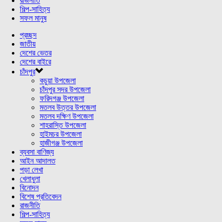
রাজনীতি
শিল্প-সাহিত্য
সফল মানুষ
প্রচ্ছদ
জাতীয়
দেশের ভেতর
দেশের বাইরে
চাঁদপুর
কচুয়া উপজেলা
চাঁদপুর সদর উপজেলা
ফরিদগঞ্জ উপজেলা
মতলব উত্তর উপজেলা
মতলব দক্ষিণ উপজেলা
শাহরাস্তি উপজেলা
হাইমচর উপজেলা
হাজীগঞ্জ উপজেলা
ব্যবসা বাণিজ্য
আইন আদালত
পড়া লেখা
খেলাধুলা
বিনোদন
বিশেষ প্রতিবেদন
রাজনীতি
শিল্প-সাহিত্য