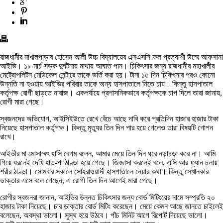
রাজধানীর নাখালপাড়ার হোসেন আলী উচ্চ বিদ্যালয়ের এসএসসি ফল প্রত্যাশী উম্মে আফসানা
আইভি। ১৮ মার্চ সড়ক দুর্ঘটনায় মাথায় আঘাত পান। চিকিৎসার জন্য রাজধানীর মহাখালীর
মেট্রোপলিটন মেডিকেল সেন্টারে তাকে ভর্তি করা হয়। টানা ১৫ দিন চিকিৎসার পরও কোনো
উন্নতি না হওয়ায় আইভির পরিবার তাকে অন্য হাসপাতালে নিতে চায়। কিন্তু হাসপাতাল
কর্তৃপক্ষ রোগী ছাড়তে নারাজ। একপর্যায়ে প্রশাসনিকভাবে কর্তৃপক্ষকে চাপ দিলে তারা জানায়,
রোগী মারা গেছে।
স্বজনদের অভিযোগ, আইসিইউতে রেখে বেঁচে আছে দাবি করে প্রতিদিন হাজার হাজার টাকা
নিয়েছে হাসপাতাল কর্তৃপক্ষ। কিন্তু মৃত্যুর তিন দিন পার হয়ে গেলেও তারা বিষয়টি গোপন
রাখে।
আইভীর মা মোসাম্মৎ হাসি বেগম বলেন, আমার মেয়ে তিন দিন ধরে নড়াচড়া করে না। আমি
গিয়ে ধরলেই দেখি হাত-পা ঠাণ্ডা হয়ে গেছে। জিজ্ঞাসা করলেই বলে, এসি আর ফ্যান চলায়
শরীর ঠাণ্ডা। সোমবার সকালে সোহরাওয়ার্দী হাসপাতালে নেয়ার কথা। কিন্তু সেখানকার
ডাক্তার এসে বলে গেছেন, এ রোগী তিন দিন আগেই মারা গেছে।
রোগীর স্বজনরা জানান, আইভির উন্নত চিকিৎসার জন্য বোর্ড মিটিংয়ের নামে সম্প্রতি ২০
হাজার টাকা নিয়েছে। চার ডাক্তার বোর্ড মিটিং করেছেন। মেয়ে কেমন আছে জানতে চাইলেই
বলেছেন, অবস্থা ভালো। সুস্থ হয়ে উঠবে। পাঁচ মিনিট আগে রিপোর্ট দিয়েছে ভালো।