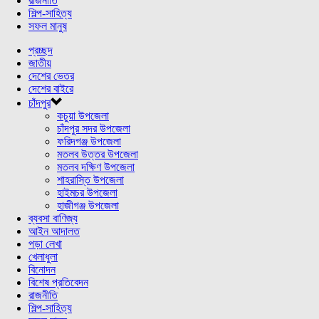
রাজনীতি
শিল্প-সাহিত্য
সফল মানুষ
প্রচ্ছদ
জাতীয়
দেশের ভেতর
দেশের বাইরে
চাঁদপুর
কচুয়া উপজেলা
চাঁদপুর সদর উপজেলা
ফরিদগঞ্জ উপজেলা
মতলব উত্তর উপজেলা
মতলব দক্ষিণ উপজেলা
শাহরাস্তি উপজেলা
হাইমচর উপজেলা
হাজীগঞ্জ উপজেলা
ব্যবসা বাণিজ্য
আইন আদালত
পড়া লেখা
খেলাধুলা
বিনোদন
বিশেষ প্রতিবেদন
রাজনীতি
শিল্প-সাহিত্য