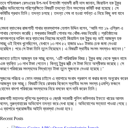
তবে পশ্চিমাঞ্চল রেলওয়ের উপ-অর্থ উপদেষ্টা শ্যামলী রানী দাস জানান, জিয়াউল হক টুকুর
স্ত্রীর অভিযোগের পরিপ্রেক্ষিতে বিষয়টি তদন্তে তিন সদস্যের কমিটি করা হয়েছে। সে
কমিটির প্রধান তিনি। তদন্ত চলছে। তদন্ত শেষ না হওয়া পর্যন্ত এ নিয়ে কিছু বলা যাবে
না।
মেঘনা ব্যাংকের রাজশাহী শাখার ব্যবস্থাপক হেলাল উদ্দিন বলেন, ‘আমি গত ১৯ এপ্রিল এ
শাখায় যোগদান করেছি। শুক্রবার বিষয়টি শোনার পর খোঁজ-খবর নিয়েছি। প্রতিষ্ঠানের
কাগজপত্র দাখিল করে ব্যাংকের নিয়মের মধ্যেই জিয়াউল হক টুকুর বড় ভাই আজমুল হক
সাচ্চু ওই হিসাব খুলেছিলেন, যেখানে ১৩ লাখ ৫২ হাজার ৯৯০ টাকার চেক জমা দেওয়া
হয়েছিল। পরে সে টাকা তিনি তুলে নিয়েছেন। এ বিষয়টি স্থানীয় সংসদ সদস্যও জানেন।’
জানতে চাইলে আজমুল হক সাচ্চু বলেন, ‘এটি পারিবারিক বিষয়। টুকুর কাছ থেকে সুজন নামে
এক ব্যক্তি ১৩ লাখ টাকা পেতেন। কিন্তু টুকুর স্ত্রী সে টাকা দিতে অস্বীকার করেছে। সে
কারণে পরিবারের সদস্যদের সিদ্ধান্তে টাকা তুলে সুজনকে দেওয়া হয়েছে।’
সুজনের পরিচয় ও ফোন নম্বর চাইলে এ ব্যাপারে সংবাদ প্রকাশ না করার জন্য অনুরোধ করেন
আজমুল হক সাচ্চু। বিষয়টি নিয়ে রোববার বিকেলে স্থানীয় সংসদ সদস্য (এমপি) ফজলে
হোসেন বাদশা পরিবারের সদস্যদের নিয়ে বসবেন বলে দাবি করেন তিনি।
রাজশাহী মহানগর পুলিশের মুখপাত্র ও জ্যেষ্ঠ সহকারী পুলিশ কমিশনার ইফতে খায়ের আলম
বলেন, নুরুন্নাহারের অভিযোগ তদন্ত করে দেখা হচ্ছে। অভিযোগের সত্যতা পাওয়া গেছে।
এ ব্যাপারে প্রয়োজনীয় আইনি ব্যবস্থা নেওয়া হবে।
Recent Posts