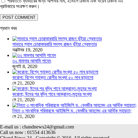
পরবর্তিতে ব্যবহারের জন্য আপনার নাম, ইমেইল ঠিকানা এবং ওয়েব ঠিকানা এই
ব্রাউজারে সংরক্ষণ করুন।
প্রধান খবর
সাভারে গ্যাস চোরাকারবারি সদস্য রাজন ভূঁইয়া গ্রেফতার
অক্টোবর 19, 2020
৩২ মামলার আসামি শাহেদ
জুলাই 8, 2020
করোনা: বিশ্বে শনাক্ত রোগীর সংখ্যা ৫০ লাখ ছাড়ালো
মে 21, 2020
করোনা; ঈদের পর বৃদ্ধি পাবে আক্রান্ত-মৃত্যুর সংখ্যা
মে 21, 2020
নিহত ৩ সাংবাদিক পরিবারকে আইজিপি ড. বেনজীর আহমেদ এর আর্থিক সহায়তা;
মে 21, 2020
E-mail us : chandnews24@gmail.com
Call us now : 01554 413636
Chand News 24 - Copyright © 2016. All rights reserved.