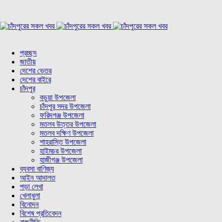
প্রচ্ছদ
জাতীয়
দেশের ভেতর
দেশের বাইরে
চাঁদপুর
কচুয়া উপজেলা
চাঁদপুর সদর উপজেলা
ফরিদগঞ্জ উপজেলা
মতলব উত্তর উপজেলা
মতলব দক্ষিণ উপজেলা
শাহরাস্তি উপজেলা
হাইমচর উপজেলা
হাজীগঞ্জ উপজেলা
ব্যবসা বাণিজ্য
আইন আদালত
পড়া লেখা
খেলাধুলা
বিনোদন
বিশেষ প্রতিবেদন