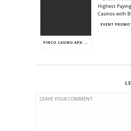
PINCO CASINO APK: OYUN SEÇIMLƏRININ İCMALI
L