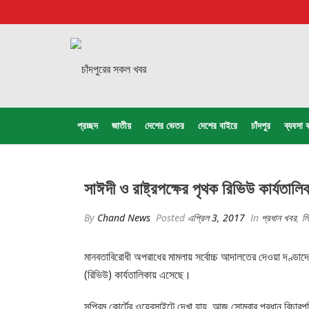
প্রচ্ছদ
জাতীয়
দেশের ভেতর
দেশের বাইরে
চাঁদপুর
ব্যবসা ব
সাঈদী ও রাষ্ট্রপক্ষের পৃথক রিভিউ কার্যতালি
By
Chand News
Posted
এপ্রিল 3, 2017
In
প্রধান খবর
,
ল
মানবতাবিরোধী অপরাধের মামলায় সর্বোচ্চ আদালতের দেওয়া দণ্ডাদেশ
(রিভিউ) কার্যতালিকায় এসেছে।
সুপ্রিম কোর্টের ওয়েবসাইটে দেখা যায়, আজ সোমবার প্রধান বিচারপত