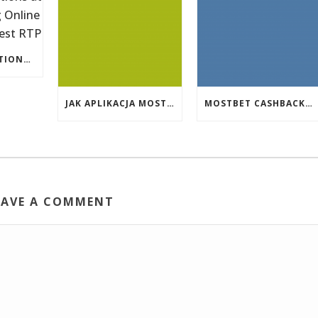
EVENT PROMOTIONS AT HIGHEST PAYING ONLINE CASINOS WITH BEST RTP
JAK APLIKACJA MOSTBET WSPIERA UŻYTKOWNIKÓW ANDROIDA?
MOSTBET CASHBACK: HANGI OYUNLAR SIZI DAHA ÇOX QAZANA BILƏR?
EAVE A COMMENT