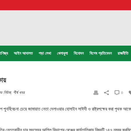
াণিজ্য
আইন আদালত
পড়া লেখা
খেলাধুলা
বিনোদন
বিশেষ প্রতিবেদন
রাজনীতি
কায়
িড নিউজ
,
শীর্ষ খবর
0
 পুনর্বিবেচনা চেয়ে জামায়াত নেতা দেলাওয়ার হোসাইন সাঈদী ও রাষ্ট্রপক্ষের করা পৃথক আব
ির নেতৃত্বাধীন চার সদস্যের আপিল বিভাগের বেঞ্চের কার্যতালিকায় বিষয়টি ১৪৭ নম্বর ক্রমি