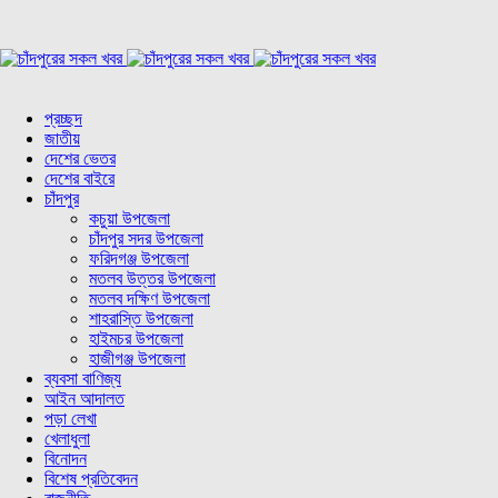
প্রচ্ছদ
জাতীয়
দেশের ভেতর
দেশের বাইরে
চাঁদপুর
কচুয়া উপজেলা
চাঁদপুর সদর উপজেলা
ফরিদগঞ্জ উপজেলা
মতলব উত্তর উপজেলা
মতলব দক্ষিণ উপজেলা
শাহরাস্তি উপজেলা
হাইমচর উপজেলা
হাজীগঞ্জ উপজেলা
ব্যবসা বাণিজ্য
আইন আদালত
পড়া লেখা
খেলাধুলা
বিনোদন
বিশেষ প্রতিবেদন