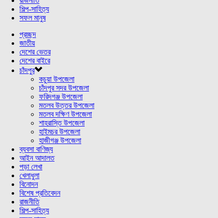
রাজনীতি
শিল্প-সাহিত্য
সফল মানুষ
প্রচ্ছদ
জাতীয়
দেশের ভেতর
দেশের বাইরে
চাঁদপুর
কচুয়া উপজেলা
চাঁদপুর সদর উপজেলা
ফরিদগঞ্জ উপজেলা
মতলব উত্তর উপজেলা
মতলব দক্ষিণ উপজেলা
শাহরাস্তি উপজেলা
হাইমচর উপজেলা
হাজীগঞ্জ উপজেলা
ব্যবসা বাণিজ্য
আইন আদালত
পড়া লেখা
খেলাধুলা
বিনোদন
বিশেষ প্রতিবেদন
রাজনীতি
শিল্প-সাহিত্য