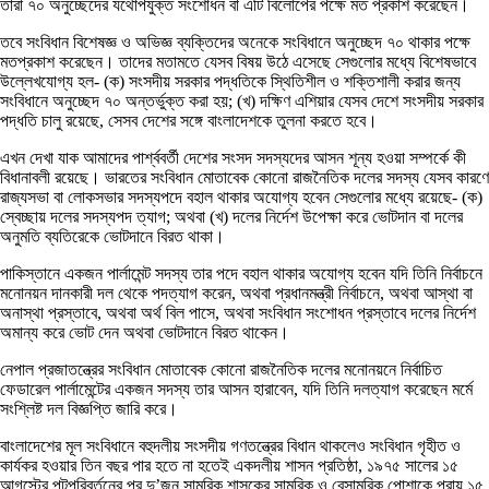
তারা ৭০ অনুচ্ছেদের যথোপযুক্ত সংশোধন বা এটি বিলোপের পক্ষে মত প্রকাশ করেছেন।
তবে সংবিধান বিশেষজ্ঞ ও অভিজ্ঞ ব্যক্তিদের অনেকে সংবিধানে অনুচ্ছেদ ৭০ থাকার পক্ষে
মতপ্রকাশ করেছেন। তাদের মতামতে যেসব বিষয় উঠে এসেছে সেগুলোর মধ্যে বিশেষভাবে
উল্লেখযোগ্য হল- (ক) সংসদীয় সরকার পদ্ধতিকে স্থিতিশীল ও শক্তিশালী করার জন্য
সংবিধানে অনুচ্ছেদ ৭০ অন্তর্ভুক্ত করা হয়; (খ) দক্ষিণ এশিয়ার যেসব দেশে সংসদীয় সরকার
পদ্ধতি চালু রয়েছে, সেসব দেশের সঙ্গে বাংলাদেশকে তুলনা করতে হবে।
এখন দেখা যাক আমাদের পার্শ্ববর্তী দেশের সংসদ সদস্যদের আসন শূন্য হওয়া সম্পর্কে কী
বিধানাবলী রয়েছে। ভারতের সংবিধান মোতাবেক কোনো রাজনৈতিক দলের সদস্য যেসব কারণে
রাজ্যসভা বা লোকসভার সদস্যপদে বহাল থাকার অযোগ্য হবেন সেগুলোর মধ্যে রয়েছে- (ক)
স্বেচ্ছায় দলের সদস্যপদ ত্যাগ; অথবা (খ) দলের নির্দেশ উপেক্ষা করে ভোটদান বা দলের
অনুমতি ব্যতিরেকে ভোটদানে বিরত থাকা।
পাকিস্তানে একজন পার্লামেন্ট সদস্য তার পদে বহাল থাকার অযোগ্য হবেন যদি তিনি নির্বাচনে
মনোনয়ন দানকারী দল থেকে পদত্যাগ করেন, অথবা প্রধানমন্ত্রী নির্বাচনে, অথবা আস্থা বা
অনাস্থা প্রস্তাবে, অথবা অর্থ বিল পাসে, অথবা সংবিধান সংশোধন প্রস্তাবে দলের নির্দেশ
অমান্য করে ভোট দেন অথবা ভোটদানে বিরত থাকেন।
নেপাল প্রজাতন্ত্রের সংবিধান মোতাবেক কোনো রাজনৈতিক দলের মনোনয়নে নির্বাচিত
ফেডারেল পার্লামেন্টের একজন সদস্য তার আসন হারাবেন, যদি তিনি দলত্যাগ করেছেন মর্মে
সংশ্লিষ্ট দল বিজ্ঞপ্তি জারি করে।
বাংলাদেশের মূল সংবিধানে বহুদলীয় সংসদীয় গণতন্ত্রের বিধান থাকলেও সংবিধান গৃহীত ও
কার্যকর হওয়ার তিন বছর পার হতে না হতেই একদলীয় শাসন প্রতিষ্ঠা, ১৯৭৫ সালের ১৫
আগস্টের পটপরিবর্তনের পর দু’জন সামরিক শাসকের সামরিক ও বেসামরিক পোশাকে প্রায় ১৫