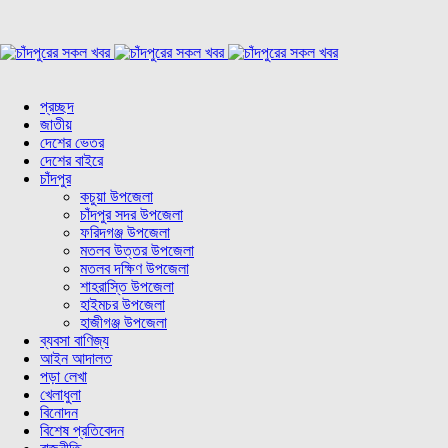
প্রচ্ছদ
জাতীয়
দেশের ভেতর
দেশের বাইরে
চাঁদপুর
কচুয়া উপজেলা
চাঁদপুর সদর উপজেলা
ফরিদগঞ্জ উপজেলা
মতলব উত্তর উপজেলা
মতলব দক্ষিণ উপজেলা
শাহরাস্তি উপজেলা
হাইমচর উপজেলা
হাজীগঞ্জ উপজেলা
ব্যবসা বাণিজ্য
আইন আদালত
পড়া লেখা
খেলাধুলা
বিনোদন
বিশেষ প্রতিবেদন