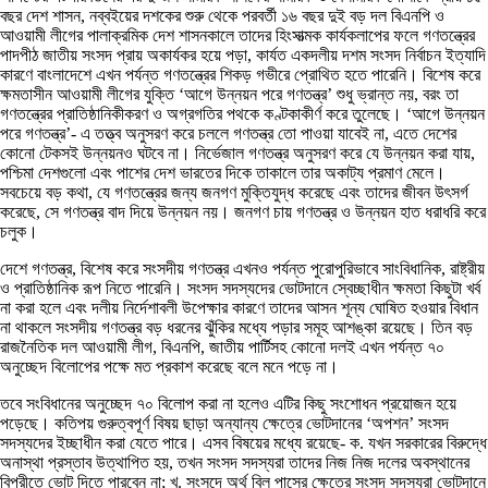
বছর দেশ শাসন, নব্বইয়ের দশকের শুরু থেকে পরবর্তী ১৬ বছর দুই বড় দল বিএনপি ও
আওয়ামী লীগের পালাক্রমিক দেশ শাসনকালে তাদের হিংসাত্মক কার্যকলাপের ফলে গণতন্ত্রের
পাদপীঠ জাতীয় সংসদ প্রায় অকার্যকর হয়ে পড়া, কার্যত একদলীয় দশম সংসদ নির্বাচন ইত্যাদি
কারণে বাংলাদেশে এখন পর্যন্ত গণতন্ত্রের শিকড় গভীরে প্রোথিত হতে পারেনি। বিশেষ করে
ক্ষমতাসীন আওয়ামী লীগের যুক্তি ‘আগে উন্নয়ন পরে গণতন্ত্র’ শুধু ভ্রান্ত নয়, বরং তা
গণতন্ত্রের প্রাতিষ্ঠানিকীকরণ ও অগ্রগতির পথকে কণ্টকাকীর্ণ করে তুলেছে। ‘আগে উন্নয়ন
পরে গণতন্ত্র’- এ তত্ত্ব অনুসরণ করে চললে গণতন্ত্র তো পাওয়া যাবেই না, এতে দেশের
কোনো টেকসই উন্নয়নও ঘটবে না। নির্ভেজাল গণতন্ত্র অনুসরণ করে যে উন্নয়ন করা যায়,
পশ্চিমা দেশগুলো এবং পাশের দেশ ভারতের দিকে তাকালে তার অকাট্য প্রমাণ মেলে।
সবচেয়ে বড় কথা, যে গণতন্ত্রের জন্য জনগণ মুক্তিযুদ্ধ করেছে এবং তাদের জীবন উৎসর্গ
করেছে, সে গণতন্ত্র বাদ দিয়ে উন্নয়ন নয়। জনগণ চায় গণতন্ত্র ও উন্নয়ন হাত ধরাধরি করে
চলুক।
দেশে গণতন্ত্র, বিশেষ করে সংসদীয় গণতন্ত্র এখনও পর্যন্ত পুরোপুরিভাবে সাংবিধানিক, রাষ্ট্রীয়
ও প্রাতিষ্ঠানিক রূপ নিতে পারেনি। সংসদ সদস্যদের ভোটদানে স্বেচ্ছাধীন ক্ষমতা কিছুটা খর্ব
না করা হলে এবং দলীয় নির্দেশাবলী উপেক্ষার কারণে তাদের আসন শূন্য ঘোষিত হওয়ার বিধান
না থাকলে সংসদীয় গণতন্ত্র বড় ধরনের ঝুঁকির মধ্যে পড়ার সমূহ আশঙ্কা রয়েছে। তিন বড়
রাজনৈতিক দল আওয়ামী লীগ, বিএনপি, জাতীয় পার্টিসহ কোনো দলই এখন পর্যন্ত ৭০
অনুচ্ছেদ বিলোপের পক্ষে মত প্রকাশ করেছে বলে মনে পড়ে না।
তবে সংবিধানের অনুচ্ছেদ ৭০ বিলোপ করা না হলেও এটির কিছু সংশোধন প্রয়োজন হয়ে
পড়েছে। কতিপয় গুরুত্বপূর্ণ বিষয় ছাড়া অন্যান্য ক্ষেত্রে ভোটদানের ‘অপশন’ সংসদ
সদস্যদের ইচ্ছাধীন করা যেতে পারে। এসব বিষয়ের মধ্যে রয়েছে- ক. যখন সরকারের বিরুদ্ধে
অনাস্থা প্রস্তাব উত্থাপিত হয়, তখন সংসদ সদস্যরা তাদের নিজ নিজ দলের অবস্থানের
বিপরীতে ভোট দিতে পারবেন না; খ. সংসদে অর্থ বিল পাসের ক্ষেত্রে সংসদ সদস্যরা ভোটদানে