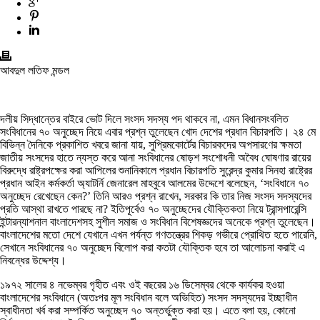
আবদুল লতিফ মন্ডল
দলীয় সিদ্ধান্তের বাইরে ভোট দিলে সংসদ সদস্য পদ থাকবে না, এমন বিধানসংবলিত
সংবিধানের ৭০ অনুচ্ছেদ নিয়ে এবার প্রশ্ন তুলেছেন খোদ দেশের প্রধান বিচারপতি। ২৪ মে
বিভিন্ন দৈনিকে প্রকাশিত খবরে জানা যায়, সুপ্রিমকোর্টের বিচারকদের অপসারণের ক্ষমতা
জাতীয় সংসদের হাতে ন্যস্ত করে আনা সংবিধানের ষোড়শ সংশোধনী অবৈধ ঘোষণার রায়ের
বিরুদ্ধে রাষ্ট্রপক্ষের করা আপিলের শুনানিকালে প্রধান বিচারপতি সুরেন্দ্র কুমার সিনহা রাষ্ট্রের
প্রধান আইন কর্মকর্তা অ্যাটর্নি জেনারেল মাহবুবে আলমের উদ্দেশে বলেছেন, ‘সংবিধানে ৭০
অনুচ্ছেদ রেখেছেন কেন?’ তিনি আরও প্রশ্ন রাখেন, সরকার কি তার নিজ সংসদ সদস্যদের
প্রতি আস্থা রাখতে পারছে না? ইতিপূর্বেও ৭০ অনুচ্ছেদের যৌক্তিকতা নিয়ে ট্রান্সপারেন্সি
ইন্টারন্যাশনাল বাংলাদেশসহ সুশীল সমাজ ও সংবিধান বিশেষজ্ঞদের অনেকে প্রশ্ন তুলেছেন।
বাংলাদেশের মতো দেশে যেখানে এখন পর্যন্ত গণতন্ত্রের শিকড় গভীরে প্রোথিত হতে পারেনি,
সেখানে সংবিধানের ৭০ অনুচ্ছেদ বিলোপ করা কতটা যৌক্তিক হবে তা আলোচনা করাই এ
নিবন্ধের উদ্দেশ্য।
১৯৭২ সালের ৪ নভেম্বর গৃহীত এবং ওই বছরের ১৬ ডিসেম্বর থেকে কার্যকর হওয়া
বাংলাদেশের সংবিধানে (অতঃপর মূল সংবিধান বলে অভিহিত) সংসদ সদস্যদের ইচ্ছাধীন
স্বাধীনতা খর্ব করা সম্পর্কিত অনুচ্ছেদ ৭০ অন্তর্ভুক্ত করা হয়। এতে বলা হয়, কোনো