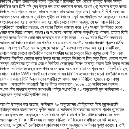
নির্বাচনে কোনো রাজনৈতিক দলের প্রার্থীরূপে মনোনীত হয়ে কোনো ব্যক্তি সংসদ সদস্য
নির্বাচিত হলে তিনি যদি (ক) উক্ত দল হতে পদত্যাগ করেন, অথবা (খ) সংসদে উক্ত দলের
বিপক্ষে ভোট প্রদান করেন, তাহলে সংসদে তার আসন শূন্য হবে। আওয়ামী লীগ সরকারের
আমলে ১৯৭৫ সালের জানুয়ারিতে গৃহীত সংবিধানের চতুর্থ সংশোধনীতে ৭০ অনুচ্ছেদে ব্যাখ্যা
সংযোজন করা হয়। ব্যাখ্যায় বলা হয়, যদি কোনো সংসদ সদস্য, যে দল তাকে নির্বাচনে
প্রার্থীরূপে মনোনীত করেছে, সে দলের নির্দেশ অমান্য করে- (ক) সংসদে উপস্থিত থেকে
ভোট দানে বিরত থাকেন, অথবা (খ) সংসদের কোনো বৈঠকে অনুপস্থিত থাকেন, তাহলে তিনি
উক্ত দলের বিপক্ষে ভোট দান করেছেন বলে গণ্য হবেন। ১৯৯১ সালে বিএনপি সরকারের
আমলে সংবিধানের দ্বাদশ সংশোধনীর মাধ্যমে দেশে সংসদীয় সরকার পদ্ধতি পুনঃপ্রবর্তিত
হয়। এ সংশোধনীতে ৭০ অনুচ্ছেদে আরও দুটি ব্যাখ্যা সংযোজন করা হয়। একটি হল,
কোনো সময় কোনো রাজনৈতিক দলের সংসদীয় দলের নেতৃত্ব নিয়ে প্রশ্ন দেখা দিলে এবং
স্পিকার বিভক্তি ভোটের দ্বারা উক্ত দলের নেতৃত্ব নির্ধারণের সিদ্ধান্ত নিলে, কোনো সংসদ
সদস্য ভোটদানের ব্যাপারে এরূপে নির্ধারিত নেতৃত্বের নির্দেশ অমান্য করলে তিনি উক্ত দলের
বিপক্ষে ভোটদান করেছেন বলে গণ্য হবেন এবং সংসদে তার আসন শূন্য হবে। দ্বিতীয়টি হল,
কোনো ব্যক্তি নির্দলীয় প্রার্থীরূপে সংসদ সদস্য নির্বাচিত হওয়ার পর কোনো রাজনৈতিক দলে
যোগদান করলে তিনি উক্ত দলের প্রার্থীরূপে সংসদ সদস্য নির্বাচিত হয়েছেন বলে গণ্য
হবেন। ক্ষমতাসীন আওয়ামী লীগের বিগত শাসনামলে (২০০৯-১৩) সংবিধানের পঞ্চদশ
সংশোধনীর মাধ্যমে দ্বাদশ সংশোধনী পর্যন্ত সংশোধিত ৭০ অনুচ্ছেদটি মূল সংবিধানের ৭০
অনুচ্ছেদ দ্বারা প্রতিস্থাপিত হয়।
আগেই উল্লেখ করা হয়েছে, সংবিধানে ৭০ অনুচ্ছেদের যৌক্তিকতা নিয়ে ট্রান্সপারেন্সি
ইন্টারন্যাশনাল বাংলাদেশসহ সুশীল সমাজ ও সংবিধান বিশেষজ্ঞদের অনেকে প্রশ্ন তুলেছেন।
তাদের যুক্তি হল, অনুচ্ছেদ ৭০ সংবিধানের তৃতীয় ভাগে বর্ণিত মৌলিক অধিকারের সঙ্গে
অসামঞ্জস্যপূর্ণ এবং এটি সংসদ সদস্যদের চিন্তা ও বিবেকের স্বাধীনতাকে খর্ব করেছে।
তাছাড়া, অনুচ্ছেদটি ভোটারদের স্বার্থরক্ষায় সংসদ সদস্যদের অধিকার ক্ষুণ্ণ করেছে। তাই