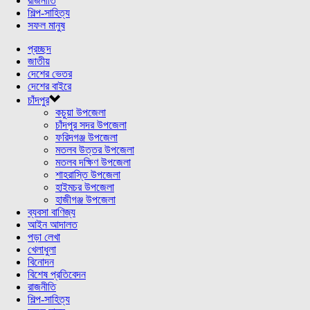
রাজনীতি
শিল্প-সাহিত্য
সফল মানুষ
প্রচ্ছদ
জাতীয়
দেশের ভেতর
দেশের বাইরে
চাঁদপুর
কচুয়া উপজেলা
চাঁদপুর সদর উপজেলা
ফরিদগঞ্জ উপজেলা
মতলব উত্তর উপজেলা
মতলব দক্ষিণ উপজেলা
শাহরাস্তি উপজেলা
হাইমচর উপজেলা
হাজীগঞ্জ উপজেলা
ব্যবসা বাণিজ্য
আইন আদালত
পড়া লেখা
খেলাধুলা
বিনোদন
বিশেষ প্রতিবেদন
রাজনীতি
শিল্প-সাহিত্য