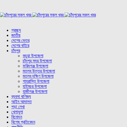
প্রচ্ছদ
জাতীয়
দেশের ভেতর
দেশের বাইরে
চাঁদপুর
কচুয়া উপজেলা
চাঁদপুর সদর উপজেলা
ফরিদগঞ্জ উপজেলা
মতলব উত্তর উপজেলা
মতলব দক্ষিণ উপজেলা
শাহরাস্তি উপজেলা
হাইমচর উপজেলা
হাজীগঞ্জ উপজেলা
ব্যবসা বাণিজ্য
আইন আদালত
পড়া লেখা
খেলাধুলা
বিনোদন
বিশেষ প্রতিবেদন