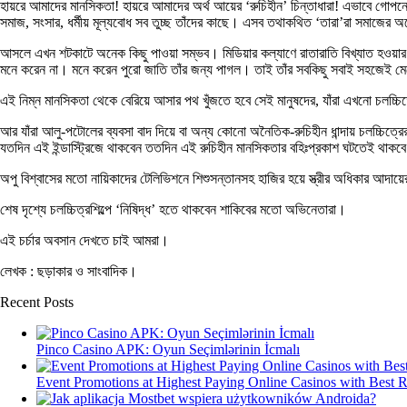
হায়রে আমাদের মানসিকতা! হায়রে আমাদের অর্থ আয়ের ‘রুচিহীন’ চিন্তাধারা! এভাবে গোপনে ব
সমাজ, সংসার, ধর্মীয় মূল্যবোধ সব তুচ্ছ তাঁদের কাছে। এসব তথাকথিত ‘তারা’রা সমাজের অন
আসলে এখন শটকাটে অনেক কিছু পাওয়া সম্ভব। মিডিয়ার কল্যাণে রাতারাতি বিখ্যাত হওয়া
মনে করেন না। মনে করেন পুরো জাতি তাঁর জন্য পাগল। তাই তাঁর সবকিছু সবাই সহজেই ম
এই নিম্ন মানসিকতা থেকে বেরিয়ে আসার পথ খুঁজতে হবে সেই মানুষদের, যাঁরা এখনো চলচ্চিত্
আর যাঁরা আলু-পটোলের ব্যবসা বাদ দিয়ে বা অন্য কোনো অনৈতিক-রুচিহীন ধান্দায় চলচ্চিত্রে
যতদিন এই ইন্ডাস্ট্রিজে থাকবেন ততদিন এই রুচিহীন মানসিকতার বহিঃপ্রকাশ ঘটতেই থাকব
অপু বিশ্বাসের মতো নায়িকাদের টেলিভিশনে শিশুসন্তানসহ হাজির হয়ে স্ত্রীর অধিকার আদা
শেষ দৃশ্যে চলচ্চিত্রশিল্পে ‘নিষিদ্ধ’ হতে থাকবেন শাকিবের মতো অভিনেতারা।
এই চর্চার অবসান দেখতে চাই আমরা।
লেখক : ছড়াকার ও সাংবাদিক।
Recent Posts
Pinco Casino APK: Oyun Seçimlərinin İcmalı
Event Promotions at Highest Paying Online Casinos with Best 