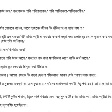
্কাটা কার? প্রযোজক নাকি পরিচালকের? নাকি অভিনেতা-অভিনেত্রীর?
েটা গোপনে রাখেন, তাতে দুজনের জীবন কি ঝুঁকির মধ্যে পড়ে যায় না?
স্ত্রী একসময়ের হিট অভিনেত্রী মা হওয়ার কারণে লম্বা সময় চলচ্চিত্র থেকে দূরে থাকায়
 সেটা তাঁর অধিকার?
িসেবে বিবেচিত হবে?
দাবি আগে নাকি টাকা আগে? সবচেয়ে বড় কথা মানবিকতা আগে নাকি অর্থ আগে?
্তান জন্ম দেওয়ার চিন্তা করা উচিত না।
ানসিকতা। আমরা এটাকে কি বাহবা দেব না ‘ধিক্কার’ জানাব সেই প্রশ্ন সবার কাছে।
িষ্ট মানুষদের অবস্থা তা হলে বুঝতে হবে তাঁদের মানসিকতা কতটা নিচু পর্যায়ের। তা হলে তো 
রী, বিউটি কুইন শাবানা, ড্রিম গার্ল ববিতার মতো বহু সুপারহিট ছবির অভিনেতা-অভিনেত্রীরা 
েই সুপারহিট হয়েছিলেন।