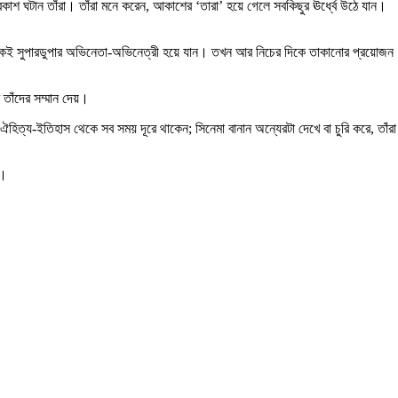
রকাশ ঘটান তাঁরা। তাঁরা মনে করেন, আকাশের ‘তারা’ হয়ে গেলে সবকিছুর ঊর্ধ্বে উঠে যান।
েকেই সুপারডুপার অভিনেতা-অভিনেত্রী হয়ে যান। তখন আর নিচের দিকে তাকানোর প্রয়োজন
 তাঁদের সম্মান দেয়।
হিত্য-ইতিহাস থেকে সব সময় দূরে থাকেন; সিনেমা বানান অন্যেরটা দেখে বা চুরি করে, তাঁরা
ন।