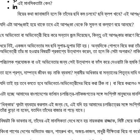
এই মানসিকতাটা কেন?
বিয়ের কথা জানাজানি হলে কি তাঁদের ছবি কম চলবে? ছবি ফ্লপ খাবে? এই আশঙ
যদি এটা আশঙ্কাই হয়ে থাকে তবে এই আশঙ্কা থেকে কি সুফল বা কল্যাণ বয়ে আনছে?
যে অভিনেতা বা অভিনেত্রী বিয়ে করে সন্তান জন্ম দিয়েছেন, কিন্তু ওই আশঙ্কার কারণে বিয়
ধরে নিই, একজন অভিনেতার সব ছবি সুপার-ডুপার হিট হয়। অন্যদিকে গোপনে বিয়ে করা তাঁর 
অভিনেত্রী তাঁর মা হওয়ার বিষয়টি প্রকাশ্যে উত্থাপন করেন, তা হলে কি সেটা অপরাধ? নাকি
পরিচালক প্রযোজক বা ওই অভিনেতার জন্য সেই উত্থাপন বা ফাঁস করে দেওয়াটা কি হুমকি হ
তা হলে প্রশ্ন, দাম্পত্য জীবন বড় নাকি ব্যবসা? স্বামীর অধিকার বা সন্তানের পিতৃত্ব 
যদি তাই হয় তবে বলতে হবে অভিনেতা-অভিনেত্রীদের বিয়ে করা ঠিক না। বা বিয়ে করলেও সন
এটা হচ্ছে আমাদের বাংলাদেশের বর্তমান চলচ্চিত্র-নাটকজগতের সঙ্গে সংশ্লিষ্ট মানুষদের ম
‘ধিক্কার’ শব্দটা ব্যবহার করলাম এই জন্য যে, এই যদি হয় আমাদের চলচ্চিত্রের সঙ্গে সংশ্ল
তাঁরা বুড়ো না হবেন, যতদিন তাঁদের বাজার না পড়ে যাবে।
বিষয়টা কি ভাবনার না, তাঁদের এই মানসিকতা দেখে মনে হয় নায়করাজ রাজ্জাক, মিষ্টি মেয়ে কব
কিংবা পাশের দেশের অমিতাভ বচ্চন, শাহরুখ খান, অজয়-কাজল, মাধুরী দীক্ষিতরা বিয়ে না কর