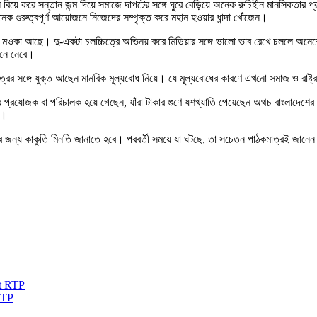
িয়ে করে সন্তান জন্ম দিয়ে সমাজে দাপটের সঙ্গে ঘুরে বেড়িয়ে অনেক রুচিহীন মানসিকতার প্
েক গুরুত্বপূর্ণ আয়োজনে নিজেদের সম্পৃক্ত করে মহান হওয়ার ধান্দা খোঁজেন।
র মওকা আছে। দু-একটা চলচ্চিত্রে অভিনয় করে মিডিয়ার সঙ্গে ভালো ভাব রেখে চললে অন
েনে নেবে।
রের সঙ্গে যুক্ত আছেন মানবিক মূল্যবোধ নিয়ে। যে মূল্যবোধের কারণে এখনো সমাজ ও রাষ্ট্র
র প্রযোজক বা পরিচালক হয়ে গেছেন, যাঁরা টাকার গুণে যশখ্যাতি পেয়েছেন অথচ বাংলাদেশের ঐ
ে।
য়ের জন্য কাকুতি মিনতি জানাতে হবে। পরবর্তী সময়ে যা ঘটছে, তা সচেতন পাঠকমাত্রই জানে
RTP