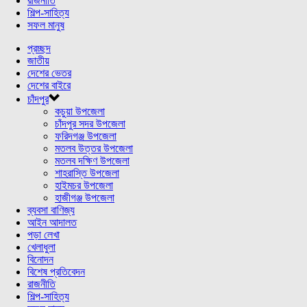
রাজনীতি
শিল্প-সাহিত্য
সফল মানুষ
প্রচ্ছদ
জাতীয়
দেশের ভেতর
দেশের বাইরে
চাঁদপুর
কচুয়া উপজেলা
চাঁদপুর সদর উপজেলা
ফরিদগঞ্জ উপজেলা
মতলব উত্তর উপজেলা
মতলব দক্ষিণ উপজেলা
শাহরাস্তি উপজেলা
হাইমচর উপজেলা
হাজীগঞ্জ উপজেলা
ব্যবসা বাণিজ্য
আইন আদালত
পড়া লেখা
খেলাধুলা
বিনোদন
বিশেষ প্রতিবেদন
রাজনীতি
শিল্প-সাহিত্য