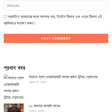
পরবর্তিতে ব্যবহারের জন্য আপনার নাম, ইমেইল ঠিকানা এবং ওয়েব ঠিকানা এই
ব্রাউজারে সংরক্ষণ করুন।
প্রধান খবর
সাভারে গ্যাস চোরাকারবারি সদস্য রাজন ভূঁইয়া গ্রেফতার
অক্টোবর 19, 2020
৩২ মামলার আসামি শাহেদ
জুলাই 8, 2020