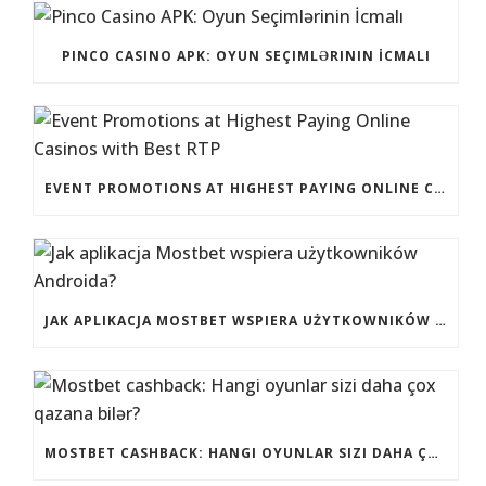
PINCO CASINO APK: OYUN SEÇIMLƏRININ İCMALI
EVENT PROMOTIONS AT HIGHEST PAYING ONLINE CASINOS WITH BEST RTP
JAK APLIKACJA MOSTBET WSPIERA UŻYTKOWNIKÓW ANDROIDA?
MOSTBET CASHBACK: HANGI OYUNLAR SIZI DAHA ÇOX QAZANA BILƏR?