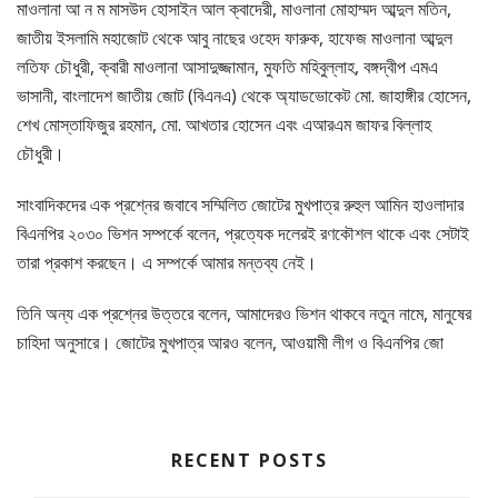
মাওলানা আ ন ম মাসউদ হোসাইন আল ক্বাদেরী, মাওলানা মোহাম্মদ আব্দুল মতিন,
জাতীয় ইসলামি মহাজোট থেকে আবু নাছের ওহেদ ফারুক, হাফেজ মাওলানা আব্দুল
লতিফ চৌধুরী, ক্বারী মাওলানা আসাদুজ্জামান, মুফতি মহিবুল্লাহ, বঙ্গদ্বীপ এমএ
ভাসানী, বাংলাদেশ জাতীয় জোট (বিএনএ) থেকে অ্যাডভোকেট মো. জাহাঙ্গীর হোসেন,
শেখ মোস্তাফিজুর রহমান, মো. আখতার হোসেন এবং এআরএম জাফর বিল্লাহ
চৌধুরী।
সাংবাদিকদের এক প্রশ্নের জবাবে সম্মিলিত জোটের মুখপাত্র রুহুল আমিন হাওলাদার
বিএনপির ২০৩০ ভিশন সম্পর্কে বলেন, প্রত্যেক দলেরই রণকৌশল থাকে এবং সেটাই
তারা প্রকাশ করছেন। এ সম্পর্কে আমার মন্তব্য নেই।
তিনি অন্য এক প্রশ্নের উত্তরে বলেন, আমাদেরও ভিশন থাকবে নতুন নামে, মানুষের
চাহিদা অনুসারে। জোটের মুখপাত্র আরও বলেন, আওয়ামী লীগ ও বিএনপির জো
RECENT POSTS