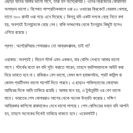
এছাড়া যাদের আমার ভালো লাগে, তারা হল অস্ট্রেলিয়া। ওদের ক্রিকেটের কোয়ালিটি
অসম্ভব ভালো। বিশেষত সাম্প্রতিককালে ওরা ৫০ ওভারের ক্রিকেটে যেরকম খেলছে,
তাতে ৩০০ রানটা ওরা গড়ে এনে দিয়েছে। কিন্তু যদি একটা দলকে বেছে নিতে বলা
হয়, অবশ্যই ইংল্যান্ডকে বেছে নেব। বাকি দলগুলোর থেকে ইংল্যান্ড কিছুটা হলেও
এগিয়ে রয়েছে।
প্রশ্ন : অস্ট্রেলিয়ার পেসাররাও তো আক্রমণাত্মক, তাই না?
ওয়াকার : অবশ্যই। মিচেল স্টার্ক এমন একজন, যার বোলিং দেখতে আমার ভালো
লাগে। স্টার্কের মতো বল যদি সুইং করাতে পারেন, তাহলে ব্যাটসম্যানকে আউট করা
নিয়ে ভাবতে হবে না। বাকিরাও বেশ ভালো, যেমন জশ হ্যাজলউড, প্যাট কামিন্স বা
জেমস প্যাটিনসন ভালো সাপোর্ট দিতে পারবে। এ ছাড়াও পাকিস্তানের মোহাম্মদ
আমিরের দিকে আমি তাকিয়ে রয়েছি। আমার মনে হয়, এ টুর্নামেন্টটা ওর বেশ ভালো
যাবে। ভারতের পেস বোলাররাও আগের থেকে অনেক উন্নতি করেছে। দক্ষিণ
আফ্রিকার কাগিসো রাবাদাকেও দেখে ভালো লাগছে। পেস বোলিংয়ের ভক্ত যদি আপনি
হন, তাহলে অনেকের দিকেই তাকিয়ে থাকতে হবে। ওয়েবসাইট।