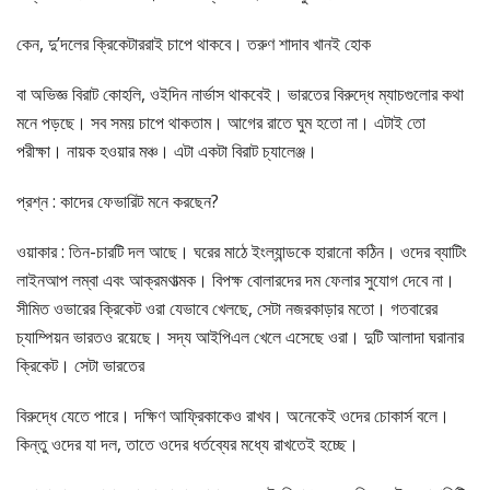
কেন, দু’দলের ক্রিকেটাররাই চাপে থাকবে। তরুণ শাদাব খানই হোক
বা অভিজ্ঞ বিরাট কোহলি, ওইদিন নার্ভাস থাকবেই। ভারতের বিরুদ্ধে ম্যাচগুলোর কথা
মনে পড়ছে। সব সময় চাপে থাকতাম। আগের রাতে ঘুম হতো না। এটাই তো
পরীক্ষা। নায়ক হওয়ার মঞ্চ। এটা একটা বিরাট চ্যালেঞ্জ।
প্রশ্ন : কাদের ফেভারিট মনে করছেন?
ওয়াকার : তিন-চারটি দল আছে। ঘরের মাঠে ইংল্যান্ডকে হারানো কঠিন। ওদের ব্যাটিং
লাইনআপ লম্বা এবং আক্রমণাত্মক। বিপক্ষ বোলারদের দম ফেলার সুযোগ দেবে না।
সীমিত ওভারের ক্রিকেট ওরা যেভাবে খেলছে, সেটা নজরকাড়ার মতো। গতবারের
চ্যাম্পিয়ন ভারতও রয়েছে। সদ্য আইপিএল খেলে এসেছে ওরা। দুটি আলাদা ঘরানার
ক্রিকেট। সেটা ভারতের
বিরুদ্ধে যেতে পারে। দক্ষিণ আফ্রিকাকেও রাখব। অনেকেই ওদের চোকার্স বলে।
কিন্তু ওদের যা দল, তাতে ওদের ধর্তব্যের মধ্যে রাখতেই হচ্ছে।