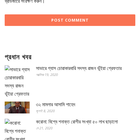
ব্রাউজারে সংরক্ষণ করুন।
প্রধান খবর
সাভারে গ্যাস চোরাকারবারি সদস্য রাজন ভূঁইয়া গ্রেফতার
অক্টোবর 19, 2020
৩২ মামলার আসামি শাহেদ
জুলাই 8, 2020
করোনা: বিশ্বে শনাক্ত রোগীর সংখ্যা ৫০ লাখ ছাড়ালো
মে 21, 2020