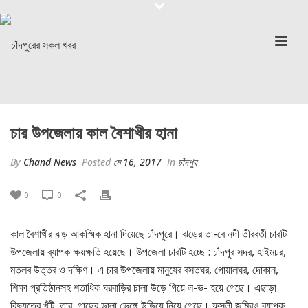
চার উপজেলায় কাল বৈশাখীর হানা
By
Chand News
Posted
মে 16, 2017
In
চাঁদপুর
0
0
কাল বৈশাখীর ঝড় আকস্মিক হানা দিয়েছে চাঁদপুরে। ঝড়ের তা-বে নদী তীরবর্তী চারটি
উপজেলায় ব্যাপক ক্ষয়ক্ষতি হয়েছে। উপজেলা চারটি হচ্ছে : চাঁদপুর সদর, হাইমচর,
মতলব উত্তর ও দক্ষিণ। এ চার উপজেলায় মানুষের বসতঘর, গোয়ালঘর, দোকান,
শিক্ষা প্রতিষ্ঠানসহ শতাধিক ঘরবাড়ির চালা উড়ে গিয়ে ল-ভ- হয়ে গেছে। এছাড়া
বিদ্যুতের খুঁটি, তার, গাছের ডালা ভেঙ্গে উড়িয়ে নিয়ে গেছে। ফসলী জমিরও ব্যাপক