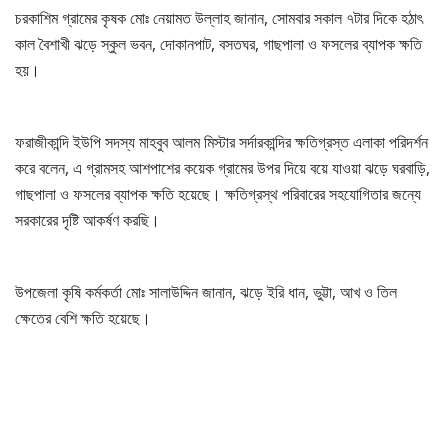
চরকাশিম গ্রামের কৃষক মোঃ নেয়ামত উল্লাহ জানান, সোমবার সকাল ৭টার দিকে হঠাৎ
কাল বৈশাখী ঝড়ে স্কুল ভবন, দোকানপাট, বসতঘর, গাছপালা ও ফসলের ব্যাপক ক্ষতি
হয়।
ফরাজীকান্দি ইউপি সদস্য মাহবুব আলম মিস্টার সর্দারকান্দির ক্ষতিগ্রস্ত এলাকা পরিদর্শন
করে বলেন, এ গ্রামসহ আশপাশের কয়েক গ্রামের উপর দিয়ে বয়ে যাওয়া ঝড়ে ঘরবাড়ি,
গাছপালা ও ফসলের ব্যাপক ক্ষতি হয়েছে। ক্ষতিগ্রস্থ পরিবারের সহযোগিতার জন্যে
সরকারের দৃষ্টি আকর্ষণ করছি।
উপজেলা কৃষি কর্মকর্তা মোঃ সালাউদ্দিন জানান, ঝড়ে ইরি ধান, ভুট্টা, আখ ও তিল
ক্ষেতের বেশি ক্ষতি হয়েছে।