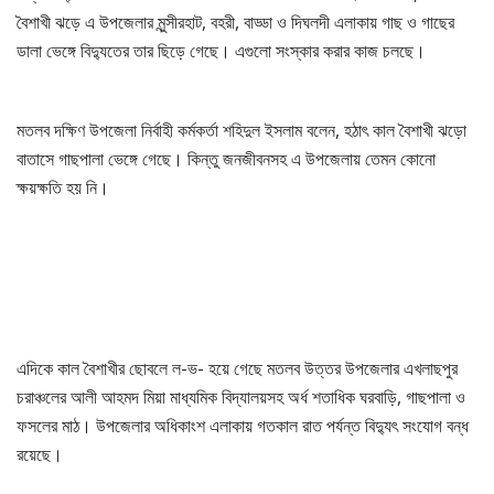
বৈশাখী ঝড়ে এ উপজেলার মুন্সীরহাট, বহরী, বাড্ডা ও দিঘলদী এলাকায় গাছ ও গাছের
ডালা ভেঙ্গে বিদ্যুতের তার ছিড়ে গেছে। এগুলো সংস্কার করার কাজ চলছে।
মতলব দক্ষিণ উপজেলা নির্বাহী কর্মকর্তা শহিদুল ইসলাম বলেন, হঠাৎ কাল বৈশাখী ঝড়ো
বাতাসে গাছপালা ভেঙ্গে গেছে। কিন্তু জনজীবনসহ এ উপজেলায় তেমন কোনো
ক্ষয়ক্ষতি হয় নি।
এদিকে কাল বৈশাখীর ছোবলে ল-ভ- হয়ে গেছে মতলব উত্তর উপজেলার এখলাছপুর
চরাঞ্চলের আলী আহমদ মিয়া মাধ্যমিক বিদ্যালয়সহ অর্ধ শতাধিক ঘরবাড়ি, গাছপালা ও
ফসলের মাঠ। উপজেলার অধিকাংশ এলাকায় গতকাল রাত পর্যন্ত বিদ্যুৎ সংযোগ বন্ধ
রয়েছে।