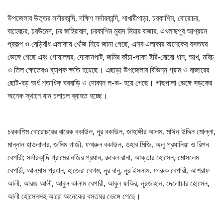
উপজেলার উত্তর সর্দারকান্দি, দক্ষিণ সর্দারকান্দি, শাখারীপাড়া, চরকাশিম, বোরোচর,
বাহেরচর, চরউমেদ, চর জহিরাবাদ, চরকাশিম মুরাদ মিয়ার বাজার, এখলাছপুর আশ্রয়ন
প্রকল্প ও বেড়িবাঁধ এলাকায় খোঁজ নিয়ে জানা গেছে, এসব এলাকার অনেকের বসতঘর
ভেঙ্গে গেছে এবং গোয়ালঘর, দোকানপাট, জমির কাঁচা-পাকা ইরি-বোরো ধান, আখ, মরিচ
ও তিল ক্ষেতেরও ব্যাপক ক্ষতি হয়েছে। এছাড়া উপজেলার বিভিন্ন গ্রাম ও বাজারের
ছোট-বড় অর্ধ শতাধিক ঘরবাড়ি ও দোকান ল-ভ- হয়ে গেছে। গাছপালা ভেঙ্গে সড়কের
অনেক স্থানে যান চলাচল ব্যাহত হচ্ছে।
চরকাশিম বোরোচরের বারেক বকাউল, নূর বকাউল, জাহাঙ্গীর আলম, মাঈন উদ্দিন মোল্লা,
মান্নান হাওলাদার, জসিম গাজী, ফখরুল বকাউল, ওহাব মিজি, অলু প্রধানিয়া ও রিপন
বেপারী; সর্দারকান্দি গ্রামের নজির প্রধান, রুবেল রানা, আক্তার হোসেন, মোসলেম
বেপারী, আলমাস প্রধান, হাজেরা বেগম, নূর বানু, নূর ইসলাম, ফারুক বেপারী, আশরাফ
আলী, আরজ আলী, আবুল কালাম বেপারী, আবুল ফকির, নূরজাহান, দেলোয়ার হোসেন,
আলী হোসেনসহ আরো অনেকের বসতঘর ভেঙ্গে গেছে।