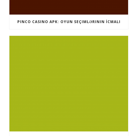
PINCO CASINO APK: OYUN SEÇIMLƏRININ İCMALI