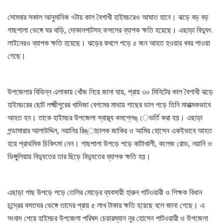
সোমবার সকাল আনুমানিক ৭টায় কাল বৈশাখী হাইমচরেও আঘাত হানে। ঝড়ে বড় বড়
গাছপালা ভেঙ্গে ঘর বাড়ি, দোকানপাটসহ ফসলের ব্যাপক ক্ষতি হয়েছে। এছাড়া বিদ্যুৎ
লাইনেরও ব্যাপক ক্ষতি হয়েছে। ঝড়ের কবলে পড়ে ৫ জন আহত হওয়ার খবর পাওয়া
গেছে।
উপজেলার বিভিন্ন এলাকায় খোঁজ নিয়ে জানা যায়, প্রায় ৩০ মিনিটের কাল বৈশাখী ঝড়ে
হাইমচরের ছোট লক্ষ্মীপুরের খাদিজা বেগমের মাথায় গাছের ডাল পড়ে তিনি মারাত্মকভাবে
আহত হন। তাকে হাইমচর উপজেলা স্বাস্থ্য কমপ্লেঙ্ েভর্তি করা হয়। এছাড়া
গন্ডামারার আলাউদ্দিন, নয়ানির রিঙ্াচালক জাকির ও আমির হোসেন একইভাবে আহত
হয়ে প্রাথমিক চিকিৎসা নেন। গাছপালা উপড়ে পড়ে কাটাখালী, কলেজ রোড, নয়ানি ও
ভিঙ্গুলিয়ায় বিদ্যুতের তার ছিড়ে বিদ্যুতের ব্যাপক ক্ষতি হয়।
এছাড়া গাছ উপড়ে পড়ে তেলির মোড়ের ব্যবসায়ী হারুন পাটওয়ারী ও শিক্ষক বিধান
চন্দ্রের বসতঘর ভেঙ্গে তাদের প্রায় ৫ লাখ টাকার ক্ষতি হয়েছে বলে জানা গেছে। এ
সংবাদ পেয়ে হাইমচর উপজেলা পরিষদ চেয়ারম্যান নূর হোসেন পাটওয়ারী ও উপজেলা