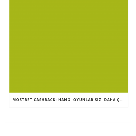
MOSTBET CASHBACK: HANGI OYUNLAR SIZI DAHA ÇOX QAZANA BILƏR?