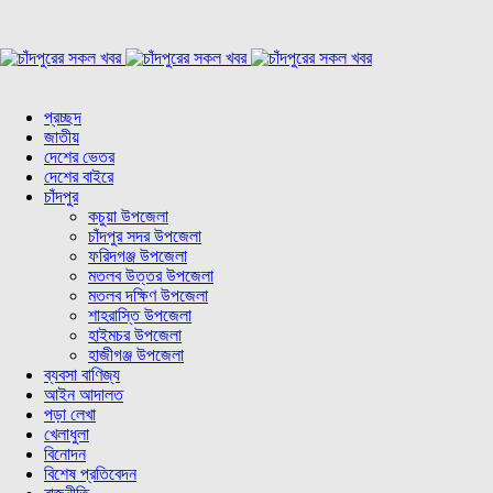
প্রচ্ছদ
জাতীয়
দেশের ভেতর
দেশের বাইরে
চাঁদপুর
কচুয়া উপজেলা
চাঁদপুর সদর উপজেলা
ফরিদগঞ্জ উপজেলা
মতলব উত্তর উপজেলা
মতলব দক্ষিণ উপজেলা
শাহরাস্তি উপজেলা
হাইমচর উপজেলা
হাজীগঞ্জ উপজেলা
ব্যবসা বাণিজ্য
আইন আদালত
পড়া লেখা
খেলাধুলা
বিনোদন
বিশেষ প্রতিবেদন