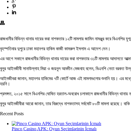
রাজধানীর বিভিন্ন থানায় দায়ের করা নাশকতার ১২টি মামলায় জামিন নামঞ্জুর করে বিএনপির য
বৃহস্পতিবার দুপুরে ঢাকা মহানগর হাকিম কাজী কামরুল ইসলাম এ আদেশ দেন।
এর আগে সকালে রাজধানীর বিভিন্ন থানায় দায়ের করা নাশকতার ৩১টি মামলায় আদালতে আত্ম
বুলুর আইনজীবী সানাউল্লাহ মিয়া ও জয়নুল আবদীন মেজবাহ বলেন, বিএনপি নেতা বরকত উল্লা
আইনজীবরা জানান, মহানগর হাকিমের ৭টি কোর্টে আজ এই মামলাগুলোর শুনানি হয়। এর মধ্যে ১
হয়নি।
প্রসঙ্গত, ২০১৫ সালে বিএনপির ঘোষিত হরতাল-অবরোধ চলাকালে রাজধানীর বিভিন্ন থানায় ন
বুলুর আইনজীবীরা আরো জানান, তার বিরুদ্ধে নাশকতাসহ সর্বমোট ৮০টি মামলা রয়েছে। বাক
Recent Posts
Pinco Casino APK: Oyun Seçimlərinin İcmalı