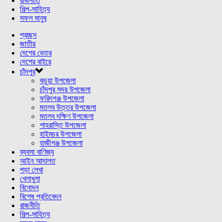
রাজনীতি
শিল্প-সাহিত্য
সফল মানুষ
প্রচ্ছদ
জাতীয়
দেশের ভেতর
দেশের বাইরে
চাঁদপুর
কচুয়া উপজেলা
চাঁদপুর সদর উপজেলা
ফরিদগঞ্জ উপজেলা
মতলব উত্তর উপজেলা
মতলব দক্ষিণ উপজেলা
শাহরাস্তি উপজেলা
হাইমচর উপজেলা
হাজীগঞ্জ উপজেলা
ব্যবসা বাণিজ্য
আইন আদালত
পড়া লেখা
খেলাধুলা
বিনোদন
বিশেষ প্রতিবেদন
রাজনীতি
শিল্প-সাহিত্য