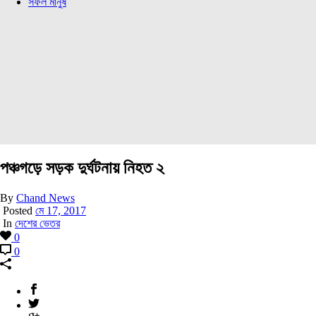
সফল মানুষ
পঞ্চগড়ে সড়ক দুর্ঘটনায় নিহত ২
By
Chand News
Posted
মে 17, 2017
In
দেশের ভেতর
0
0