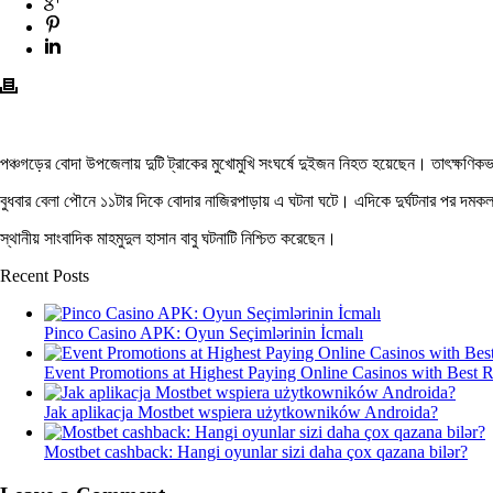
পঞ্চগড়ের বোদা উপজেলায় দুটি ট্রাকের মুখোমুখি সংঘর্ষে দুইজন নিহত হয়েছেন। তাৎক্ষণিক
বুধবার বেলা পৌনে ১১টার দিকে বোদার নাজিরপাড়ায় এ ঘটনা ঘটে। এদিকে দুর্ঘটনার পর দমক
স্থানীয় সাংবাদিক মাহমুদুল হাসান বাবু ঘটনাটি নিশ্চিত করেছেন।
Recent Posts
Pinco Casino APK: Oyun Seçimlərinin İcmalı
Event Promotions at Highest Paying Online Casinos with Best 
Jak aplikacja Mostbet wspiera użytkowników Androida?
Mostbet cashback: Hangi oyunlar sizi daha çox qazana bilər?