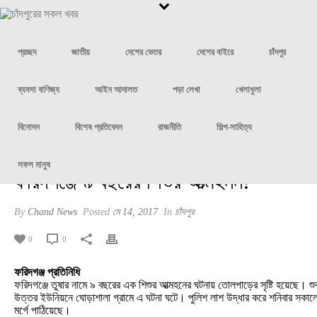
প্রচ্ছদ
জাতীয়
দেশের ভেতর
দেশের বাইরে
চাঁদপুর
ব্যবসা বাণিজ্য
আইন আদালত
পড়া লেখা
খেলাধুলা
বিনোদন
বিশেষ প্রতিবেদন
রাজনীতি
শিল্প-সাহিত্য
সফল মানুষ
ফরিদগঞ্জে ৯ বছরের শিশুর আত্মহনন!
By
Chand News
Posted
মে 14, 2017
In
চাঁদপুর
0
0
ফরিদগঞ্জ প্রতিনিধি
ফরিদগঞ্জে তুষার নামে ৯ বছরের এক শিশুর আত্মহনের ঘটনায় তোলপাড়ের সৃষ্টি হয়েছে। শ
উত্তর ইউনিয়নে ঘোড়াশালা গ্রামে এ ঘটনা ঘটে। পুলিশ লাশ উদ্ধার করে শনিবার সকালে 
মর্গে পাঠিয়েছে।