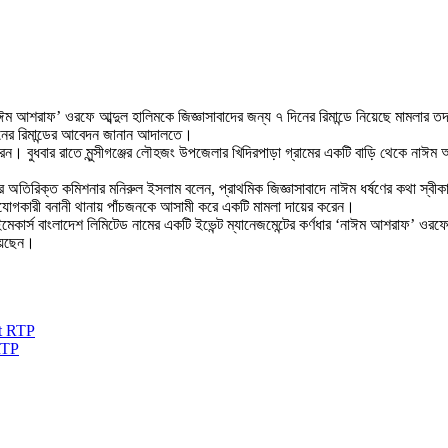
 আশরাফ’ ওরফে আব্দুল হালিমকে জিজ্ঞাসাবাদের জন্য ৭ দিনের রিমান্ডে নিয়েছে মামলার তদন্ত স
দিনের রিমান্ডের আবেদন জানান আদালতে।
েন। বুধবার রাতে মুন্সীগঞ্জের লৌহজং উপজেলার খিদিরপাড়া গ্রামের একটি বাড়ি থেকে নাঈম
পির অতিরিক্ত কমিশনার মনিরুল ইসলাম বলেন, প্রাথমিক জিজ্ঞাসাবাদে নাঈম ধর্ষণের কথা স্
অভিযোগকারী বনানী থানায় পাঁচজনকে আসামী করে একটি মামলা দায়ের করেন।
ার্স বাংলাদেশ লিমিটেড নামের একটি ইভেন্ট ম্যানেজমেন্টের কর্ণধার ‘নাঈম আশরাফ’ ওরফে
য়েছেন।
RTP