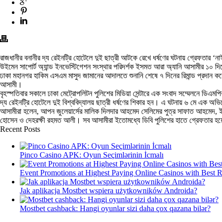
রাজধানীর বনানীর দ্য রেইনট্রি হোটেলে দুই ছাত্রী আটকে রেখে ধর্ষণের ঘটনায় গ্রেফতার ‘নাঈম
উইমেন সাপোর্ট অ্যান্ড ইনভেস্টিগেশন সংস্থার পরিদর্শক ইসমত আরা অ্যানি আসামীর ১০ 
ঢাকা মহানগর হাকিম এসএম মাসুদ জামানের আদালতে শুনানি শেষে ৭ দিনের রিমান্ড প্রদান কর
আসামী।
বৃহস্পতিবার সকালে ঢাকা মেট্রোপলিটন পুলিশের মিডিয়া সেন্টারে এক সংবাদ সম্মেলনে ডিএম
দ্য রেইনট্রি হোটেলে দুই বিশ্ববিদ্যালয় ছাত্রী ধর্ষণের শিকার হন। এ ঘটনায় ৬ মে এক 
আসামীরা হলেন, আপন জুলেয়ার্সের মালিক দিলদার আহমেদ সেলিমের পুত্র সাফাত আহমেদ, ইমেক
হোসেন ও দেহরক্ষী রহমত আলী। সব আসামীরা ইতোমধ্যে ডিবি পুলিশের হাতে গ্রেফতার হ
Recent Posts
Pinco Casino APK: Oyun Seçimlərinin İcmalı
Event Promotions at Highest Paying Online Casinos with Best 
Jak aplikacja Mostbet wspiera użytkowników Androida?
Mostbet cashback: Hangi oyunlar sizi daha çox qazana bilər?