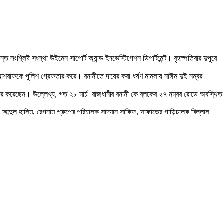
ংশ্লিষ্ট সংস্থা উইমেন সাপোর্ট অ্যান্ড ইনভেস্টিগেশন ডিপার্টমেন্ট। বৃহস্পতিবার দুপুরে
 আশরাফকে পুলিশ গ্রেফতার করে। বনানীতে দায়ের করা ধর্ষণ মামলায় নাঈম দুই নম্বর
বীকার করেছেন। উল্লেখ্য, গত ২৮ মার্চ রাজধানীর বনানী কে ব্লকের ২৭ নম্বর রোডে অবস্থিত
 আব্দুল হালিম, রেগনাম গ্রুপের পরিচালক সাদমান সাকিফ, সাফাতের গাড়িচালক বিল্লাল