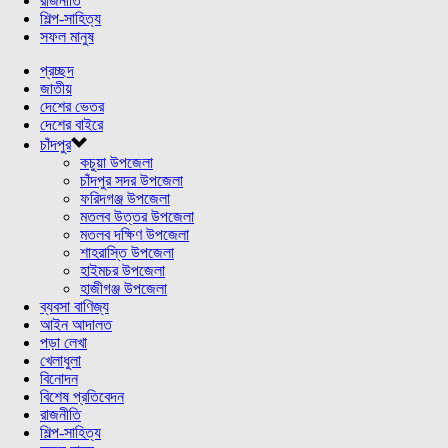
রাজনীতি
শিল্প-সাহিত্য
সফল মানুষ
প্রচ্ছদ
জাতীয়
দেশের ভেতর
দেশের বাইরে
চাঁদপুর
কচুয়া উপজেলা
চাঁদপুর সদর উপজেলা
ফরিদগঞ্জ উপজেলা
মতলব উত্তর উপজেলা
মতলব দক্ষিণ উপজেলা
শাহরাস্তি উপজেলা
হাইমচর উপজেলা
হাজীগঞ্জ উপজেলা
ব্যবসা বাণিজ্য
আইন আদালত
পড়া লেখা
খেলাধুলা
বিনোদন
বিশেষ প্রতিবেদন
রাজনীতি
শিল্প-সাহিত্য