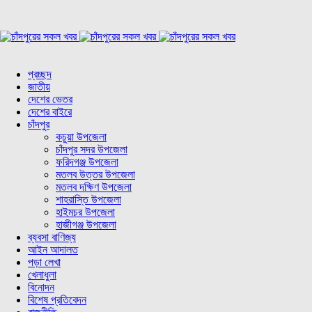
প্রচ্ছদ
জাতীয়
দেশের ভেতর
দেশের বাইরে
চাঁদপুর
কচুয়া উপজেলা
চাঁদপুর সদর উপজেলা
ফরিদগঞ্জ উপজেলা
মতলব উত্তর উপজেলা
মতলব দক্ষিণ উপজেলা
শাহরাস্তি উপজেলা
হাইমচর উপজেলা
হাজীগঞ্জ উপজেলা
ব্যবসা বাণিজ্য
আইন আদালত
পড়া লেখা
খেলাধুলা
বিনোদন
বিশেষ প্রতিবেদন