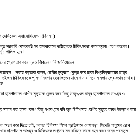
ংলাদেশ মেডিকেল অ্যাসোসিয়েশন (বিএমএ)।
পর্যন্ত সরকারি-বেসরকারি সব হাসপাতালে দায়িত্বরত চিকিৎসকরা কালোব্যাজ ধারণ করবেন।
মসূচি পালিত হবে।
্তিদের গ্রেফতার করে দ্রুত বিচারের দাবি জানিয়েছেন।
ছেন। সভায় বক্তারা বলেন, রোগীর মৃত্যুকে কেন্দ্র করে ঢাকা বিশ্ববিদ্যালয়ের ছাত্র
 আহত দুইজন চিকিৎসককে পুলিশ নিরাপদ হেফাজতের নামে থানায় নিয়ে মামলায় গ্রেফতার দেখায়।
েছে।
হাসপাতালে রোগীর মৃত্যুকে কেন্দ্র করে কিছু উচ্ছৃঙ্খল মানুষ হাসপাতালে ভাঙচুর ও
হের দাফন করা হলো কেন? কিছু গণমাধ্যম যদি ভুল চিকিৎসায় রোগীর মৃত্যুর কারণ উল্লেখ করে
্মরণ করে দিতে চাই, আমরা চিকিৎসা শিক্ষা প্রতিষ্ঠানে লেখাপড়া শিখেছি মানুষের রোগ
থায় হাসপাতাল ভাঙচুর ও চিকিৎসক লাঞ্ছনার সব দায়িত্ব তাকে বহন করার জন্য প্রস্তুত