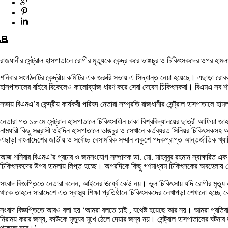
রাজধানীর সেন্ট্রাল হাসপাতালে রোগীর মৃত্যুকে কেন্দ্র করে ভাঙচুর ও চিকিৎসকদের ওপর হা
শনিবার সংগঠনটির কেন্দ্রীয় কমিটির এক জরুরি সভায় এ সিদ্ধান্ত নেয়া হয়েছে। এছাড়া রোব
হাসপাতালের বাইরে বিকেলেও কালোব্যাজ ধারণ করে সেবা দেবেন চিকিৎসকরা। বিএমএ সব শাখার ত
সভায় বিএমএ’র কেন্দ্রীয় কার্যকরী পরিষদ নেতারা সম্প্রতি রাজধানীর সেন্ট্রাল হাসপাতালে হা
নেতারা গত ১৮ মে সেন্ট্রাল হাসপাতালে চিকিৎসাধীন ঢাকা বিশ্ববিদ্যালয়ের ছাত্রী আফিয়া জ
নামধারী কিছু সন্ত্রাসী ওইদিন হাসপাতালে ভাঙচুর ও সেখানে কর্তব্যরত সিনিয়র চিকিৎসকসহ
এছাড়া বাংলাদেশের জাতীয় ও সর্বোচ্চ বেসামরিক সম্মান একুশে পদকপ্রাপ্ত আন্তর্জাতিক খ্
আজ শনিবার বিএমএ’র প্রচার ও জনসংযোগ সম্পাদক ডা. মো. মাহবুবুর রহমান স্বাক্ষরিত এক সং
চিকিৎসকদের উপর হামলায় লিপ্ত হচ্ছে। অপরদিকে কিছু গণমাধ্যম চিকিৎসকের অবহেলায় রো
সংবাদ বিজ্ঞপ্তিতে নেতারা বলেন, আইনের ঊর্ধ্বে কেউ নয়। ভুল চিকিৎসায় যদি রোগীর মৃত্য
থাকে তাহলে সারাদেশে এত স্বাস্থ্য শিক্ষা প্রতিষ্ঠানে চিকিৎসকদের লেখাপড়া শেখানো হচ্ছে 
সংবাদ বিজ্ঞপ্তিতে আরও বলা হয় ‘আমরা বলতে চাই , যথেষ্ট হয়েছে আর নয়। আমরা প্রতিবাদী
নিরাময় করার জন্য, কাউকে মৃত্যুর মুখে ঠেলে দেয়ার জন্য নয়। সেন্ট্রাল হাসপাতালের ঘটন