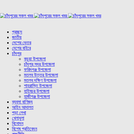
প্রচ্ছদ
জাতীয়
দেশের ভেতর
দেশের বাইরে
চাঁদপুর
কচুয়া উপজেলা
চাঁদপুর সদর উপজেলা
ফরিদগঞ্জ উপজেলা
মতলব উত্তর উপজেলা
মতলব দক্ষিণ উপজেলা
শাহরাস্তি উপজেলা
হাইমচর উপজেলা
হাজীগঞ্জ উপজেলা
ব্যবসা বাণিজ্য
আইন আদালত
পড়া লেখা
খেলাধুলা
বিনোদন
বিশেষ প্রতিবেদন