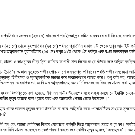
মলার প্রতিবাদে মঙ্গলবার (২৩ মে) সারাদেশে প্রাইভেট প্র্যাকটিস বন্ধের ঘোষণা দিয়েছে বা
বার (২১ মে) থেকে বৃহস্পতিবার (২৫ মে) পর্যন্ত প্রতিদিন সকাল ৮টা থেকে দুপুর আড়াইটা 
ত্ত্বাবধানে বৃহস্পতিবার (২৫ মে) দুপুর ১২টা থেকে ১টা পর্যন্ত এক ঘণ্টা মানববন্ধন কর্
মলা, মামলা ও ভাঙচুরের তীব্র নিন্দা জানিয়ে আগামী সাত দিনের মধ্যে ঘটনার সঙ্গে জড়িত ব্যক
াহান চৈতি’র অকাল মৃত্যুতে গভীর শোক ও শোকসন্তপ্ত পরিবারের প্রতি গভীর সমবেদনা জানিয়ে
 অন্যান্য চিকিৎসক ও স্বাস্থ্যকর্মীকে মারধর করে মারাত্মকভাবে আহত করে। শুধু তাই নয়,
যাতিসম্পন্ন অধ্যাপক ডা. এ বি এম আব্দুল্লাহসহ অন্য চিকিৎসকদের বিরুদ্ধে মামলা করা হয়
বাদ বিজ্ঞপ্তিতে বলা হয়েছে, ‘বিএমএ গভীর উদ্বেগের সঙ্গে লক্ষ্য করছে যে ইদানীং যেকোনো 
গীর মৃত্যু হয়েছে বলে প্রচার করে এক আত্মঘাতী খেলায় মেতে উঠেছেন।’
ু হয়ে থাকে তাহলে মৃত্যুর কারণ উদঘাটন না করে তড়িঘড়ি করে পোস্টমর্টেমের মাধ্যমে মৃতদে
কেন?
 হব এবং আমরা দোষীদের বিচারে যেকোনো কর্মসূচি দিয়ে আন্দোলনে যেতে বাধ্য হব। সবাইকে স
ার জন্য যিনি মামলা করেছেন তাকেই প্রমাণ করতে হবে রোগীর মৃত্যু হয়েছে ‘অবহেলায়’। অন্য