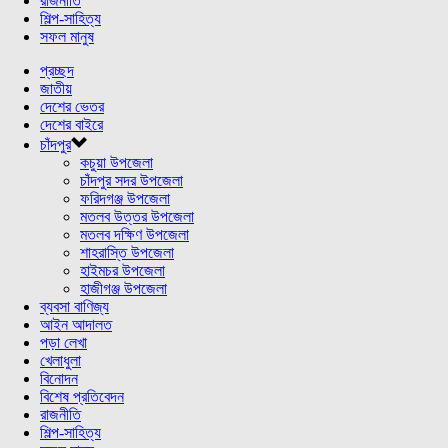
রাজনীতি
শিল্প-সাহিত্য
সফল মানুষ
প্রচ্ছদ
জাতীয়
দেশের ভেতর
দেশের বাইরে
চাঁদপুর
কচুয়া উপজেলা
চাঁদপুর সদর উপজেলা
ফরিদগঞ্জ উপজেলা
মতলব উত্তর উপজেলা
মতলব দক্ষিণ উপজেলা
শাহরাস্তি উপজেলা
হাইমচর উপজেলা
হাজীগঞ্জ উপজেলা
ব্যবসা বাণিজ্য
আইন আদালত
পড়া লেখা
খেলাধুলা
বিনোদন
বিশেষ প্রতিবেদন
রাজনীতি
শিল্প-সাহিত্য