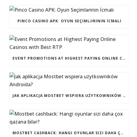
PINCO CASINO APK: OYUN SEÇIMLƏRININ İCMALI
EVENT PROMOTIONS AT HIGHEST PAYING ONLINE CASINOS WITH BEST RTP
JAK APLIKACJA MOSTBET WSPIERA UŻYTKOWNIKÓW ANDROIDA?
MOSTBET CASHBACK: HANGI OYUNLAR SIZI DAHA ÇOX QAZANA BILƏR?