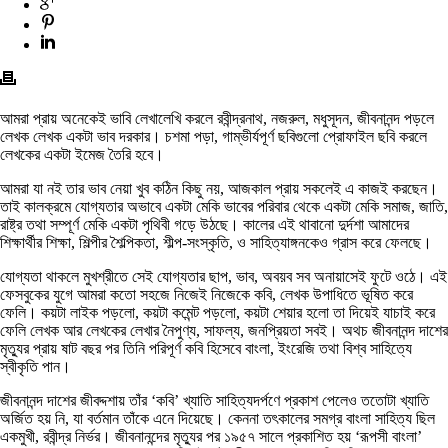
আমরা প্রায় অনেকেই ভাবি লেখালেখি করলে রবীন্দ্রনাথ, নজরুল, মধুসূদন, জীবনানন্দ পড়লে
লেখক লেখক একটা ভাব দরকার। চশমা পড়া, গাম্ভীর্যপূর্ণ ছবিগুলো প্রোফাইল ছবি করলে
লেখকের একটা ইমেজ তৈরি হবে।
আমরা যা নই তার ভাব নেয়া খুব কঠিন কিছু নয়, আজকাল প্রায় সকলেই এ কাজই করছেন।
তাই কালক্রমে যোগ্যতার অভাবে একটা মেকি ভাবের পরিবার থেকে একটা মেকি সমাজ, জাতি,
রাষ্ট্র তথা সম্পূর্ণ মেকি একটা পৃথিবী গড়ে উঠছে। কালের এই থাবানো দুর্দশা আমাদের
শিক্ষার্থীর শিক্ষা, শিল্পীর শৈল্পিকতা, শীল্প-সংস্কৃতি, ও সাহিত্যাঙ্গনকেও গ্রাস করে ফেলছে।
যোগ্যতা থাকলে মুখশ্রীতে সেই যোগ্যতার ছাপ, ভাব, অবয়ব সব অনায়াসেই ফুটে ওঠে। এই
ফেসবুকের যুগে আমরা কতো সহজে নিজেই নিজেকে কবি, লেখক উপাধিতে ভূষিত করে
ফেলি। কয়টা লাইক পড়লো, কয়টা কমেন্ট পড়লো, কয়টা শেয়ার হলো তা দিয়েই যাচাই করে
ফেলি লেখক আর লেখকের লেখার নৈপুণ্য, সাফল্য, জনপ্রিয়তা সবই। অথচ জীবনানন্দ দাশের
মৃত্যুর প্রায় ষাট বছর পর তিনি পরিপূর্ণ কবি হিসেবে বাংলা, ইংরেজি তথা বিশ্ব সাহিত্যে
স্বীকৃতি পান।
জীবনানন্দ দাশের জীবদ্দশায় তাঁর ‘কবি’ খ্যাতি সাহিত্যদর্পণে প্রকাশ পেলেও ততোটা খ্যাতি
অর্জিত হয় নি, যা বর্তমান তাঁকে এনে দিয়েছে। কেননা তৎকালের সমগ্র বাংলা সাহিত্য ছিল
একমুখী, রবীন্দ্র নির্ভর। জীবনানন্দের মৃত্যুর পর ১৯৫৭ সালে প্রকাশিত হয় ‘রূপসী বাংলা’