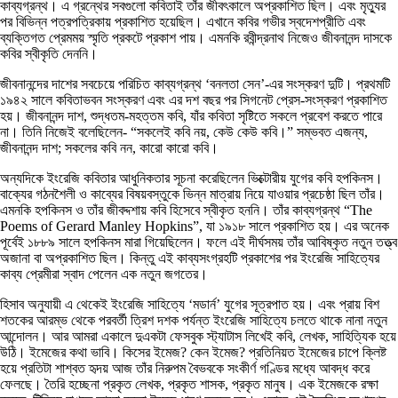
কাব্যগ্রন্থ। এ গ্রন্থের সবগুলো কবিতাই তাঁর জীবৎকালে অপ্রকাশিত ছিল। এবং মৃত্যুর
পর বিভিন্ন পত্রপত্রিকায় প্রকাশিত হয়েছিল। এখানে কবির গভীর স্বদেশপ্রীতি এবং
ব্যক্তিগত প্রেমময় স্মৃতি প্রকটে প্রকাশ পায়। এমনকি রবীন্দ্রনাথ নিজেও জীবনানন্দ দাসকে
কবির স্বীকৃতি দেননি।
জীবনানন্দের দাশের সবচেয়ে পরিচিত কাব্যগ্রন্থ ‘বনলতা সেন’-এর সংস্করণ দুটি। প্রথমটি
১৯৪২ সালে কবিতাভবন সংস্করণ এবং এর দশ বছর পর সিগনেট প্রেস-সংস্করণ প্রকাশিত
হয়। জীবনানন্দ দাশ, শুদ্ধতম-মহত্তম কবি, যাঁর কবিতা সৃষ্টিতে সকলে প্রবেশ করতে পারে
না। তিনি নিজেই বলেছিলেন- “সকলেই কবি নয়, কেউ কেউ কবি।” সম্ভবত এজন্য,
জীবনানন্দ দাশ; সকলের কবি নন, কারো কারো কবি।
অন্যদিকে ইংরেজি কবিতার আধুনিকতার সূচনা করেছিলেন ভিক্টোরীয় যুগের কবি হপকিনস।
বাক্যের গঠনশৈলী ও কাব্যের বিষয়বস্তুকে ভিন্ন মাত্রায় নিয়ে যাওয়ার প্রচেষ্ঠা ছিল তাঁর।
এমনকি হপকিনস ও তাঁর জীবদ্দশায় কবি হিসেবে স্বীকৃত হননি। তাঁর কাব্যগ্রন্থ “The
Poems of Gerard Manley Hopkins”, যা ১৯১৮ সালে প্রকাশিত হয়। এর অনেক
পূর্বেই ১৮৮৯ সালে হপকিনস মারা গিয়েছিলেন। ফলে এই দীর্ঘসময় তাঁর আবিষ্কৃত নতুন তত্ত্ব
অজানা বা অপ্রকাশিত ছিল। কিন্তু এই কাব্যসংগ্রহটি প্রকাশের পর ইংরেজি সাহিত্যের
কাব্য প্রেমীরা স্বাদ পেলেন এক নতুন জগতের।
হিসাব অনুযায়ী এ থেকেই ইংরেজি সাহিত্যে ‘মডার্ন’ যুগের সূত্রপাত হয়। এবং প্রায় বিশ
শতকের আরম্ভ থেকে পরবর্তী ত্রিশ দশক পর্যন্ত ইংরেজি সাহিত্যে চলতে থাকে নানা নতুন
আন্দোলন। আর আমরা একালে দুএকটা ফেসবুক স্ট্যাটাস লিখেই কবি, লেখক, সাহিত্যিক হয়ে
উঠি। ইমেজের কথা ভাবি। কিসের ইমেজ? কেন ইমেজ? প্রতিনিয়ত ইমেজের চাপে ক্লিষ্ট
হয়ে প্রতিটা শাশ্বত হৃদয় আজ তাঁর নিরুপম বৈভবকে সংকীর্ণ গণ্ডির মধ্যে আবদ্ধ করে
ফেলছে। তৈরি হচ্ছেনা প্রকৃত লেখক, প্রকৃত শাসক, প্রকৃত মানুষ। এক ইমেজকে রক্ষা