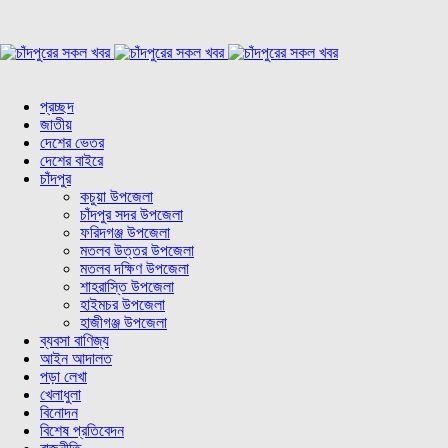
প্রচ্ছদ
জাতীয়
দেশের ভেতর
দেশের বাইরে
চাঁদপুর
কচুয়া উপজেলা
চাঁদপুর সদর উপজেলা
ফরিদগঞ্জ উপজেলা
মতলব উত্তর উপজেলা
মতলব দক্ষিণ উপজেলা
শাহরাস্তি উপজেলা
হাইমচর উপজেলা
হাজীগঞ্জ উপজেলা
ব্যবসা বাণিজ্য
আইন আদালত
পড়া লেখা
খেলাধুলা
বিনোদন
বিশেষ প্রতিবেদন