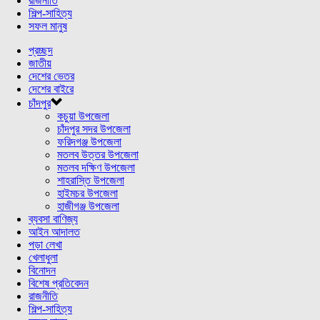
রাজনীতি
শিল্প-সাহিত্য
সফল মানুষ
প্রচ্ছদ
জাতীয়
দেশের ভেতর
দেশের বাইরে
চাঁদপুর
কচুয়া উপজেলা
চাঁদপুর সদর উপজেলা
ফরিদগঞ্জ উপজেলা
মতলব উত্তর উপজেলা
মতলব দক্ষিণ উপজেলা
শাহরাস্তি উপজেলা
হাইমচর উপজেলা
হাজীগঞ্জ উপজেলা
ব্যবসা বাণিজ্য
আইন আদালত
পড়া লেখা
খেলাধুলা
বিনোদন
বিশেষ প্রতিবেদন
রাজনীতি
শিল্প-সাহিত্য