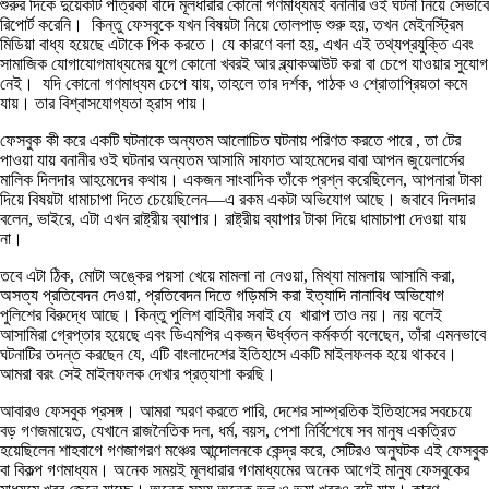
শুরুর দিকে দুয়েকটি পত্রিকা বাদে মূলধারার কোনো গণমাধ্যমই বনানীর ওই ঘটনা নিয়ে সেভাবে
রিপোর্ট করেনি। কিন্তু ফেসবুকে যখন বিষয়টা নিয়ে তোলপাড় শুরু হয়, তখন মেইনস্ট্রিম
মিডিয়া বাধ্য হয়েছে এটাকে পিক করতে। যে কারণে বলা হয়, এখন এই তথ্যপ্রযুক্তি এবং
সামাজিক যোগাযোগমাধ্যমের যুগে কোনো খবরই আর ব্ল্যাকআউট করা বা চেপে যাওয়ার সুযোগ
নেই। যদি কোনো গণমাধ্যম চেপে যায়, তাহলে তার দর্শক, পাঠক ও শ্রোতাপ্রিয়তা কমে
যায়। তার বিশ্বাসযোগ্যতা হ্রাস পায়।
ফেসবুক কী করে একটি ঘটনাকে অন্যতম আলোচিত ঘটনায় পরিণত করতে পারে , তা টের
পাওয়া যায় বনানীর ওই ঘটনার অন্যতম আসামি সাফাত আহমেদের বাবা আপন জুয়েলার্সের
মালিক দিলদার আহমেদের কথায়। একজন সাংবাদিক তাঁকে প্রশ্ন করেছিলেন, আপনারা টাকা
দিয়ে বিষয়টা ধামাচাপা দিতে চেয়েছিলেন—এ রকম একটা অভিযোগ আছে। জবাবে দিলদার
বলেন, ভাইরে, এটা এখন রাষ্ট্রীয় ব্যাপার। রাষ্ট্রীয় ব্যাপার টাকা দিয়ে ধামাচাপা দেওয়া যায়
না।
তবে এটা ঠিক, মোটা অঙ্কের পয়সা খেয়ে মামলা না নেওয়া, মিথ্যা মামলায় আসামি করা,
অসত্য প্রতিবেদন দেওয়া, প্রতিবেদন দিতে গড়িমসি করা ইত্যাদি নানাবিধ অভিযোগ
পুলিশের বিরুদ্ধে আছে। কিন্তু পুলিশ বাহিনীর সবাই যে খারাপ তাও নয়। নয় বলেই
আসামিরা গ্রেপ্তার হয়েছে এবং ডিএমপির একজন ঊর্ধ্বতন কর্মকর্তা বলেছেন, তাঁরা এমনভাবে
ঘটনাটির তদন্ত করছেন যে, এটি বাংলাদেশের ইতিহাসে একটি মাইলফলক হয়ে থাকবে।
আমরা বরং সেই মাইলফলক দেখার প্রত্যাশা করছি।
আবারও ফেসবুক প্রসঙ্গ। আমরা স্মরণ করতে পারি, দেশের সাম্প্রতিক ইতিহাসের সবচেয়ে
বড় গণজমায়েত, যেখানে রাজনৈতিক দল, ধর্ম, বয়স, পেশা নির্বিশেষে সব মানুষ একত্রিত
হয়েছিলেন শাহবাগে গণজাগরণ মঞ্চের আন্দোলনকে কেন্দ্র করে, সেটিরও অনুঘটক এই ফেসবুক
বা বিকল্প গণমাধ্যম। অনেক সময়ই মূলধারার গণমাধ্যমের অনেক আগেই মানুষ ফেসবুকের