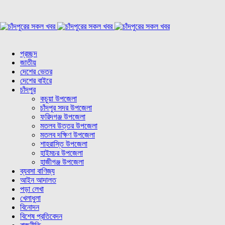
প্রচ্ছদ
জাতীয়
দেশের ভেতর
দেশের বাইরে
চাঁদপুর
কচুয়া উপজেলা
চাঁদপুর সদর উপজেলা
ফরিদগঞ্জ উপজেলা
মতলব উত্তর উপজেলা
মতলব দক্ষিণ উপজেলা
শাহরাস্তি উপজেলা
হাইমচর উপজেলা
হাজীগঞ্জ উপজেলা
ব্যবসা বাণিজ্য
আইন আদালত
পড়া লেখা
খেলাধুলা
বিনোদন
বিশেষ প্রতিবেদন