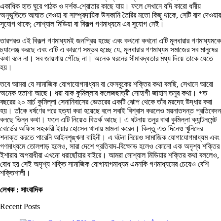
একাধিক হাত ঘুরে পাঠক ও দর্শক-শ্রোতার কাছে যায়। ফলে সেখানে যদি কারো ধর্মীয়
অনুভূতিতে আঘাত দেওয়া বা সাম্প্রদায়িক উসকানি তৈরির মতো কিছু থাকে, সেটি বাদ দেওয়ার
সুযোগ থাকে; সোশ্যাল মিডিয়া বা বিকল্প গণমাধ্যমে এর সুযোগ নেই।
তারপরও এই বিকল্প গণমাধ্যমই জনপ্রিয় হচ্ছে এবং কখনো কখনো এটি মূলধারার গণমাধ্যমকে
চ্যালেঞ্জ করছে এবং এটি এ কারণে সম্ভব হচ্ছে যে, মূলধারার গণমাধ্যম সমাজের সব মানুষের
কথা বলে না। সব জায়গায় পৌঁছে না। অনেক ধরনের সীমাবদ্ধতার মধ্য দিয়ে তাকে যেতে
হয়।
তবে আমরা যে সামাজিক যোগাযোগমাধ্যম বা ফেসবুকের শক্তির কথা বলছি, সেখানে আরো
অনেক হতাশা আছে। ধরা যাক কুমিল্লার কলেজছাত্রী সোহাগী জাহান তনুর কথা। গত
বছরের ২০ মার্চ কুমিল্লা সেনানিবাসের ভেতরের একটি ঝোপ থেকে তাঁর মরদেহ উদ্ধার করা
হয়। তাঁকে ধর্ষণের পরে হত্যা করা হয়েছে বলে সবাই বিশ্বাস করলেও ময়নাতদন্ত প্রতিবেদন
বলছে ভিন্ন কথা। ফলে এটি নিয়েও বিতর্ক আছে। এ ঘটনায় তনুর বাবা কুমিল্লা ক্যান্টনমেন্ট
বোর্ডের অফিস সহকারী ইয়ার হোসেন থানায় মামলা করেন। কিন্তু এত দিনেও খুনিদের
শনাক্ত করতে পারেনি আইনশৃঙ্খলা বাহিনী। এ ঘটনা নিয়েও সামাজিক যোগাযোগমাধ্যম এবং
গণমাধ্যমে তোলপাড় হলেও, সারা দেশে প্রতিবাদ-বিক্ষোভ হলেও কোনো এক অদৃশ্য শক্তির
ইশারায় অপরাধীরা এখনো ধরাছোঁয়ার বাইরে। আমরা সোশ্যাল মিডিয়ার শক্তির কথা বললেও,
বোধ হয় সেই অদৃশ্য শক্তি সামাজিক যোগাযাগমাধ্যম এমনকি গণমাধ্যমের চেয়েও বেশি
শক্তিশালী।
লেখক : সাংবাদিক
Recent Posts