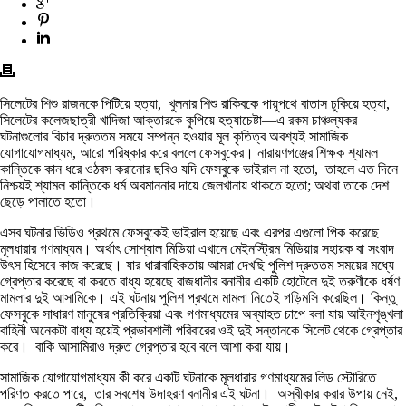
সিলেটের শিশু রাজনকে পিটিয়ে হত্যা, খুলনার শিশু রাকিবকে পায়ুপথে বাতাস ঢুকিয়ে হত্যা,
সিলেটের কলেজছাত্রী খাদিজা আক্তারকে কুপিয়ে হত্যাচেষ্টা—এ রকম চাঞ্চল্যকর
ঘটনাগুলোর বিচার দ্রুততম সময়ে সম্পন্ন হওয়ার মূল কৃতিত্ব অবশ্যই সামাজিক
যোগাযোগমাধ্যম, আরো পরিষ্কার করে বললে ফেসবুকের। নারায়ণগঞ্জের শিক্ষক শ্যামল
কান্তিকে কান ধরে ওঠবস করানোর ছবিও যদি ফেসবুকে ভাইরাল না হতো, তাহলে এত দিনে
নিশ্চয়ই শ্যামল কান্তিকে ধর্ম অবমাননার দায়ে জেলখানায় থাকতে হতো; অথবা তাকে দেশ
ছেড়ে পালাতে হতো।
এসব ঘটনার ভিডিও প্রথমে ফেসবুকেই ভাইরাল হয়েছে এবং এরপর এগুলো পিক করেছে
মূলধারার গণমাধ্যম। অর্থাৎ সোশ্যাল মিডিয়া এখানে মেইনস্ট্রিম মিডিয়ার সহায়ক বা সংবাদ
উৎস হিসেবে কাজ করেছে। যার ধারাবাহিকতায় আমরা দেখছি পুলিশ দ্রুততম সময়ের মধ্যে
গ্রেপ্তার করেছে বা করতে বাধ্য হয়েছে রাজধানীর বনানীর একটি হোটেলে দুই তরুণীকে ধর্ষণ
মামলার দুই আসামিকে। এই ঘটনায় পুলিশ প্রথমে মামলা নিতেই গড়িমসি করেছিল। কিন্তু
ফেসবুকে সাধারণ মানুষের প্রতিক্রিয়া এবং গণমাধ্যমের অব্যাহত চাপে বলা যায় আইনশৃঙ্খলা
বাহিনী অনেকটা বাধ্য হয়েই প্রভাবশালী পরিবারের ওই দুই সন্তানকে সিলেট থেকে গ্রেপ্তার
করে। বাকি আসামিরাও দ্রুত গ্রেপ্তার হবে বলে আশা করা যায়।
সামাজিক যোগাযোগমাধ্যম কী করে একটি ঘটনাকে মূলধারার গণমাধ্যমের লিড স্টোরিতে
পরিণত করতে পারে, তার সবশেষ উদাহরণ বনানীর এই ঘটনা। অস্বীকার করার উপায় নেই,