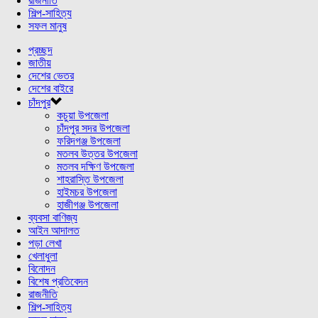
রাজনীতি
শিল্প-সাহিত্য
সফল মানুষ
প্রচ্ছদ
জাতীয়
দেশের ভেতর
দেশের বাইরে
চাঁদপুর
কচুয়া উপজেলা
চাঁদপুর সদর উপজেলা
ফরিদগঞ্জ উপজেলা
মতলব উত্তর উপজেলা
মতলব দক্ষিণ উপজেলা
শাহরাস্তি উপজেলা
হাইমচর উপজেলা
হাজীগঞ্জ উপজেলা
ব্যবসা বাণিজ্য
আইন আদালত
পড়া লেখা
খেলাধুলা
বিনোদন
বিশেষ প্রতিবেদন
রাজনীতি
শিল্প-সাহিত্য