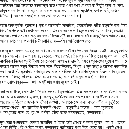
মাধ্যমে খবর জেনে যাচ্ছে। অনেক সময় অনেক ভুল ও ভুয়া খবরও রটে যায়। কারণ
স্মার্টফোন আর ইন্টারনেট সহজলভ্য হতে থাকায় এখন যখন যেখানে যা কিছুই ঘটুক না কেন,
মানুষ তৎক্ষণাৎ তা ফেসবুকে আপলোড করে দেয়। কখনো স্ট্যাটাস, কখনো ছবি, কখনো
ভিডিও। অনেক সময়ই তার সত্যতা নিয়েও প্রশ্ন থাকে।
আসা যাক ব্লগিং প্রসঙ্গে। ব্লগে অনেকেই সামাজিক, রাজনৈতিক, ধর্মীয় ইত্যাদি নানা বিষয়
নিয়ে বিশ্লেষণধর্মী লেখালেখি করেন। এখানে অনেক তথ্যমূলক লেখা যেমন থাকে, তেমনি
অনেক লেখা সমাজের মানুষের মধ্যে বিভেদ সৃষ্টি করে, কখনো ধর্মীয় অনুভূতিতে আঘাত দেয়,
আবার কখনো সাম্প্রদায়িক উসকানি দেয়—এমন অভিযোগও মেলে।
ফেসবুক ও ব্লগে যেহেতু সরাসরি কোনো করপোরেট প্রতিষ্ঠানের নিয়ন্ত্রণ নেই, যেহেতু এখানে
সরকার সরকারি নাক গলায় না, যেহেতু এখানে রাজনৈতিক প্রভাব বিস্তারের সুযোগ কম, তাই
নাগরিকরা নিজের প্রতিক্রিয়া কোনোরকম সম্পাদনা ছাড়াই এখানে প্রকাশের সুযোগ পায়। যে
কারণে অনেক সত্য বিষয়ের সঙ্গে সঙ্গে বিভ্রান্তিকর, মিথ্যা ও ভুল তথ্যও হামেশা প্রকাশিত
হয়। এখানেই মূলধারার গণমাধ্যমের সঙ্গে সামাজিক যোগাযোগমাধ্যম বা বিকল্প গণমাধ্যমের
তফাৎ। কিন্তু তারপরও এখন অনেক বড় বড় ঘটনারই অনুঘটক এই সামাজিক
যোগাযোগমাধ্যম—এ কথা অস্বীকার করার সুযোগ নেই।
বলা হয়ে থাকে, সোশ্যাল মিডিয়ার কল্যাণে মুক্তচিন্তা এবং মত প্রকাশের স্বাধীনতা নিশ্চিত
করা অনেক সহজতর হয়েছে। কিন্তু মুক্তচিন্তা আর মত প্রকাশের স্বাধীনতার নামে
অন্যের ব্যক্তিগত জানালায় টোকা দেওয়া , অন্যকে হেয় করা, কারো ধর্মীয় অনুভূতিতে
আঘাত দেওয়া, সাম্প্রদায়িক উসকানি দেওয়া—ইত্যাদিও ঘটেছে। ফলে মূলধারার
গণমাধ্যমের সঙ্গে এর প্রধান পার্থক্য রচিত হচ্ছে দায়বদ্ধতায়, সম্পাদনায়।
মূলধারার গণমাধ্যমে একজন সাংবাদিক যা ইচ্ছে তাই লেখার বা বলার সুযোগ পান না। তাকে
একটা নির্দিষ্ট গেট পেরিয়ে অর্থাৎ সম্পাদনার প্রক্রিয়ার মধ্য দিয়ে যেতে হয়। একটি লেখা