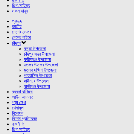
রাজনীতি
শিল্প-সাহিত্য
সফল মানুষ
প্রচ্ছদ
জাতীয়
দেশের ভেতর
দেশের বাইরে
চাঁদপুর
কচুয়া উপজেলা
চাঁদপুর সদর উপজেলা
ফরিদগঞ্জ উপজেলা
মতলব উত্তর উপজেলা
মতলব দক্ষিণ উপজেলা
শাহরাস্তি উপজেলা
হাইমচর উপজেলা
হাজীগঞ্জ উপজেলা
ব্যবসা বাণিজ্য
আইন আদালত
পড়া লেখা
খেলাধুলা
বিনোদন
বিশেষ প্রতিবেদন
রাজনীতি
শিল্প-সাহিত্য