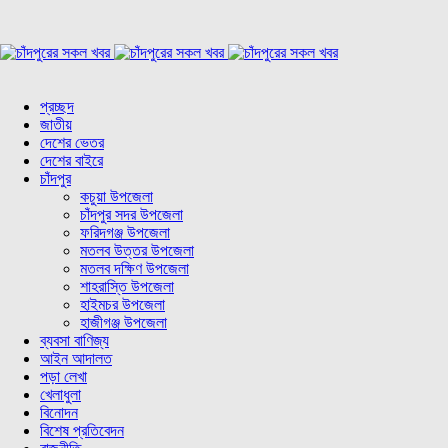
প্রচ্ছদ
জাতীয়
দেশের ভেতর
দেশের বাইরে
চাঁদপুর
কচুয়া উপজেলা
চাঁদপুর সদর উপজেলা
ফরিদগঞ্জ উপজেলা
মতলব উত্তর উপজেলা
মতলব দক্ষিণ উপজেলা
শাহরাস্তি উপজেলা
হাইমচর উপজেলা
হাজীগঞ্জ উপজেলা
ব্যবসা বাণিজ্য
আইন আদালত
পড়া লেখা
খেলাধুলা
বিনোদন
বিশেষ প্রতিবেদন