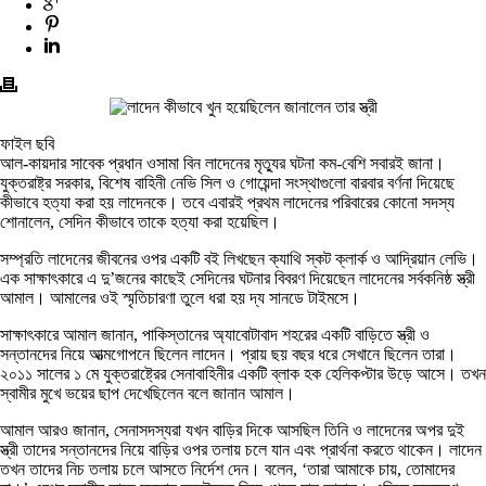
ফাইল ছবি
আল-কায়দার সাবেক প্রধান ওসামা বিন লাদেনের মৃত্যুর ঘটনা কম-বেশি সবারই জানা।
যুক্তরাষ্ট্র সরকার, বিশেষ বাহিনী নেভি সিল ও গোয়েন্দা সংস্থাগুলো বারবার বর্ণনা দিয়েছে
কীভাবে হত্যা করা হয় লাদেনকে। তবে এবারই প্রথম লাদেনের পরিবারের কোনো সদস্য
শোনালেন, সেদিন কীভাবে তাকে হত্যা করা হয়েছিল।
সম্প্রতি লাদেনের জীবনের ওপর একটি বই লিখছেন ক্যাথি স্কট ক্লার্ক ও আদ্রিয়ান লেভি।
এক সাক্ষাৎকারে এ দু’জনের কাছেই সেদিনের ঘটনার বিবরণ দিয়েছেন লাদেনের সর্বকনিষ্ঠ স্ত্রী
আমাল। আমালের ওই স্মৃতিচারণা তুলে ধরা হয় দ্য সানডে টাইমসে।
সাক্ষাৎকারে আমাল জানান, পাকিস্তানের অ্যাবোটাবাদ শহরের একটি বাড়িতে স্ত্রী ও
সন্তানদের নিয়ে আত্মগোপনে ছিলেন লাদেন। প্রায় ছয় বছর ধরে সেখানে ছিলেন তারা।
২০১১ সালের ১ মে যুক্তরাষ্ট্রের সেনাবাহিনীর একটি ব্লাক হক হেলিকপ্টার উড়ে আসে। তখন
স্বামীর মুখে ভয়ের ছাপ দেখেছিলেন বলে জানান আমাল।
আমাল আরও জানান, সেনাসদস্যরা যখন বাড়ির দিকে আসছিল তিনি ও লাদেনের অপর দুই
স্ত্রী তাদের সন্তানদের নিয়ে বাড়ির ওপর তলায় চলে যান এবং প্রার্থনা করতে থাকেন। লাদেন
তখন তাদের নিচ তলায় চলে আসতে নির্দেশ দেন। বলেন, ‘তারা আমাকে চায়, তোমাদের