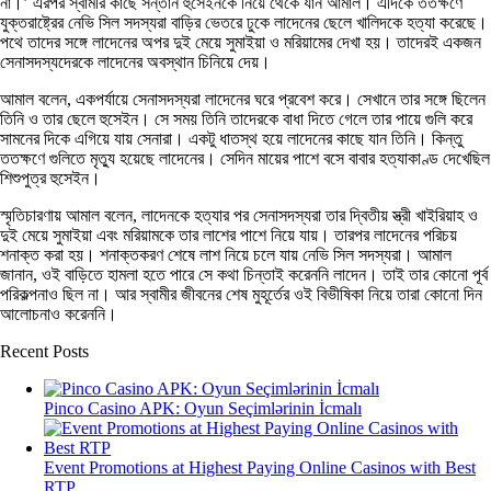
না।’ এরপর স্বামীর কাছে সন্তান হুসেইনকে নিয়ে থেকে যান আমাল। এদিকে ততক্ষণে
যুক্তরাষ্ট্রের নেভি সিল সদস্যরা বাড়ির ভেতরে ঢুকে লাদেনের ছেলে খালিদকে হত্যা করেছে।
পথে তাদের সঙ্গে লাদেনের অপর দুই মেয়ে সুমাইয়া ও মরিয়ামের দেখা হয়। তাদেরই একজন
সেনাসদস্যদেরকে লাদেনের অবস্থান চিনিয়ে দেয়।
আমাল বলেন, একপর্যায়ে সেনাসদস্যরা লাদেনের ঘরে প্রবেশ করে। সেখানে তার সঙ্গে ছিলেন
তিনি ও তার ছেলে হুসেইন। সে সময় তিনি তাদেরকে বাধা দিতে গেলে তার পায়ে গুলি করে
সামনের দিকে এগিয়ে যায় সেনারা। একটু ধাতস্থ হয়ে লাদেনের কাছে যান তিনি। কিন্তু
ততক্ষণে গুলিতে মৃত্যু হয়েছে লাদেনের। সেদিন মায়ের পাশে বসে বাবার হত্যাকাণ্ড দেখেছিল
শিশুপুত্র হুসেইন।
স্মৃতিচারণায় আমাল বলেন, লাদেনকে হত্যার পর সেনাসদস্যরা তার দ্বিতীয় স্ত্রী খাইরিয়াহ ও
দুই মেয়ে সুমাইয়া এবং মরিয়ামকে তার লাশের পাশে নিয়ে যায়। তারপর লাদেনের পরিচয়
শনাক্ত করা হয়। শনাক্তকরণ শেষে লাশ নিয়ে চলে যায় নেভি সিল সদস্যরা। আমাল
জানান, ওই বাড়িতে হামলা হতে পারে সে কথা চিন্তাই করেননি লাদেন। তাই তার কোনো পূর্ব
পরিকল্পনাও ছিল না। আর স্বামীর জীবনের শেষ মুহূর্তের ওই বিভীষিকা নিয়ে তারা কোনো দিন
আলোচনাও করেননি।
Recent Posts
Pinco Casino APK: Oyun Seçimlərinin İcmalı
Event Promotions at Highest Paying Online Casinos with Best
RTP