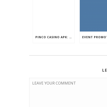
PINCO CASINO APK: OYUN SEÇIMLƏRININ İCMALI
L