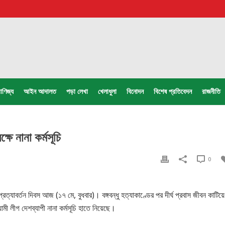
াণিজ্য
আইন আদালত
পড়া লেখা
খেলাধুলা
বিনোদন
বিশেষ প্রতিবেদন
রাজনীতি
ষে নানা কর্মসূচি
0
্রত্যাবর্তন দিবস আজ (১৭ মে, বুধবার)। বঙ্গবন্ধু হত্যাকাণ্ডের পর দীর্ঘ প্রবাস জীবন কাটিয়ে
 লীগ দেশব্যাপী নানা কর্মসূচি হাতে নিয়েছে।