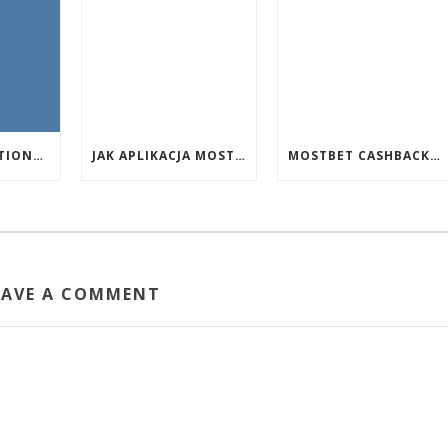
EVENT PROMOTIONS AT HIGHEST PAYING ONLINE CASINOS WITH BEST RTP
JAK APLIKACJA MOSTBET WSPIERA UŻYTKOWNIKÓW ANDROIDA?
MOSTBET CASHBACK: HANGI OYUNLAR SIZI DAHA ÇOX QAZANA BILƏR?
EAVE A COMMENT