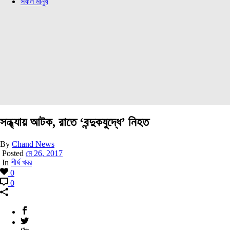
সফল মানুষ
সন্ধ্যায় আটক, রাতে ‘বন্দুকযুদ্ধে’ নিহত
By
Chand News
Posted
মে 26, 2017
In
শীর্ষ খবর
0
0