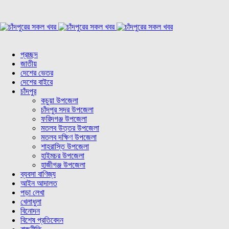
প্রচ্ছদ
জাতীয়
দেশের ভেতর
দেশের বাইরে
চাঁদপুর
কচুয়া উপজেলা
চাঁদপুর সদর উপজেলা
ফরিদগঞ্জ উপজেলা
মতলব উত্তর উপজেলা
মতলব দক্ষিণ উপজেলা
শাহরাস্তি উপজেলা
হাইমচর উপজেলা
হাজীগঞ্জ উপজেলা
ব্যবসা বাণিজ্য
আইন আদালত
পড়া লেখা
খেলাধুলা
বিনোদন
বিশেষ প্রতিবেদন