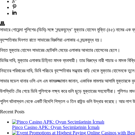
সাভারে গোয়েন্দা পুলিশের (ডিবি) সঙ্গে ‘বন্দুকযুদ্ধে’ মুক্তার হোসেন মুক্তি (৪৫) নামের এক
বৃহস্পতিবার দিনগত রাতে সাভারের বিরুলিয়া এলাকায় এ বন্দুকযুদ্ধ হয়।
নিহত মুক্তার হোসেন সাভারের ছোটবলি মেহের এলাকার আখতার হোসেনের ছেলে।
ডিবির দাবি, মুক্তার এলাকার চিহ্নিত মাদক ব্যবসায়ী। তার বিরুদ্ধে নারী পাচার ও মাদক ব
নিহতের পরিবারের দাবি, ডিবি পরিচয়ে বৃহস্পতিবার সন্ধ্যায় বাড়ি থেকে মুক্তার হোসেনকে ত
সাভার মডেল থানার ওসি এস এম কামরুজ্জামান জানান, একাধিক মামলার আসামি মুক্তারকে বৃহ
উপস্থিতি টের পেয়ে ডিবি পুলিশকে লক্ষ্য করে গুলি ছুড়ে মুক্তারের সহযোগীরা। পুলিশও মাদক
পুলিশ ঘটনাস্থল থেকে একটি বিদেশি পিস্তল ও তিন রাউন্ড গুলি উদ্ধার করেছে। আর লাশ
Recent Posts
Pinco Casino APK: Oyun Seçimlərinin İcmalı