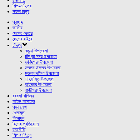
রাজনীতি
শিল্প-সাহিত্য
সফল মানুষ
প্রচ্ছদ
জাতীয়
দেশের ভেতর
দেশের বাইরে
চাঁদপুর
কচুয়া উপজেলা
চাঁদপুর সদর উপজেলা
ফরিদগঞ্জ উপজেলা
মতলব উত্তর উপজেলা
মতলব দক্ষিণ উপজেলা
শাহরাস্তি উপজেলা
হাইমচর উপজেলা
হাজীগঞ্জ উপজেলা
ব্যবসা বাণিজ্য
আইন আদালত
পড়া লেখা
খেলাধুলা
বিনোদন
বিশেষ প্রতিবেদন
রাজনীতি
শিল্প-সাহিত্য